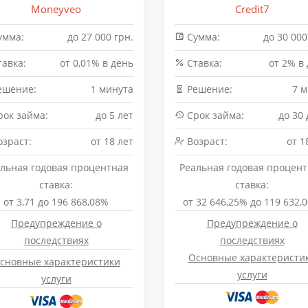
Moneyveo
Credit7
умма:
до 27 000 грн.
Сумма:
до 30 000
авка:
от 0,01% в день
Cтавка:
от 2% в
ешение:
1 минута
Решение:
7 
ок займа:
до 5 лет
Срок займа:
до 30
зраст:
от 18 лет
Возраст:
от 1
льная годовая процентная
Реальная годовая процен
ставка:
ставка:
от 3,71 до 196 868,08%
от 32 646,25% до 119 632,
Предупреждение о
Предупреждение о
последствиях
последствиях
Основные характеристи
сновные характеристики
услуги
услуги