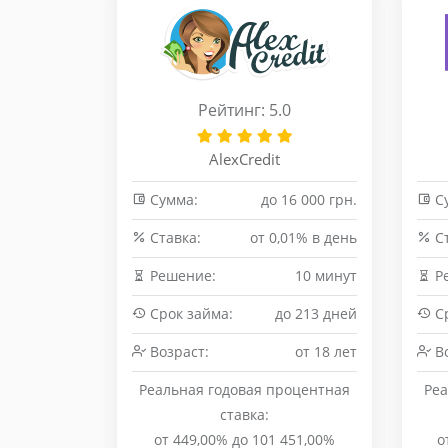
Рейтинг: 5.0
AlexCredit
Сумма:
до 16 000 грн.
С
Cтавка:
от 0,01% в день
Cт
Решение:
10 минут
Р
Срок займа:
до 213 дней
Ср
Возраст:
от 18 лет
Во
Реальная годовая процентная
Реа
ставка:
от 449,00% до 101 451,00%
о