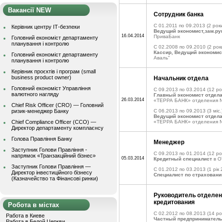
Вакансії NEW
Сотрудник банка
C 01.2011 по 09.2013
(2 роки
Керівник центру ІТ-безпеки
Ведущий экономист,зам.ру
16.04.2014
ПриваБанк
Головний економіст департаменту
планування і контролю
C 02.2008 по 09.2010
(2 рок
Кассир, Ведущий экономис
Головний економіст департаменту
Аваль"
планування і контролю
Керівник проєктів і програм (small
business product owner)
Начальник отдела
Головний економіст Управління
C 09.2013 по 03.2014
(12 ро
валютного нагляду
Главный экономист отдела
26.03.2014
«ТЕРРА БАНК» отделения 
Chief Risk Officer (CRO) — Головний
ризик-менеджер Банку
C 06.2013 по 09.2013
(3 міс.
Ведущий экономист отдела
Chief Compliance Officer (CCO) —
«ТЕРРА БАНК» отделения № 
Директор департаменту комплаєнсу
Голова Правління Банку
Менеджер
Заступник Голови Правління -
C 09.2013 по 01.2014
(12 ро
напрямок «Транзакційний бізнес»
05.03.2014
Кредитный специалист
в O
Заступник Голови Правління —
C 01.2012 по 03.2013
(1 рік 
Директор інвестиційного бізнесу
Специалист по страхован
(Казначейство та Фінансові ринки)
Руководитель отделен
кредитования
Робота в містах
C 02.2012 по 08.2013
(14 ро
Работа в Киеве
Частный предприниматель
Работа в Белой Церкви