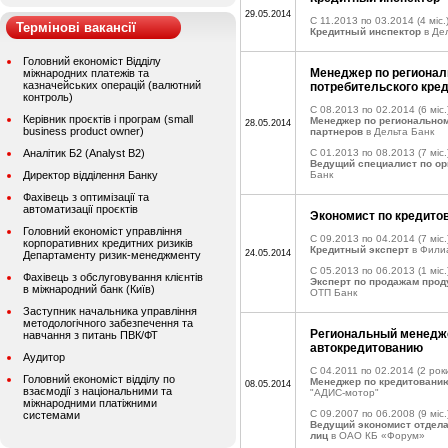
29.05.2014
C 11.2013 по 03.2014
(4 міс.
Термінові вакансії
Кредитный инспектор
в Де
Головний економіст Відділу
Менеджер по регионал
міжнародних платежів та
казначейських операцій (валютний
потребительского кре
контроль)
C 08.2013 по 02.2014
(6 міс.
Керівник проєктів і програм (small
Менеджер по региональном
28.05.2014
business product owner)
партнеров
в Дельта Банк
Аналітик Б2 (Analyst B2)
C 01.2013 по 08.2013
(7 міс.
Ведущий специалист по о
Директор відділення Банку
Банк
Фахівець з оптимізації та
автоматизації проєктів
Экономист по кредито
Головний економіст управління
C 09.2013 по 04.2014
(7 міс.
корпоративних кредитних ризиків
Кредитный эксперт
в Фили
24.05.2014
Департаменту ризик-менеджменту
C 05.2013 по 06.2013
(1 міс.
Фахівець з обслуговування клієнтів
Эксперт по продажам прод
в міжнародний банк (Київ)
ОТП Банк
Заступник начальника управління
методологічного забезпечення та
Региональный менедж
навчання з питань ПВК/ФТ
автокредитованию
Аудитор
C 04.2011 по 02.2014
(2 рок
Головний економіст відділу по
Менеджер по кредитовани
08.05.2014
взаємодії з національними та
"АДИС-мотор"
міжнародними платіжними
C 09.2007 по 06.2008
(9 міс.
системами
Ведущий экономист отдела
лиц
в OАО КБ «Форум»