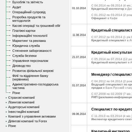
Бухоблік та звітність
C 04.2014 по 08.2014
(4 міс.
Аудит
01.10.2014
Кредитный инспектор
в Де
Операційний супровід
C 01.2012 по 03.2014
(2 рок
Розробка продуктів та
Официант
в Кафе
методологія
Касові операції та грошовий обіг
Кредитный специалис
Платіжні картки
11.08.2014
Інформаційні технології
C 07.2012 по 03.2014
(1 рік 
Кредитный специалист
в А
Маркетинг та реклама
Юридична служба
Стягнення заборгованості
Кредитный консультан
Служба безпеки
21.07.2014
C 05.2014 по 07.2014
(12 ро
Управління персоналом
Кредитный консультант
в А
Діловодство
Розвиток філіальної мережі
Менеджер / специалис
Філії та відділення банку
(керівники)
C 04.2012 по 04.2014
(2 рок
Адміністративно-господарська
Ведущий специалист по к
01.07.2014
частина
продаж
в Банк Русский ста
Різне
C 07.2008 по 02.2009
(7 міс.
РИП (рекламно-информаци
Страхові компанії
Лізингові компанії
Аудиторські компанії
Специалист по кредит
Інвестиційні компанії
09.06.2014
C 11.2013 по 03.2014
(4 міс.
Компанії з управління активами
Инспектор кредитного сек
Ділінгові компанії та Forex
Різне
Кредитный инспектор