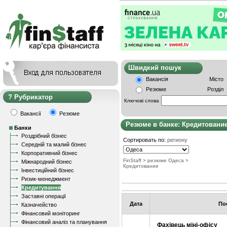
Швидкий пошу
Вакансія
Місто
Резюме
Розділ
Рубрикатор
Ключові слова
Вакансії
Резюме
Резюме в банке: Кредитовани
Банки
Роздрібний бізнес
Сортировать по:
региону
Середній та малий бізнес
Корпоративний бізнес
FinStaff
> резюме Одеса
>
Міжнародний бізнес
Кредитование
Інвестиційний бізнес
Ризик-менеджмент
Кредитування
Заставні операції
Дата
По
Казначейство
Фінансовий моніторинг
Фінансовий аналіз та планування
Фахiвець мiнi-офiсу