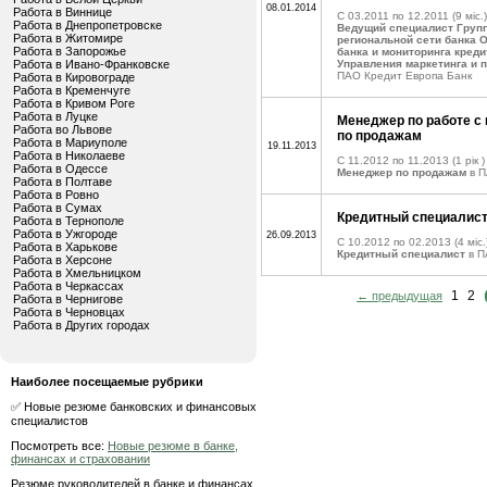
08.01.2014
Работа в Виннице
C 03.2011 по 12.2011
(9 міс.)
Работа в Днепропетровске
Ведущий специалист Груп
Работа в Житомире
региональной сети банка 
Работа в Запорожье
банка и мониторинга кред
Работа в Ивано-Франковске
Управления маркетинга и 
ПАО Кредит Европа Банк
Работа в Кировограде
Работа в Кременчуге
Работа в Кривом Роге
Работа в Луцке
Менеджер по работе с
Работа во Львове
по продажам
Работа в Мариуполе
19.11.2013
Работа в Николаеве
C 11.2012 по 11.2013
(1 рік )
Работа в Одессе
Менеджер по продажам
в П
Работа в Полтаве
Работа в Ровно
Работа в Сумах
Кредитный специалис
Работа в Тернополе
Работа в Ужгороде
26.09.2013
C 10.2012 по 02.2013
(4 міс.
Работа в Харькове
Кредитный специалист
в П
Работа в Херсоне
Работа в Хмельницком
Работа в Черкассах
1
2
← предыдущая
Работа в Чернигове
Работа в Черновцах
Работа в Других городах
Наиболее посещаемые рубрики
✅ Новые резюме банковских и финансовых
специалистов
Посмотреть все:
Новые резюме в банке,
финансах и страховании
Резюме руководителей в банке и финансах