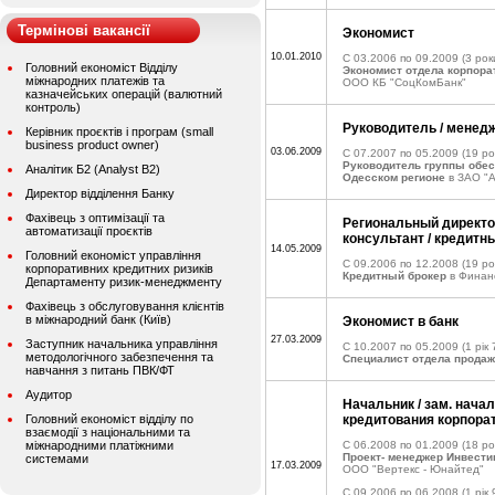
Термінові вакансії
Экономист
10.01.2010
C 03.2006 по 09.2009
(3 рок
Головний економіст Відділу
Экономист отдела корпора
міжнародних платежів та
ООО КБ "СоцКомБанк"
казначейських операцій (валютний
контроль)
Руководитель / менед
Керівник проєктів і програм (small
business product owner)
03.06.2009
C 07.2007 по 05.2009
(19 ро
Руководитель группы обес
Аналітик Б2 (Analyst B2)
Одесском регионе
в ЗАО "А
Директор відділення Банку
Фахівець з оптимізації та
Региональный директо
автоматизації проєктів
консультант / кредитн
14.05.2009
Головний економіст управління
C 09.2006 по 12.2008
(19 ро
корпоративних кредитних ризиків
Кредитный брокер
в Финанс
Департаменту ризик-менеджменту
Фахівець з обслуговування клієнтів
в міжнародний банк (Київ)
Экономист в банк
27.03.2009
Заступник начальника управління
C 10.2007 по 05.2009
(1 рік 
методологічного забезпечення та
Специалист отдела продаж
навчання з питань ПВК/ФТ
Аудитор
Начальник / зам. нача
Головний економіст відділу по
кредитования корпора
взаємодії з національними та
міжнародними платіжними
C 06.2008 по 01.2009
(18 ро
Проект- менеджер Инвести
системами
17.03.2009
ООО "Вертекс - Юнайтед"
C 09.2006 по 06.2008
(1 рік 