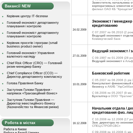
Заместитель начальника о
Вакансії NEW
корпоративных клиентов и
филиал ОАО КБ "Крещатик"
Керівник центру ІТ-безпеки
Экономист / менеджер 
Головний економіст департаменту
кредитованию
планування і контролю
24.02.2009
C 07.2007 по 06.2010
(2 рок
Головний економіст департаменту
Ведущий экономист отдела
планування і контролю
Коммерческий банк
Керівник проєктів і програм (small
business product owner)
Ведущий экономист / з
Головний економіст Управління
27.01.2009
валютного нагляду
C 09.1997 по 01.2009
(28 ро
Ведущий экономист
в Альф
Chief Risk Officer (CRO) — Головний
ризик-менеджер Банку
Chief Compliance Officer (CCO) —
Банковский работник
Директор департаменту комплаєнсу
C 05.2007 по 08.2008
(1 рік 
Голова Правління Банку
Консультант финансовый 
10.01.2009
бизнесу
в АКИБ "УкрСиббан
Заступник Голови Правління -
C 08.2006 по 05.2007
(9 міс.
напрямок «Транзакційний бізнес»
Бухгалтер
в ООО "Пратико"
Заступник Голови Правління —
Директор інвестиційного бізнесу
(Казначейство та Фінансові ринки)
Начальник отдела / д
кредитования физ. лиц 
C 10.2008 по 12.2008
(17 ро
Робота в містах
Зам. директора по экономи
16.12.2008
СПЕЦ-СТРОЙ-СВС»
Работа в Киеве
C 09.2008 по 10.2008
(1 міс.
Работа в Белой Церкви