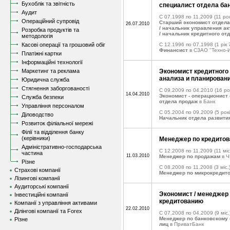
Бухоблік та звітність
специалист отдела ба
Аудит
C 07.1998 по 11.2009
(11 рок
Операційний супровід
Старший экономист отдел
26.07.2010
/ начальник управления а
Розробка продуктів та
/ начальник кредитного от
методологія
Касові операції та грошовий обіг
C 12.1996 по 07.1998
(1 рік 
Финансист
в СЗАО "Техно-
Платіжні картки
Інформаційні технології
Маркетинг та реклама
Экономист кредитного 
анализа и планировани
Юридична служба
Стягнення заборгованості
C 09.2009 по 04.2010
(16 ро
14.04.2010
Экономист - операционист 
Служба безпеки
отдела продаж
в Банк
Управління персоналом
C 05.2004 по 09.2009
(5 рокі
Діловодство
Начальник отдела развити
Розвиток філіальної мережі
Філії та відділення банку
(керівники)
Менеджер по кредито
Адміністративно-господарська
C 12.2008 по 11.2009
(11 міс
частина
11.03.2010
Менеджер по продажам
в Ч
Різне
C 08.2008 по 11.2008
(3 міс.
Страхові компанії
Менеджер по микрокредит
Лізингові компанії
Аудиторські компанії
Экономист / менеджер 
Інвестиційні компанії
кредитованию
Компанії з управління активами
22.02.2010
Ділінгові компанії та Forex
C 07.2008 по 04.2009
(9 міс.
Менеджер по банковскому
Різне
лиц
в ПриватБанк