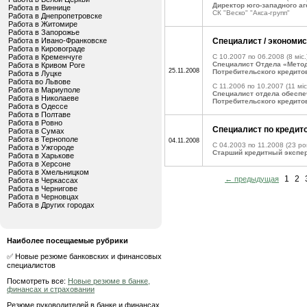
Директор юго-западного а
Работа в Виннице
СК "Веско" "Акса-групп"
Работа в Днепропетровске
Работа в Житомире
Работа в Запорожье
Работа в Ивано-Франковске
Специалист / экономи
Работа в Кировограде
Работа в Кременчуге
C 10.2007 по 06.2008
(8 міс.
Специалист Отдела «Метод
Работа в Кривом Роге
25.11.2008
Потребительского кредито
Работа в Луцке
Работа во Львове
C 11.2006 по 10.2007
(11 міс
Работа в Мариуполе
Специалист отдела обеспе
Работа в Николаеве
Потребительского кредито
Работа в Одессе
Работа в Полтаве
Работа в Ровно
Специалист по кредит
Работа в Сумах
Работа в Тернополе
04.11.2008
C 04.2003 по 11.2008
(23 ро
Работа в Ужгороде
Старший кредитный экспе
Работа в Харькове
Работа в Херсоне
Работа в Хмельницком
1
2
← предыдущая
Работа в Черкассах
Работа в Чернигове
Работа в Черновцах
Работа в Других городах
Наиболее посещаемые рубрики
✅ Новые резюме банковских и финансовых
специалистов
Посмотреть все:
Новые резюме в банке,
финансах и страховании
Резюме руководителей в банке и финансах