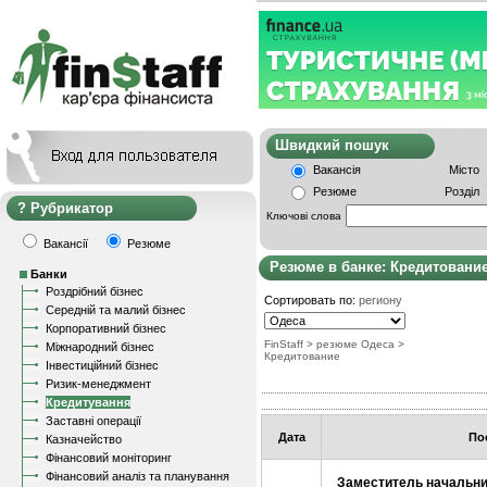
Швидкий пошу
Вакансія
Місто
Резюме
Розділ
Рубрикатор
Ключові слова
Вакансії
Резюме
Резюме в банке: Кредитовани
Банки
Роздрібний бізнес
Сортировать по:
региону
Середній та малий бізнес
Корпоративний бізнес
FinStaff
> резюме Одеса
>
Міжнародний бізнес
Кредитование
Інвестиційний бізнес
Ризик-менеджмент
Кредитування
Заставні операції
Дата
По
Казначейство
Фінансовий моніторинг
Фінансовий аналіз та планування
Заместитель начальни