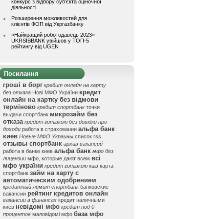
конкурс з відбору суб’єкта оціночної
діяльності
Розширення можливостей для
клієнтів ФОП від Укргазбанку
«Найкращий роботодавець 2023»
UKRSIBBANK увійшов у ТОП-5
рейтингу від UGEN
Посилання
гроші в борг
кредит онлайн на карту
кредит
без отказа
Нові МФО України
онлайн на картку без відмови
терміново
кредит спортбанк
точки
микрозайм без
выдачи спортбанк
отказа
кредит готівкою без довідки про
альфа банк
доходи
работа в страховании
киев
Новые МФО Украины
список rss
отзывы спортбанк
архив вакансий
альфа банк
работа в банке киев
мфо без
всі
лицензии
мфо, которые дают всем
мфо україни
кредит готівкою київ
карта
займ на карту с
спортбанк
автоматическим одобрением
кредитный лимит спортбанк
банковские
рейтинг кредитов онлайн
вакансии
вакансии в финансах
кредит наличными
невідомі мфо
киев
кредит под 0
база мфо
процентов
маловідомі мфо