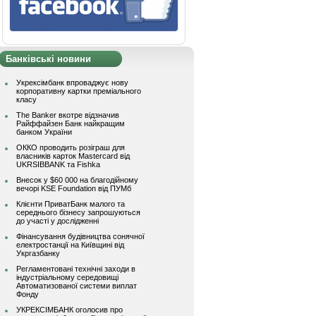
Банківські новини
Укрексімбанк впроваджує нову
корпоративну картки преміального
класу
The Banker вкотре відзначив
Райффайзен Банк найкращим
банком України
ОККО проводить розіграш для
власників карток Mastercard від
UKRSIBBANK та Fishka
Внесок у $60 000 на благодійному
вечорі KSE Foundation від ПУМб
Клієнти ПриватБанк малого та
середнього бізнесу запрошуються
до участі у дослідженні
Фінансування будівництва сонячної
електростанції на Київщині від
Укргазбанку
Регламентовані технічні заходи в
індустріальному середовищі
Автоматизованої системи виплат
Фонду
УКРЕКСІМБАНК оголосив про