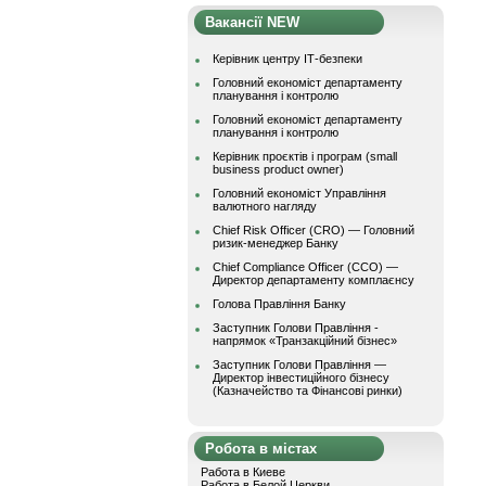
Вакансії NEW
Керівник центру ІТ-безпеки
Головний економіст департаменту
планування і контролю
Головний економіст департаменту
планування і контролю
Керівник проєктів і програм (small
business product owner)
Головний економіст Управління
валютного нагляду
Chief Risk Officer (CRO) — Головний
ризик-менеджер Банку
Chief Compliance Officer (CCO) —
Директор департаменту комплаєнсу
Голова Правління Банку
Заступник Голови Правління -
напрямок «Транзакційний бізнес»
Заступник Голови Правління —
Директор інвестиційного бізнесу
(Казначейство та Фінансові ринки)
Робота в містах
Работа в Киеве
Работа в Белой Церкви