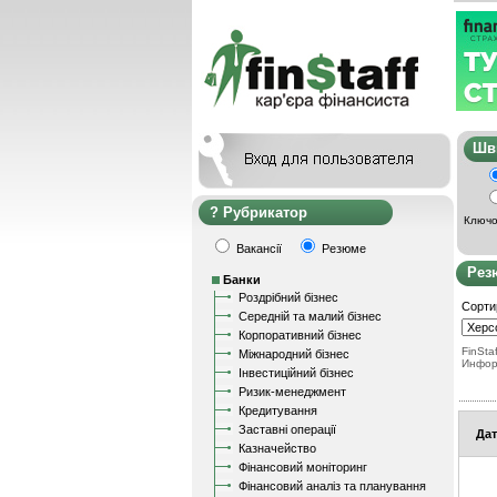
Ш
Рубрикатор
Ключо
Вакансії
Резюме
Рез
Банки
Роздрібний бізнес
Сорти
Середній та малий бізнес
Корпоративний бізнес
FinStaf
Міжнародний бізнес
Инфор
Інвестиційний бізнес
Ризик-менеджмент
Кредитування
Заставні операції
Дат
Казначейство
Фінансовий моніторинг
Фінансовий аналіз та планування