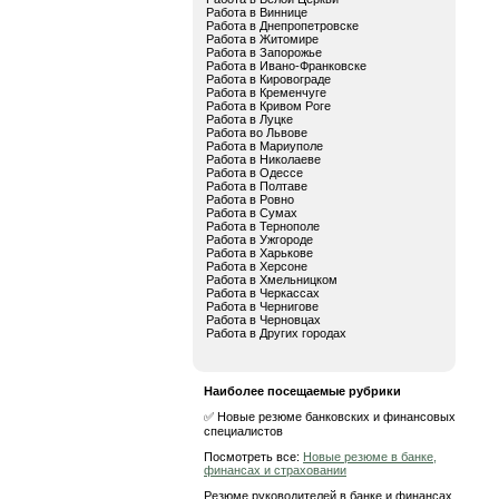
Работа в Виннице
Работа в Днепропетровске
Работа в Житомире
Работа в Запорожье
Работа в Ивано-Франковске
Работа в Кировограде
Работа в Кременчуге
Работа в Кривом Роге
Работа в Луцке
Работа во Львове
Работа в Мариуполе
Работа в Николаеве
Работа в Одессе
Работа в Полтаве
Работа в Ровно
Работа в Сумах
Работа в Тернополе
Работа в Ужгороде
Работа в Харькове
Работа в Херсоне
Работа в Хмельницком
Работа в Черкассах
Работа в Чернигове
Работа в Черновцах
Работа в Других городах
Наиболее посещаемые рубрики
✅ Новые резюме банковских и финансовых
специалистов
Посмотреть все:
Новые резюме в банке,
финансах и страховании
Резюме руководителей в банке и финансах