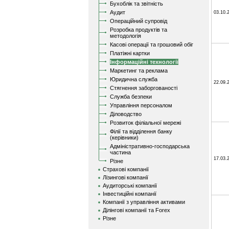
Бухоблік та звітність
Аудит
03.10.
Операційний супровід
Розробка продуктів та
методологія
Касові операції та грошовий обіг
Платіжні картки
Інформаційні технології
Маркетинг та реклама
Юридична служба
22.09.
Стягнення заборгованості
Служба безпеки
Управління персоналом
Діловодство
Розвиток філіальної мережі
Філії та відділення банку
(керівники)
Адміністративно-господарська
частина
17.03.
Різне
Страхові компанії
Лізингові компанії
Аудиторські компанії
Інвестиційні компанії
Компанії з управління активами
Ділінгові компанії та Forex
Різне