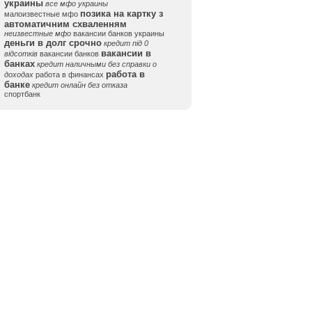
украины
все мфо украины
позика на картку з
малоизвестные мфо
автоматичним схваленням
неизвестные мфо
вакансии банков украины
деньги в долг срочно
кредит під 0
вакансии в
відсотків
вакансии банков
банках
кредит наличными без справки о
работа в
доходах
работа в финансах
банке
кредит онлайн без отказа
спортбанк