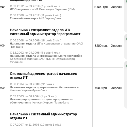
C 03.2012 по 09.2019
(7 років 6 міс.)
10000 грн.
Херсон
2019
ИТ Специалист
в ИТ Инновации Украины (IBM)
C 08.2000 по 03.2012
(11 років 7 міс.)
Главный инженер
в АКБ Укрсоцбанк
Начальник / специалист отдела ИТ/
системный администратор / программист
C 06.2008 по 09.2009
(18 років 2 міс.)
Начальник отдела ИТ
в Херсонское отделение ОАО
3200 грн.
Херсон
2009
"БМ Банк"
C 12.2002 по 04.2008
(5 років 4 міс.)
Начальник отдела информационных технологий
в
Херсонский филиал ЗАО «Банк Петрокоммерц-
Украина»
Системный администратор / начальник
отдела ИТ
C 08.2004 по 03.2009
(22 роки )
Начальник отдела программного обеспечения
в
4000 грн.
Херсон
2009
Филиал Херсон-Трансбанк
C 05.2003 по 08.2004
(1 рік 3 міс.)
Инженер-программист отдела программного
обеспечения
в Филиал Херсон-Трансбанк
Начальник / системный администратор
отдела ИТ
C 07.2007 по 11.2008
(19 років 1 міс.)