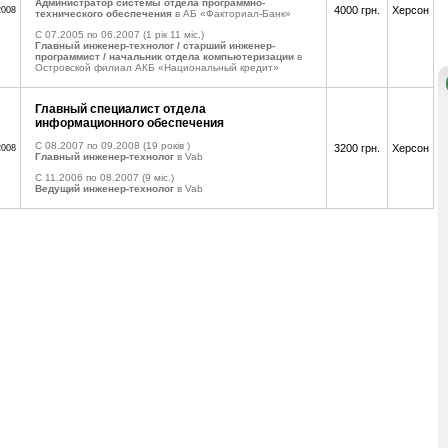
Администратор системы отдела программно-
4000 грн.
Херсон
2008
технического обеспечения
в АБ «Факториал-Банк»
C 07.2005 по 06.2007
(1 рік 11 міс.)
Главный инженер-технолог / старший инженер-
программист / начальник отдела компьютеризации
в
Островской филиал АКБ «Национальный кредит»
Главный специалист отдела
информационного обеспечения
C 08.2007 по 09.2008
(19 років )
3200 грн.
Херсон
2008
Главный инженер-технолог
в Vab
C 11.2006 по 08.2007
(9 міс.)
Ведущий инженер-технолог
в Vab