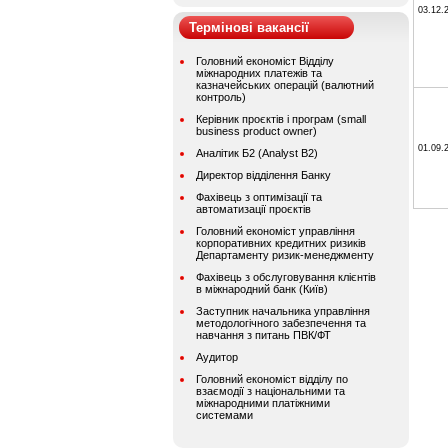
03.12.
Термінові вакансії
Головний економіст Відділу
міжнародних платежів та
казначейських операцій (валютний
контроль)
Керівник проєктів і програм (small
business product owner)
01.09.
Аналітик Б2 (Analyst B2)
Директор відділення Банку
Фахівець з оптимізації та
автоматизації проєктів
Головний економіст управління
корпоративних кредитних ризиків
Департаменту ризик-менеджменту
Фахівець з обслуговування клієнтів
в міжнародний банк (Київ)
Заступник начальника управління
методологічного забезпечення та
навчання з питань ПВК/ФТ
Аудитор
Головний економіст відділу по
взаємодії з національними та
міжнародними платіжними
системами