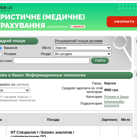
видкий пошук
Розширений пошук резюме
Вакансія
Місто
Резюме
Розділ
ві слова
юме в банке: Информационные технологии
Город :
Херсон
ровать по:
региону
Средняя зарплата по этой
4900 грн.
категории:
Категория:
Резюме в банке
f
> резюме Херсон
>
мационные технологии
Інформаційні
Подкатегория:
технології
а
Посада
Зарплата
Місто
ИТ Специалист / Бизнес аналитик /
сопровождение ПО