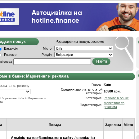
видкий пошук
Розширений пошук резюме
Вакансія
Місто
Резюме
Розділ
ві слова
юме в банке: Маркетинг и реклама
Город :
Київ
ровать по:
региону
Средняя зарплата по этой
10500 грн.
категории:
Категория:
Резюме в банке
f
> резюме Київ
>
Маркетинг и
ма
Маркетинг та
Подкатегория:
реклама
а
Посада
Зарплата
Місто
Адміністратор банківського сайту / спеціаліст