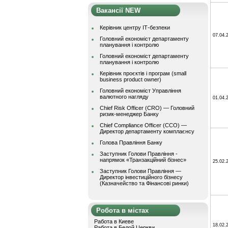
Вакансії NEW
Керівник центру ІТ-безпеки
07.04.
Головний економіст департаменту
планування і контролю
Головний економіст департаменту
планування і контролю
Керівник проєктів і програм (small
business product owner)
Головний економіст Управління
валютного нагляду
01.04.
Chief Risk Officer (CRO) — Головний
ризик-менеджер Банку
Chief Compliance Officer (CCO) —
Директор департаменту комплаєнсу
Голова Правління Банку
Заступник Голови Правління -
напрямок «Транзакційний бізнес»
25.02.
Заступник Голови Правління —
Директор інвестиційного бізнесу
(Казначейство та Фінансові ринки)
Робота в містах
Работа в Киеве
18.02.
Работа в Белой Церкви