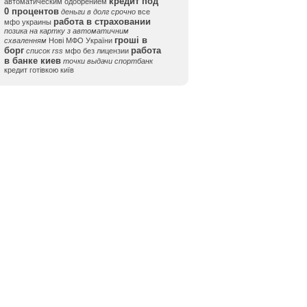
кредит под
автоматическим одобрением
0 процентов
деньги в долг срочно
все
работа в страховании
мфо украины
позика на картку з автоматичним
гроші в
схваленням
Нові МФО України
борг
работа
список rss
мфо без лицензии
в банке киев
точки выдачи спортбанк
кредит готівкою київ