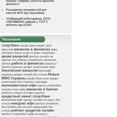
конкурс з відбору суб’єкта оціночної
діяльності
Розширення можливостей для
клієнтів ФОП від Укргазбанку
«Найкращий роботодавець 2023»
UKRSIBBANK увійшов у ТОП-5
рейтингу від UGEN
Посилання
спортбанк
альфа банк
кредит під 0
вакансии в финансах
відсотків
мфо,
которые дают всем
отзывы спортбанк
архив вакансий
кредит онлайн на
картку без відмови терміново
вакансии
работа в финансах
банков
вакансии
банков украины
кредит наличными киев
банковские вакансии
база мфо
Новые
украины
кредит онлайн без отказа
МФО Украины
альфа банк киев
кредит
наличными без справки о доходах
малоизвестные мфо
карта спортбанк
вакансии в банках
неизвестные мфо
работа в банке
всі мфо україни
кредитный лимит спортбанк
маловідомі мфо
кредит онлайн на карту без
невідомі мфо
отказа
кредит готівкою
без довідки про доходи
микрозайм без
рейтинг кредитов онлайн
отказа
кредит спортбанк
займ на карту с