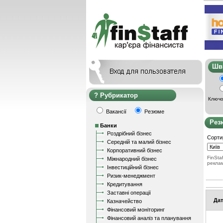
Ш
Рубрикатор
Ключо
Вакансії
Резюме
Рез
Банки
Роздрібний бізнес
Сорти
Середній та малий бізнес
Корпоративний бізнес
FinStaf
Міжнародний бізнес
рекла
Інвестиційний бізнес
Ризик-менеджмент
Кредитування
Заставні операції
Дат
Казначейство
Фінансовий моніторинг
Фінансовий аналіз та планування