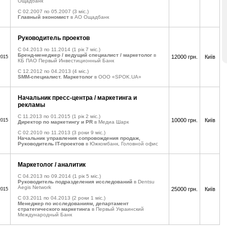
Ощадбанк
C 02.2007 по 05.2007
(3 міс.)
Главный экономист
в АО Ощадбанк
Руководитель проектов
C 04.2013 по 11.2014
(1 рік 7 міс.)
Бренд-менеджер / ведущий специалист / маркетолог
в
12000 грн.
Київ
2015
КБ ПАО Первый Инвестиционный Банк
C 12.2012 по 04.2013
(4 міс.)
SMM-специалист. Маркетолог
в ООО «SPOK.UA»
Начальник пресс-центра / маркетинга и
рекламы
C 11.2013 по 01.2015
(1 рік 2 міс.)
10000 грн.
Київ
2015
Директор по маркетингу и PR
в Медиа Шарк
C 02.2010 по 11.2013
(3 роки 9 міс.)
Начальник управления сопровождения продаж,
Руководитель IT-проектов
в Южкомбанк, Головной офис
Маркетолог / аналитик
C 04.2013 по 09.2014
(1 рік 5 міс.)
Руководитель подразделения исследований
в Dentsu
Aegis Network
25000 грн.
Київ
2015
C 03.2011 по 04.2013
(2 роки 1 міс.)
Менеджер по исследованиям, департамент
стратегического маркетинга
в Первый Украинский
Международный Банк