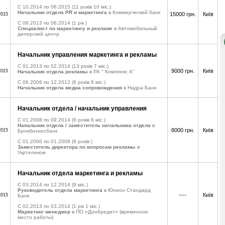
C 10.2014 по 08.2015
(11 років 10 міс.)
Начальник отдела PR и маркетинга
в Коммерческий банк
15000 грн.
Київ
2015
C 08.2013 по 08.2014
(1 рік )
Специалист по маркетингу и рекламе
в Автомобильный
дилерский центр
Начальник управления маркетинга и рекламы
C 01.2013 по 02.2014
(13 років 7 міс.)
9000 грн.
Київ
2015
Начальник отдела рекламы
в РА " Комплекс А"
C 06.2006 по 12.2012
(6 років 6 міс.)
Начальник отдела медиа сопровождения
в Надра Банк
Начальник отдела / начальник управления
C 01.2008 по 09.2014
(6 років 8 міс.)
Наяальник отдела / заместитель начальника отдела
в
8000 грн.
Київ
2015
Брокбизнесбанк
C 01.2000 по 01.2008
(8 років )
Заместитель директора по вопросам рекламы
в
Укртелеком
Начальник отдела маркетинга и рекламы
C 03.2014 по 12.2014
(9 міс.)
Руководитель отдела маркетинга
в Юнион Стандард
----
Київ
2015
Банк
C 02.2013 по 03.2014
(1 рік 1 міс.)
Маркетинг менеджер
в ПО «ДонКредит» (временное
место работы)