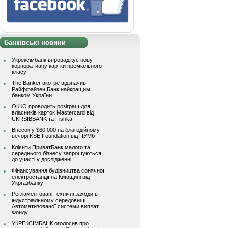
Банківські новини
Укрексімбанк впроваджує нову
корпоративну картки преміального
класу
The Banker вкотре відзначив
Райффайзен Банк найкращим
банком України
ОККО проводить розіграш для
власників карток Mastercard від
UKRSIBBANK та Fishka
Внесок у $60 000 на благодійному
вечорі KSE Foundation від ПУМб
Клієнти ПриватБанк малого та
середнього бізнесу запрошуються
до участі у дослідженні
Фінансування будівництва сонячної
електростанції на Київщині від
Укргазбанку
Регламентовані технічні заходи в
індустріальному середовищі
Автоматизованої системи виплат
Фонду
УКРЕКСІМБАНК оголосив про