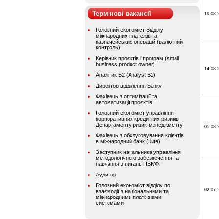
Термінові вакансії
19.08.
Головний економіст Відділу
міжнародних платежів та
казначейських операцій (валютний
контроль)
Керівник проєктів і програм (small
business product owner)
14.08.
Аналітик Б2 (Analyst B2)
Директор відділення Банку
Фахівець з оптимізації та
автоматизації проєктів
Головний економіст управління
корпоративних кредитних ризиків
Департаменту ризик-менеджменту
05.08.
Фахівець з обслуговування клієнтів
в міжнародний банк (Київ)
Заступник начальника управління
методологічного забезпечення та
навчання з питань ПВК/ФТ
Аудитор
Головний економіст відділу по
02.07.
взаємодії з національними та
міжнародними платіжними
системами