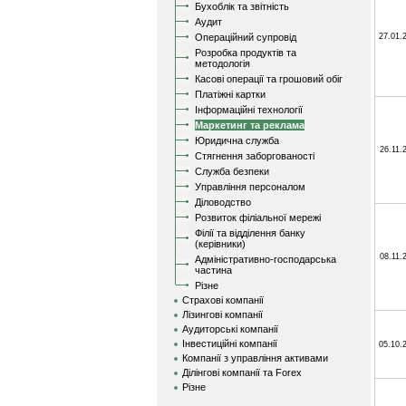
Бухоблік та звітність
Аудит
Операційний супровід
27.01.
Розробка продуктів та
методологія
Касові операції та грошовий обіг
Платіжні картки
Інформаційні технології
Маркетинг та реклама
Юридична служба
26.11.
Стягнення заборгованості
Служба безпеки
Управління персоналом
Діловодство
Розвиток філіальної мережі
Філії та відділення банку
(керівники)
08.11.
Адміністративно-господарська
частина
Різне
Страхові компанії
Лізингові компанії
Аудиторські компанії
Інвестиційні компанії
05.10.
Компанії з управління активами
Ділінгові компанії та Forex
Різне