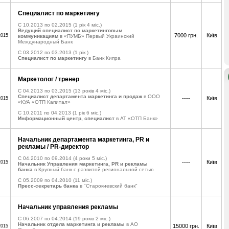
Специалист по маркетингу
C 10.2013 по 02.2015
(1 рік 4 міс.)
Ведущий специалист по маркетинговым
7000 грн.
Київ
2015
коммуникациям
в «ПУМБ» Первый Украинский
Международный Банк
C 03.2012 по 03.2013
(1 рік )
Специалист по маркетингу
в Банк Кипра
Маркетолог / тренер
C 04.2013 по 03.2015
(13 років 4 міс.)
Специалист департамента маркетинга и продаж
в ООО
----
Київ
2015
«КУА «ОТП Капитал»
C 10.2011 по 04.2013
(1 рік 6 міс.)
Информационный центр, специалист
в АТ «ОТП Банк»
Начальник департамента маркетинга, PR и
рекламы / PR-директор
C 04.2010 по 09.2014
(4 роки 5 міс.)
----
Київ
2015
Начальник Управления маркетинга, PR и рекламы
банка
в Крупный банк с развитой региональной сетью
C 05.2009 по 04.2010
(11 міс.)
Пресс-секретарь банка
в "Старокиевский банк"
Начальник управления рекламы
C 06.2007 по 04.2014
(19 років 2 міс.)
Начальник отдела маркетинга и рекламы
в АО
15000 грн.
Київ
2015