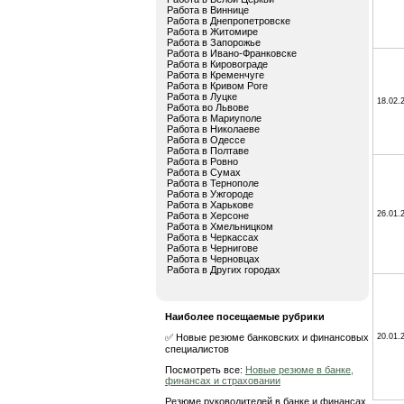
Работа в Виннице
Работа в Днепропетровске
Работа в Житомире
Работа в Запорожье
Работа в Ивано-Франковске
Работа в Кировограде
Работа в Кременчуге
Работа в Кривом Роге
Работа в Луцке
18.02.
Работа во Львове
Работа в Мариуполе
Работа в Николаеве
Работа в Одессе
Работа в Полтаве
Работа в Ровно
Работа в Сумах
Работа в Тернополе
Работа в Ужгороде
Работа в Харькове
26.01.
Работа в Херсоне
Работа в Хмельницком
Работа в Черкассах
Работа в Чернигове
Работа в Черновцах
Работа в Других городах
Наиболее посещаемые рубрики
✅ Новые резюме банковских и финансовых
20.01.
специалистов
Посмотреть все:
Новые резюме в банке,
финансах и страховании
Резюме руководителей в банке и финансах