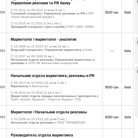
Управління реклами та PR банку
C 01.2012 по 09.2015
(3 роки 8 міс.)
6500 грн.
Київ
2016
Головний спеціаліст Управління реклами та PR
в ПАТ
«Банк Національний кредит»
C 10.2010 по 11.2011
(1 рік 1 міс.)
Провідний спеціаліст прес-служби
в ПАТ «АКБ «КИЇВ»
Маркетолог / маркетолог - аналитик
C 10.2008 по 10.2015
(17 років 10 міс.)
Ведущий специалист Управления маркетинга
в Банк
----
Київ
2015
C 12.2007 по 09.2008
(9 міс.)
Начальник отдела рекламы Управления маркетинга и
рекламы
в ООО КБ Финансовая инициатива
Начальник отдела маркетинга, рекламы и PR
C 05.2015 по 10.2015
(11 років 3 міс.)
Фрилансер
в Фрилансер
9500 грн.
Київ
2015
C 04.2013 по 10.2014
(1 рік 6 міс.)
Маркетолог отдела продаж эксклюзивных препаратов
в
ПрАТ «Альба Украина»; «Ньютон Фарма» ЛТД
Маркетолог / Начальник отдела рекламы
6000 грн.
Київ
2015
C 03.2008 по 10.2015
(18 років 5 міс.)
Начальник отдела рекламы
в ПАО "УКРИНБАНК"
Руководитель отдела маркетинга