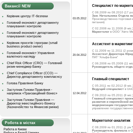
Специалист по марке
Вакансії NEW
C 08.2009 по 08.2010
(17 рок
Зам. Начальника Отдела м
Керівник центру ІТ-безпеки
03.05.2012
Производственно-торговая 
питания)
Головний економіст департаменту
планування і контролю
C 02.2008 по 11.2008
(9 міс.
Маркетолог
в ООО "Авто Ме
Головний економіст департаменту
планування і контролю
Керівник проєктів і програм (small
Ассистент в маркетинг
business product owner)
C 11.2009 по 11.2011
(2 роки
Головний економіст Управління
Ассистент Директора Юри
20.04.2012
валютного нагляду
ПАТ "Альфа-Банк"
Chief Risk Officer (CRO) — Головний
C 06.2008 по 05.2009
(11 міс
ризик-менеджер Банку
Руководитель общего отде
Chief Compliance Officer (CCO) —
Директор департаменту комплаєнсу
Главный специалист
Голова Правління Банку
C 05.2011 по 02.2012
(9 міс.
Ведущий специалист
в UniC
Заступник Голови Правління -
напрямок «Транзакційний бізнес»
12.04.2012
C 09.2010 по 05.2011
(8 міс.
Главный специалист прое
Заступник Голови Правління —
развития и европейской и
Директор інвестиційного бізнесу
модернизации государств
(Казначейство та Фінансові ринки)
управление государственно
Маркетолог-аналитик
Робота в містах
C 08.2009 по 01.2011
(1 рік 
Работа в Киеве
Руководитель филиала
в О
Работа в Белой Церкви