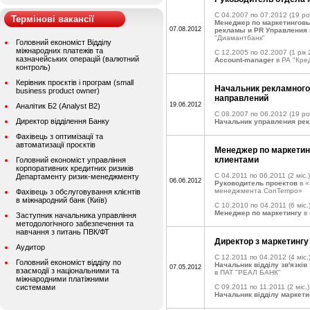
C 04.2007 по 07.2012
(19 ро
Термінові вакансії
Менеджер по маркетингов
07.08.2012
рекламы и PR Управления 
"Диамантбанк"
Головний економіст Відділу
міжнародних платежів та
C 12.2005 по 02.2007
(1 рік 
казначейських операцій (валютний
Account-manager
в РА "Кред
контроль)
Керівник проєктів і програм (small
Начальник рекламного 
business product owner)
направлений
19.06.2012
Аналітик Б2 (Analyst B2)
C 08.2007 по 06.2012
(19 рок
Директор відділення Банку
Начальник управления рек
Фахівець з оптимізації та
автоматизації проєктів
Менеджер по маркетинг
клиентами
Головний економіст управління
корпоративних кредитних ризиків
C 04.2011 по 06.2011
(2 міс.)
Департаменту ризик-менеджменту
06.06.2012
Руководитель проектов
в «
менеджмента ConTempo»
Фахівець з обслуговування клієнтів
в міжнародний банк (Київ)
C 10.2010 по 04.2011
(6 міс.
Менеджер по маркетингу
в 
Заступник начальника управління
методологічного забезпечення та
навчання з питань ПВК/ФТ
Директор з маркетингу
Аудитор
C 12.2011 по 04.2012
(4 міс.
Головний економіст відділу по
Начальник відділу зв'язків
07.05.2012
взаємодії з національними та
в ПАТ "РЕАЛ БАНК"
міжнародними платіжними
системами
C 09.2011 по 11.2011
(2 міс.)
Начальник відділу маркети