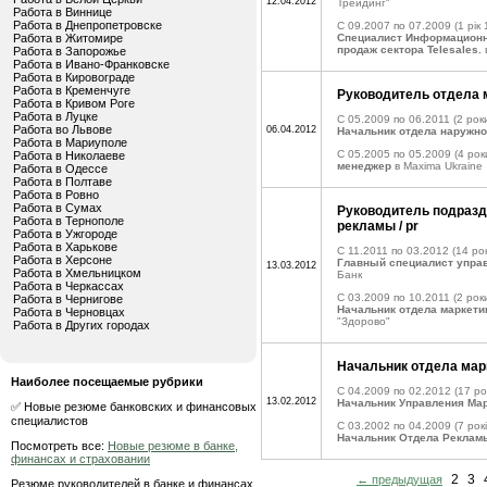
12.04.2012
Трейдинг"
Работа в Виннице
Работа в Днепропетровске
C 09.2007 по 07.2009
(1 рік 
Работа в Житомире
Специалист Информационн
продаж сектора Telesales.
Работа в Запорожье
Работа в Ивано-Франковске
Работа в Кировограде
Работа в Кременчуге
Руководитель отдела 
Работа в Кривом Роге
Работа в Луцке
C 05.2009 по 06.2011
(2 роки
Работа во Львове
06.04.2012
Начальник отдела наружн
Работа в Мариуполе
C 05.2005 по 05.2009
(4 рок
Работа в Николаеве
менеджер
в Maxima Ukraine
Работа в Одессе
Работа в Полтаве
Работа в Ровно
Работа в Сумах
Руководитель подразд
Работа в Тернополе
рекламы / pr
Работа в Ужгороде
Работа в Харькове
C 11.2011 по 03.2012
(14 рок
Работа в Херсоне
Главный специалист управ
13.03.2012
Работа в Хмельницком
Банк
Работа в Черкассах
C 03.2009 по 10.2011
(2 роки
Работа в Чернигове
Начальник отдела маркети
Работа в Черновцах
"Здорово"
Работа в Других городах
Начальник отдела мар
Наиболее посещаемые рубрики
C 04.2009 по 02.2012
(17 ро
13.02.2012
Начальник Управления Мар
✅ Новые резюме банковских и финансовых
специалистов
C 03.2002 по 04.2009
(7 рокі
Начальник Отдела Реклам
Посмотреть все:
Новые резюме в банке,
финансах и страховании
2
3
← предыдущая
Резюме руководителей в банке и финансах