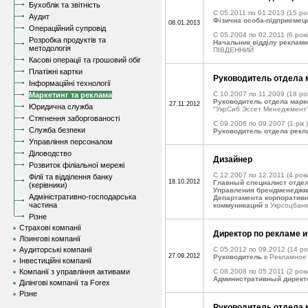
Бухоблік та звітність
C 05.2011 по 01.2013
(15 рок
Аудит
Фізична особа-підприємец
08.01.2013
Операційний супровід
C 05.2004 по 02.2011
(6 рокі
Розробка продуктів та
Начальник відділу реклами
методологія
ПІВДЕННИЙ
Касові операції та грошовий обіг
Платіжні картки
Руководитель отдела 
Інформаційні технології
C 10.2007 по 11.2009
(18 рок
Маркетинг та реклама
Руководитель отдела марк
27.11.2012
Юридична служба
"УкрСиб Эссет Менеджмент
Стягнення заборгованості
C 09.2006 по 09.2007
(1 рік )
Служба безпеки
Руководитель отдела рек
Управління персоналом
Діловодство
Дизайнер
Розвиток філіальної мережі
C 12.2007 по 12.2011
(4 рок
Філії та відділення банку
18.10.2012
Главный специалист отде
(керівники)
Управления брендменеджм
Адміністративно-господарська
Департамента корпоративн
частина
коммуникаций
в Укрсоцбанк
Різне
Страхові компанії
Директор по рекламе и
Лізингові компанії
Аудиторські компанії
C 05.2012 по 09.2012
(14 ро
27.09.2012
Руководитель
в Рекламное 
Інвестиційні компанії
Компанії з управління активами
C 08.2008 по 05.2011
(2 роки
Административный директо
Ділінгові компанії та Forex
Різне
Руководитель отдела 