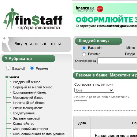
Швидкий пошу
Вакансія
Місто
Резюме
Розділ
Рубрикатор
Ключові слова
Вакансії
Резюме
Резюме в банке: Маркетинг и 
Банки
Роздрібний бізнес
Сортировать по:
региону
Середній та малий бізнес
Корпоративний бізнес
FinStaff
> резюме Київ
>
Маркетинг и
Міжнародний бізнес
реклама
Інвестиційний бізнес
Ризик-менеджмент
Кредитування
Заставні операції
Дата
По
Казначейство
Фінансовий моніторинг
Фінансовий аналіз та планування
Начальник отдела ре