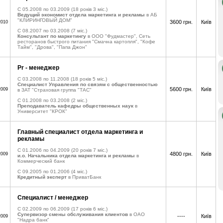
C 05.2008 по 03.2009
(18 років 3 міс.)
Ведущий экономист отдела маркетинга и рекламы
в АБ
"КЛИРИНГОВЫЙ ДОМ"
3600 грн.
Київ
2010
C 08.2007 по 03.2008
(7 міс.)
Консультант по маркетингу
в ООО "Фудмастер", Сеть
ресторанов быстрого питания "Смачна картопля", "Кофе
Тайм", "Дрова", "Папа Джон"
Pr - менеджер
C 03.2008 по 11.2008
(18 років 5 міс.)
Специалист Управления по связям с общественностью
5600 грн.
Київ
2009
в ЗАТ "Страховая группа "ТАС"
C 01.2008 по 03.2008
(2 міс.)
Преподаватель кафедры общественных наук
в
Университет "КРОК"
Главный специалист отдела маркетинга и
рекламы
C 01.2006 по 04.2009
(20 років 7 міс.)
4800 грн.
Київ
2009
и.о. Начальника отдела маркетинга и рекламы
в
Коммерческий банк
C 09.2005 по 01.2006
(4 міс.)
Кредитный эксперт
в ПриватБанк
Специалист / менеджер
C 02.2009 по 06.2009
(17 років 6 міс.)
Cупервизор смены обслуживания клиентов
в ОАО
----
Київ
2009
"Надра банк"