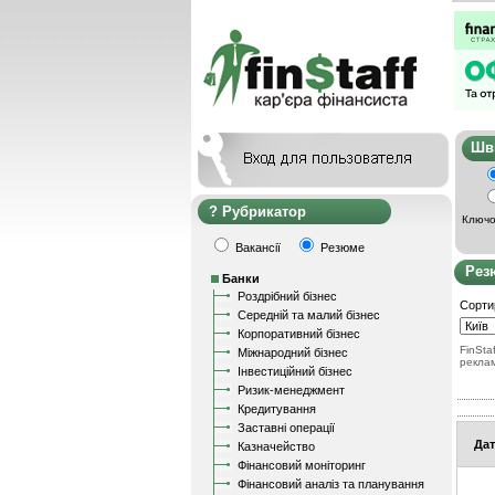
Ш
Рубрикатор
Ключо
Вакансії
Резюме
Рез
Банки
Роздрібний бізнес
Сорти
Середній та малий бізнес
Корпоративний бізнес
FinStaf
Міжнародний бізнес
рекла
Інвестиційний бізнес
Ризик-менеджмент
Кредитування
Заставні операції
Дат
Казначейство
Фінансовий моніторинг
Фінансовий аналіз та планування