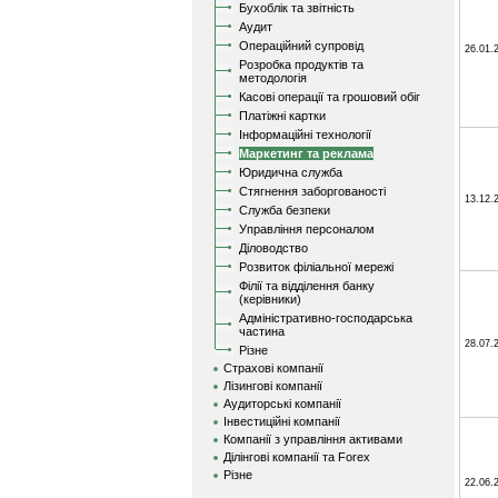
Бухоблік та звітність
Аудит
Операційний супровід
26.01.
Розробка продуктів та
методологія
Касові операції та грошовий обіг
Платіжні картки
Інформаційні технології
Маркетинг та реклама
Юридична служба
Стягнення заборгованості
13.12.
Служба безпеки
Управління персоналом
Діловодство
Розвиток філіальної мережі
Філії та відділення банку
(керівники)
Адміністративно-господарська
частина
28.07.
Різне
Страхові компанії
Лізингові компанії
Аудиторські компанії
Інвестиційні компанії
Компанії з управління активами
Ділінгові компанії та Forex
Різне
22.06.