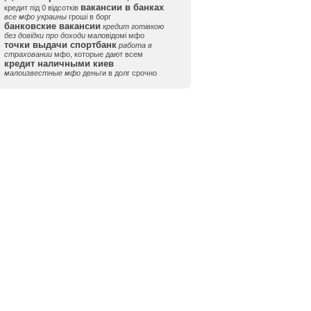
вакансии в банках
кредит під 0 відсотків
все мфо украины
гроші в борг
банковские вакансии
кредит готівкою
без довідки про доходи
маловідомі мфо
точки выдачи спортбанк
работа в
страховании
мфо, которые дают всем
кредит наличными киев
малоизвестные мфо
деньги в долг срочно