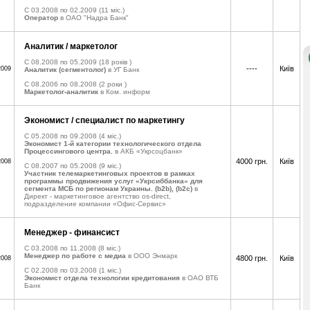
C 03.2008 по 02.2009
(11 міс.)
Оператор
в ОАО "Надра Банк"
Аналитик / маркетолог
C 08.2008 по 05.2009
(18 років )
----
Київ
2009
Аналитик (сегментолог)
в УГ Банк
C 08.2006 по 08.2008
(2 роки )
Маркетолог-аналитик
в Ком. информ
Экономист / специалист по маркетингу
C 05.2008 по 09.2008
(4 міс.)
Экономист 1-й категории технологического отдела
Процессингового центра.
в АКБ «Укрсоцбанк»
4000 грн.
Київ
2008
C 08.2007 по 05.2008
(9 міс.)
Участник телемаркетинговых проектов в рамках
программы продвижения услуг «Укрсиббанка» для
сегмента МСБ по регионам Украины. (b2b), (b2c)
в
Директ - маркетинговое агентство os-direct,
подразделение компании «Офис-Сервис»
Менеджер - финансист
C 03.2008 по 11.2008
(8 міс.)
Менеджер по работе с медиа
в ООО Энмарк
4800 грн.
Київ
2008
C 02.2008 по 03.2008
(1 міс.)
Экономист отдела технологии кредитования
в ОАО ВТБ
Банк