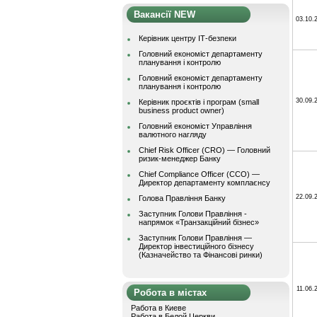
Вакансії NEW
03.10.
Керівник центру ІТ-безпеки
Головний економіст департаменту
планування і контролю
Головний економіст департаменту
планування і контролю
30.09.
Керівник проєктів і програм (small
business product owner)
Головний економіст Управління
валютного нагляду
Chief Risk Officer (CRO) — Головний
ризик-менеджер Банку
Chief Compliance Officer (CCO) —
Директор департаменту комплаєнсу
22.09.
Голова Правління Банку
Заступник Голови Правління -
напрямок «Транзакційний бізнес»
Заступник Голови Правління —
Директор інвестиційного бізнесу
(Казначейство та Фінансові ринки)
11.06.
Робота в містах
Работа в Киеве
Работа в Белой Церкви