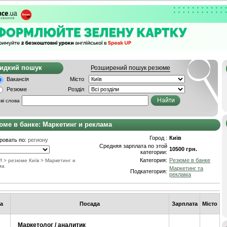
видкий пошук
Розширений пошук резюме
Вакансія
Місто
Резюме
Розділ
ві слова
юме в банке: Маркетинг и реклама
Город :
Київ
ровать по:
региону
Средняя зарплата по этой
10500 грн.
категории:
Категория:
Резюме в банке
f
> резюме Київ
>
Маркетинг и
ма
Маркетинг та
Подкатегория:
реклама
а
Посада
Зарплата
Місто
Маркетолог / аналитик