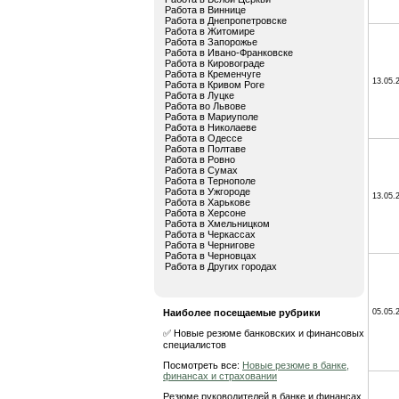
Работа в Виннице
Работа в Днепропетровске
Работа в Житомире
Работа в Запорожье
Работа в Ивано-Франковске
Работа в Кировограде
Работа в Кременчуге
13.05.
Работа в Кривом Роге
Работа в Луцке
Работа во Львове
Работа в Мариуполе
Работа в Николаеве
Работа в Одессе
Работа в Полтаве
Работа в Ровно
Работа в Сумах
Работа в Тернополе
Работа в Ужгороде
13.05.
Работа в Харькове
Работа в Херсоне
Работа в Хмельницком
Работа в Черкассах
Работа в Чернигове
Работа в Черновцах
Работа в Других городах
Наиболее посещаемые рубрики
05.05.
✅ Новые резюме банковских и финансовых
специалистов
Посмотреть все:
Новые резюме в банке,
финансах и страховании
Резюме руководителей в банке и финансах