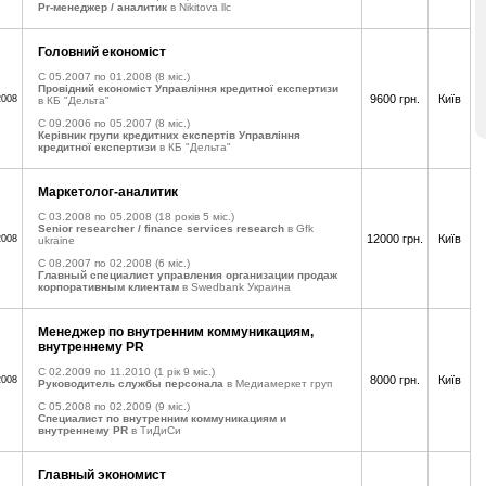
Pr-менеджер / аналитик
в Nikitova llc
Головний економіст
C 05.2007 по 01.2008
(8 міс.)
Провідний економіст Управління кредитної експертизи
9600 грн.
Київ
2008
в КБ "Дельта"
C 09.2006 по 05.2007
(8 міс.)
Керівник групи кредитних експертів Управління
кредитної експертизи
в КБ "Дельта"
Маркетолог-аналитик
C 03.2008 по 05.2008
(18 років 5 міс.)
Senior researcher / finance services research
в Gfk
12000 грн.
Київ
2008
ukraine
C 08.2007 по 02.2008
(6 міс.)
Главный специалист управления организации продаж
корпоративным клиентам
в Swedbank Украина
Менеджер по внутренним коммуникациям,
внутреннему PR
C 02.2009 по 11.2010
(1 рік 9 міс.)
8000 грн.
Київ
2008
Руководитель службы персонала
в Медиамеркет груп
C 05.2008 по 02.2009
(9 міс.)
Специалист по внутренним коммуникациям и
внутреннему PR
в ТиДиСи
Главный экономист