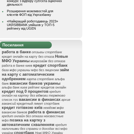
конкурс з відбору суб’єкта оціночної
діяльності
Розширення можливостей для
клієнтів ФОП від Укргазбанку
«Найкращий роботодавець 2023»
UKRSIBBANK увійшов у ТОП-5
рейтингу від UGEN
Посилання
работа в банке
отзывы спортбанк
Новые
кредит онлайн на карту без отказа
МФО Украины
микрозайм без отказа
кредит спортбанк
работа в банке киев
займ
база мфо украины
мфо без лицензии
на карту с автоматическим
одобрением
карта спортбанк
альфа
вакансии банков украины
банк
альфа банк киев
рейтинг кредитов онлайн
кредит под 0 процентов
кредит
онлайн на картку без відмови терміново
вакансии в финансах
список rss
архив
вакансий
кредитный лимит спортбанк
кредит готівкою київ
невідомі мфо
работа в финансах
вакансии банков
кредит онлайн без отказа
неизвестные
позика на картку з
мфо
автоматичним схваленням
кредит
наличными без справки о доходах
всі мфо
спортбанк
україни
Нові МФО України