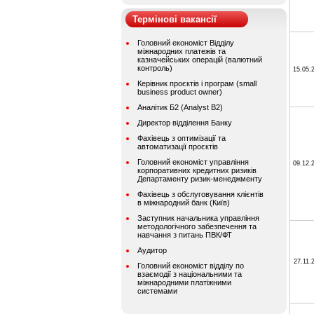
Термінові вакансії
Головний економіст Відділу
міжнародних платежів та
казначейських операцій (валютний
контроль)
15.05.
Керівник проєктів і програм (small
business product owner)
Аналітик Б2 (Analyst B2)
Директор відділення Банку
Фахівець з оптимізації та
автоматизації проєктів
Головний економіст управління
09.12.
корпоративних кредитних ризиків
Департаменту ризик-менеджменту
Фахівець з обслуговування клієнтів
в міжнародний банк (Київ)
Заступник начальника управління
методологічного забезпечення та
навчання з питань ПВК/ФТ
Аудитор
27.11.
Головний економіст відділу по
взаємодії з національними та
міжнародними платіжними
системами