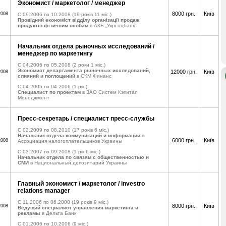
Экономист / маркетолог / менеджер
8000 грн.
Київ
2008
C 09.2006 по 10.2008
(19 років 11 міс.)
Провідний економіст відділу організації продаж
продуктів фізичним особам
в АКБ „Укрсоцбанк”
Начальник отдела рыночных исследований /
менеджер по маркетингу
C 04.2006 по 05.2008
(2 роки 1 міс.)
Экономист департамента рыночных исследований,
12000 грн.
Київ
2008
слияний и поглощений
в СКМ Финанс
C 04.2005 по 04.2006
(1 рік )
Специалист по проектам
в ЗАО Систем Кэпитал
Менеджмент
Пресс-секретарь / специалист пресс-службы
C 02.2009 по 08.2010
(17 років 6 міс.)
Начальник отдела коммуникаций и информации
в
6000 грн.
Київ
2008
Ассоциация налогоплательщиков Украины
C 03.2007 по 09.2008
(1 рік 6 міс.)
Начальник отдела по связям с общественностью и
СМИ
в Национальный депозитарий Украины
Главный экономист / маркетолог / investro
relations manager
C 11.2006 по 06.2008
(19 років 9 міс.)
8000 грн.
Київ
2008
Ведущий специалист управления маркетинга и
рекламы
в Дельта Банк
C 01.2006 по 10.2006
(9 міс.)