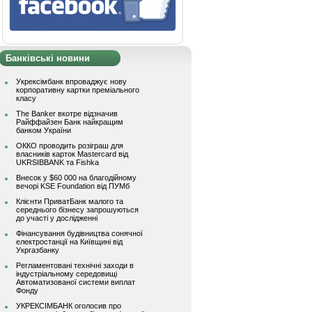
Банківські новини
Укрексімбанк впроваджує нову
корпоративну картки преміального
класу
The Banker вкотре відзначив
Райффайзен Банк найкращим
банком України
ОККО проводить розіграш для
власників карток Mastercard від
UKRSIBBANK та Fishka
Внесок у $60 000 на благодійному
вечорі KSE Foundation від ПУМб
Клієнти ПриватБанк малого та
середнього бізнесу запрошуються
до участі у дослідженні
Фінансування будівництва сонячної
електростанції на Київщині від
Укргазбанку
Регламентовані технічні заходи в
індустріальному середовищі
Автоматизованої системи виплат
Фонду
УКРЕКСІМБАНК оголосив про