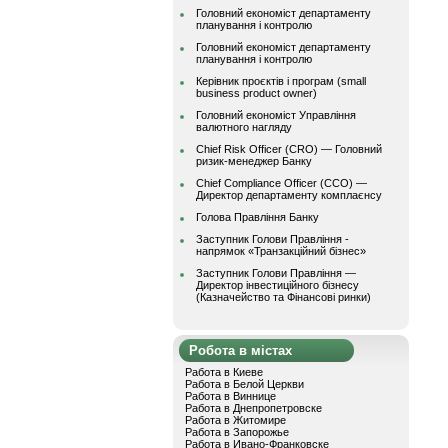
Головний економіст департаменту
планування і контролю
Головний економіст департаменту
планування і контролю
Керівник проєктів і програм (small
business product owner)
Головний економіст Управління
валютного нагляду
Chief Risk Officer (CRO) — Головний
ризик-менеджер Банку
Chief Compliance Officer (CCO) —
Директор департаменту комплаєнсу
Голова Правління Банку
Заступник Голови Правління -
напрямок «Транзакційний бізнес»
Заступник Голови Правління —
Директор інвестиційного бізнесу
(Казначейство та Фінансові ринки)
Робота в містах
Работа в Киеве
Работа в Белой Церкви
Работа в Виннице
Работа в Днепропетровске
Работа в Житомире
Работа в Запорожье
Работа в Ивано-Франковске