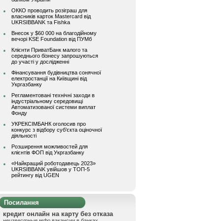
ОККО проводить розіграш для
власників карток Mastercard від
UKRSIBBANK та Fishka
Внесок у $60 000 на благодійному
вечорі KSE Foundation від ПУМб
Клієнти ПриватБанк малого та
середнього бізнесу запрошуються
до участі у дослідженні
Фінансування будівництва сонячної
електростанції на Київщині від
Укргазбанку
Регламентовані технічні заходи в
індустріальному середовищі
Автоматизованої системи виплат
Фонду
УКРЕКСІМБАНК оголосив про
конкурс з відбору суб’єкта оціночної
діяльності
Розширення можливостей для
клієнтів ФОП від Укргазбанку
«Найкращий роботодавець 2023»
UKRSIBBANK увійшов у ТОП-5
рейтингу від UGEN
Посилання
кредит онлайн на карту без отказа
неизвестные мфо
вакансии в банках