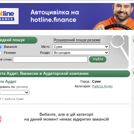
видкий пошук
Розширений пошук резюме
Вакансія
Місто
Резюме
Розділ
ві слова
ота Аудит, Вакансии в Аудиторской компании
та Аудит
Город :
Суми
Категория:
Работа Аудит
ровать по:
региону
f
> работа Суми
Вибачте, але в цій категорії
на даний момент немає відкритих вакансій