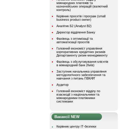
міжнародних платежів та
казначейських операцій (валютний
контроль)
Керівник проєктів і програм (small
business product owner)
Аналітик Б2 (Analyst B2)
Директор відділення Банку
Фахівець з оптимізації та
автоматизації проєктів
Головний економіст управління
корпоративних кредитних ризиків
Департаменту ризик-менеджменту
Фахівець з обслуговування клієнтів
в міжнародний банк (Київ)
Заступник начальника управління
методологічного забезпечення та
навчання з питань ПВК/ФТ
Аудитор
Головний економіст відділу по
взаємодії з національними та
міжнародними платіжними
системами
Вакансії NEW
Керівник центру ІТ-безпеки