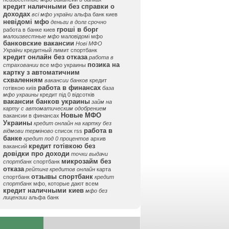
кредит наличными без справки о
доходах
всі мфо україни
альфа банк киев
невідомі мфо
деньги в долг срочно
гроші в борг
работа в банке киев
малоизвестные мфо
маловідомі мфо
банковские вакансии
Нові МФО
України
кредитный лимит спортбанк
кредит онлайн без отказа
работа в
позика на
страховании
все мфо украины
картку з автоматичним
схваленням
вакансии банков
кредит
работа в финансах
готівкою київ
база
мфо украины
кредит під 0 відсотків
вакансии банков украины
займ на
карту с автоматическим одобрением
Новые МФО
вакансии в финансах
Украины
кредит онлайн на картку без
работа в
відмови терміново
список rss
банке
кредит под 0 процентов
архив
кредит готівкою без
вакансий
довідки про доходи
точки выдачи
микрозайм без
спортбанк
спортбанк
отказа
рейтинг кредитов онлайн
карта
отзывы спортбанк
спортбанк
кредит
спортбанк
мфо, которые дают всем
кредит наличными киев
мфо без
лицензии
альфа банк