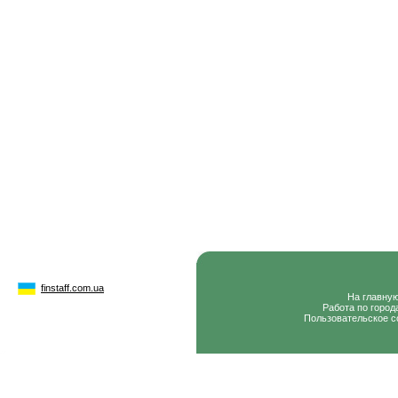
finstaff.com.ua
На главну
Работа по город
Пользовательское с