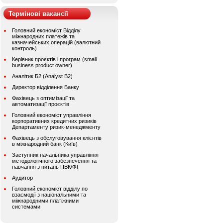
Термінові вакансії
Головний економіст Відділу
міжнародних платежів та
казначейських операцій (валютний
контроль)
Керівник проєктів і програм (small
business product owner)
Аналітик Б2 (Analyst B2)
Директор відділення Банку
Фахівець з оптимізації та
автоматизації проєктів
Головний економіст управління
корпоративних кредитних ризиків
Департаменту ризик-менеджменту
Фахівець з обслуговування клієнтів
в міжнародний банк (Київ)
Заступник начальника управління
методологічного забезпечення та
навчання з питань ПВК/ФТ
Аудитор
Головний економіст відділу по
взаємодії з національними та
міжнародними платіжними
системами