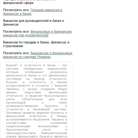
финансовой сфере
Посмотреть все:
Горящие вакансии в
финансах и банке
Вакансии для руководителей в банке и
финансах
Посмотреть все:
Финансовые и банковские
вакансии для руководителей
Вакансии по городам в банке, финансах и
страховании
Посмотреть все:
Банковские и финансовые
вакансии по городам Украины
Бухучет и отчетность в банке – это
система обобщенных показателей,
которые отображают результаты
деятельности банка и его финансовое
состояние за период отчетности.
Бухучет и отчетность в банках
осуществляется в согласии с Законом
Украины, с целью создания общих
правил подготовки финансовой
отчетности и ведения бухгалтерского
учета, обязательных для всех
организаций, а также
усовершенствования бухучета и
отчетности в банковской системе.
Основные правила ведения бухучета и
финансовой отчетности в банках
устанавливается Нацбанком Украины в
соответствии основными
национальными положениями о
бухгалтерском учете и
законодательством. Завершительным
этапом финансового бухучета является