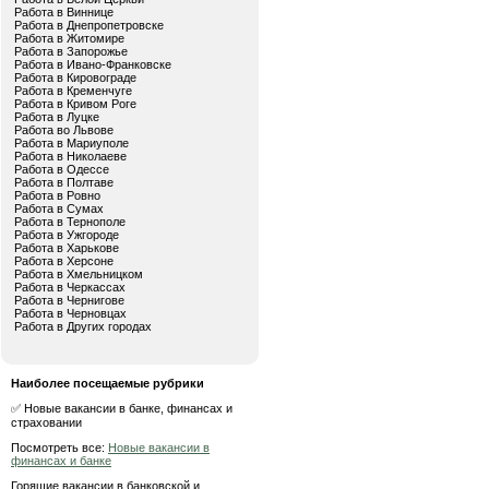
Работа в Виннице
Работа в Днепропетровске
Работа в Житомире
Работа в Запорожье
Работа в Ивано-Франковске
Работа в Кировограде
Работа в Кременчуге
Работа в Кривом Роге
Работа в Луцке
Работа во Львове
Работа в Мариуполе
Работа в Николаеве
Работа в Одессе
Работа в Полтаве
Работа в Ровно
Работа в Сумах
Работа в Тернополе
Работа в Ужгороде
Работа в Харькове
Работа в Херсоне
Работа в Хмельницком
Работа в Черкассах
Работа в Чернигове
Работа в Черновцах
Работа в Других городах
Наиболее посещаемые рубрики
✅ Новые вакансии в банке, финансах и
страховании
Посмотреть все:
Новые вакансии в
финансах и банке
Горящие вакансии в банковской и