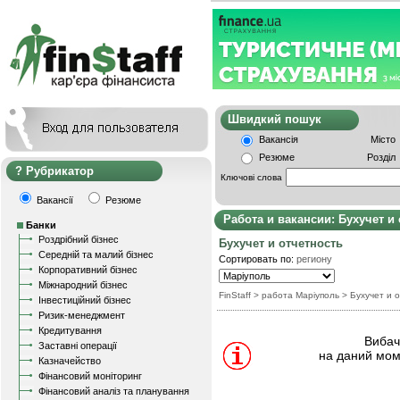
Швидкий пошу
Вакансія
Місто
Резюме
Розділ
Рубрикатор
Ключові слова
Вакансії
Резюме
Работа и вакансии: Бухучет и
Банки
Роздрібний бізнес
Бухучет и отчетность
Середній та малий бізнес
Сортировать по:
региону
Корпоративний бізнес
Міжнародний бізнес
FinStaff
> работа Маріуполь
>
Бухучет и 
Інвестиційний бізнес
Ризик-менеджмент
Кредитування
Вибачт
Заставні операції
на даний мом
Казначейство
Фінансовий моніторинг
Фінансовий аналіз та планування