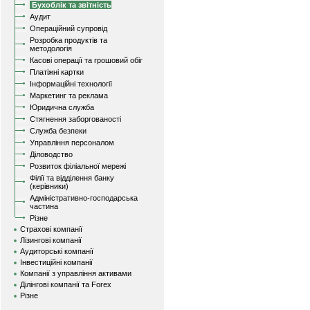
Бухоблік та звітність
Аудит
Операційний супровід
Розробка продуктів та
методологія
Касові операції та грошовий обіг
Платіжні картки
Інформаційні технології
Маркетинг та реклама
Юридична служба
Стягнення заборгованості
Служба безпеки
Управління персоналом
Діловодство
Розвиток філіальної мережі
Філії та відділення банку
(керівники)
Адміністративно-господарська
частина
Різне
Страхові компанії
Лізингові компанії
Аудиторські компанії
Інвестиційні компанії
Компанії з управління активами
Ділінгові компанії та Forex
Різне