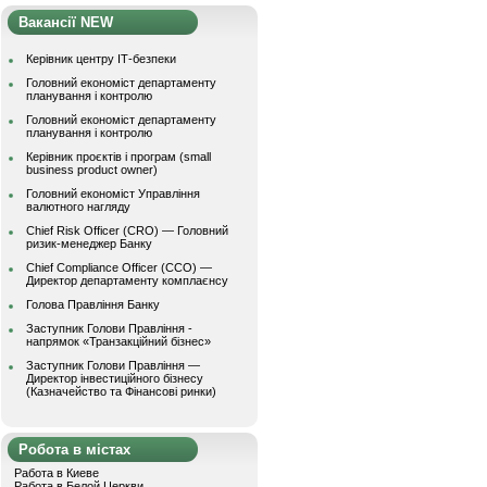
Вакансії NEW
Керівник центру ІТ-безпеки
Головний економіст департаменту
планування і контролю
Головний економіст департаменту
планування і контролю
Керівник проєктів і програм (small
business product owner)
Головний економіст Управління
валютного нагляду
Chief Risk Officer (CRO) — Головний
ризик-менеджер Банку
Chief Compliance Officer (CCO) —
Директор департаменту комплаєнсу
Голова Правління Банку
Заступник Голови Правління -
напрямок «Транзакційний бізнес»
Заступник Голови Правління —
Директор інвестиційного бізнесу
(Казначейство та Фінансові ринки)
Робота в містах
Работа в Киеве
Работа в Белой Церкви