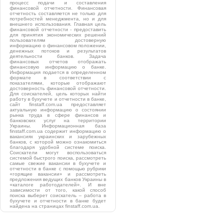
процесс подачи и составления
финансовой отчетности. Финансовая
отчетность составляется не только для
потребностей менеджмента, но и для
внешнего использования. Главная цель
финансовой отчетности - предоставить
для принятия экономических решений
пользователям достоверную
информацию о финансовом положении,
денежных потоков и результатов
деятельности банков. Задача
финансовых отчетов отображать
финансовую информацию о банке.
Информация подается в определенном
формате в соответствии с
показателями, которые отображают
достоверность финансовой отчетности.
Для соискателей, цель которых найти
работу в бухучете и отчетности в банке,
сайт finstaff.com.ua предоставляет
актуальную информацию о состоянии
рынка труда в сфере финансов и
банковских услуг на территории
Украины. Информационная база
finstaff.com.ua содержит информацию о
вакансиях украинских и зарубежных
банков, с которой можно ознакомиться
благодаря удобной системе поиска.
Соискатели могут воспользоваться
системой быстрого поиска, рассмотреть
самые свежие вакансии в бухучете и
отчетности в банке с помощью рубрики
«горящие вакансии» и рассмотреть
предложения ведущих банков Украины в
«каталоге работодателей». И вне
зависимости от того, какой способ
поиска выберет соискатель – работа в
бухучете и отчетности в банке будет
найдена на страницах finstaff.com.ua.