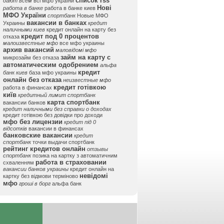
список rss
дают всем
всі мфо україни
Нові
работа в банке
работа в банке киев
МФО України
спортбанк
Новые МФО
вакансии в банках
Украины
кредит
наличными киев
кредит онлайн на карту без
кредит под 0 процентов
отказа
малоизвестные мфо
все мфо украины
архив вакансий
маловідомі мфо
займ на карту с
микрозайм без отказа
автоматическим одобрением
альфа
кредит
банк киев
база мфо украины
онлайн без отказа
неизвестные мфо
кредит готівкою
работа в финансах
київ
кредитный лимит спортбанк
карта спортбанк
вакансии банков
кредит наличными без справки о доходах
кредит готівкою без довідки про доходи
мфо без лицензии
кредит під 0
відсотків
вакансии в финансах
банковские вакансии
кредит
спортбанк
точки выдачи спортбанк
рейтинг кредитов онлайн
отзывы
спортбанк
позика на картку з автоматичним
работа в страховании
схваленням
вакансии банков украины
кредит онлайн на
невідомі
картку без відмови терміново
мфо
гроші в борг
альфа банк