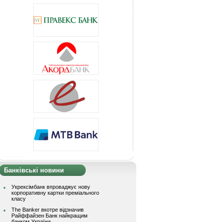
Банківські новини
Укрексімбанк впроваджує нову
корпоративну картки преміального
класу
The Banker вкотре відзначив
Райффайзен Банк найкращим
банком України