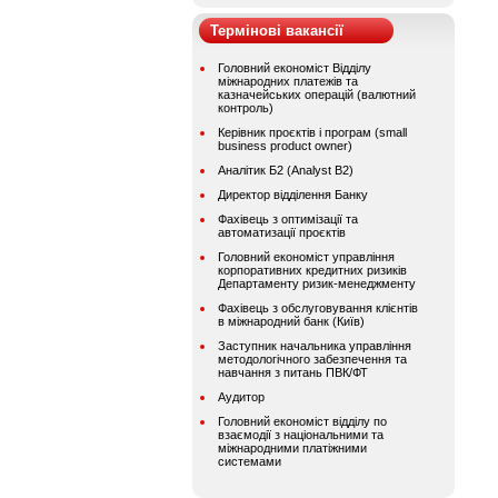
Термінові вакансії
Головний економіст Відділу
міжнародних платежів та
казначейських операцій (валютний
контроль)
Керівник проєктів і програм (small
business product owner)
Аналітик Б2 (Analyst B2)
Директор відділення Банку
Фахівець з оптимізації та
автоматизації проєктів
Головний економіст управління
корпоративних кредитних ризиків
Департаменту ризик-менеджменту
Фахівець з обслуговування клієнтів
в міжнародний банк (Київ)
Заступник начальника управління
методологічного забезпечення та
навчання з питань ПВК/ФТ
Аудитор
Головний економіст відділу по
взаємодії з національними та
міжнародними платіжними
системами