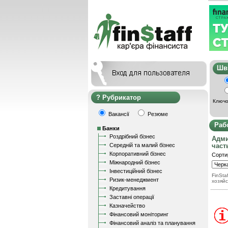
Ш
Рубрикатор
Ключо
Вакансії
Резюме
Раб
Банки
Роздрібний бізнес
Адми
Середній та малий бізнес
част
Корпоративний бізнес
Сорти
Міжнародний бізнес
Інвестиційний бізнес
FinStaf
Ризик-менеджмент
хозяйс
Кредитування
Заставні операції
Казначейство
Фінансовий моніторинг
Фінансовий аналіз та планування