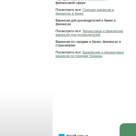
финансовой сфере
Посмотреть все:
Горящие вакансии в
финансах и банке
Вакансии для руководителей в банке и
финансах
Посмотреть все:
Финансовые и банковские
вакансии для руководителей
Вакансии по городам в банке, финансах и
страховании
Посмотреть все:
Банковские и финансовые
вакансии по городам Украины
finstaff.com.ua