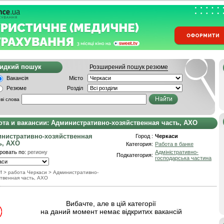
видкий пошук
Розширений пошук резюме
Вакансія
Місто
Резюме
Розділ
ві слова
ота и вакансии: Административно-хозяйственная часть, АХО
нистративно-хозяйственная
Город :
Черкаси
ь, АХО
Категория:
Работа в банке
ровать по:
региону
Адміністративно-
Подкатегория:
господарська частина
f
> работа Черкаси
>
Административно-
твенная часть, АХО
Вибачте, але в цій категорії
на даний момент немає відкритих вакансій