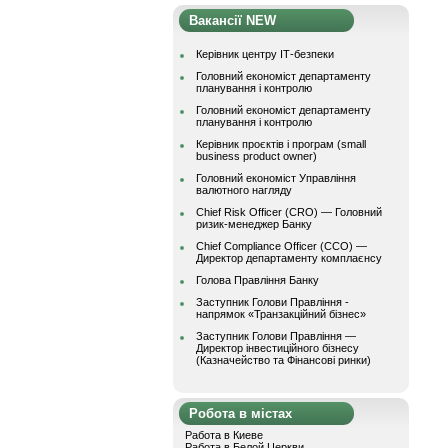
Вакансії NEW
Керівник центру ІТ-безпеки
Головний економіст департаменту
планування і контролю
Головний економіст департаменту
планування і контролю
Керівник проєктів і програм (small
business product owner)
Головний економіст Управління
валютного нагляду
Chief Risk Officer (CRO) — Головний
ризик-менеджер Банку
Chief Compliance Officer (CCO) —
Директор департаменту комплаєнсу
Голова Правління Банку
Заступник Голови Правління -
напрямок «Транзакційний бізнес»
Заступник Голови Правління —
Директор інвестиційного бізнесу
(Казначейство та Фінансові ринки)
Робота в містах
Работа в Киеве
Работа в Белой Церкви