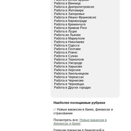
Работа в Виннице
Работа в Днепропетровске
Работа в Житомире
Работа в Запорожье
Работа в Ивано-Франковске
Работа в Кировограде
Работа в Кременчуге
Работа в Кривом Роге
Работа в Луцке
Работа во Львове
Работа в Мариуполе
Работа в Николаеве
Работа в Одессе
Работа в Полтаве
Работа в Ровно
Работа в Сумах
Работа в Тернополе
Работа в Ужгороде
Работа в Харькове
Работа в Херсоне
Работа в Хмельницком
Работа в Черкассах
Работа в Чернигове
Работа в Черновцах
Работа в Других городах
Наиболее посещаемые рубрики
✅ Новые вакансии в банке, финансах и
страховании
Посмотреть все:
Новые вакансии в
финансах и банке
Горящие вакансии в банковской и