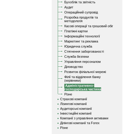
Бухоблік та звітність
Аудит
Операційний супровід
Розробка продуктів та
методологія
Касові операції та грошовий обіг
Платіжні картки
Інформаційні технології
Маркетинг та реклама
Юридична служба
Стягнення заборгованості
Служба безпеки
Управління персоналом
Діловодство
Розвиток філіальної мережі
Філії та відділення банку
(керівники)
Адміністративно-
господарська частина
Різне
Страхові компанії
Лізингові компанії
Аудиторські компанії
Інвестиційні компанії
Компанії з управління активами
Ділінгові компанії та Forex
Різне