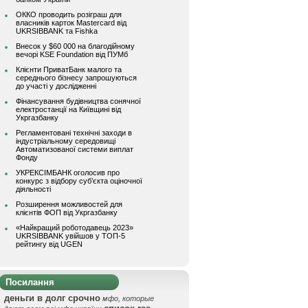
ОККО проводить розіграш для
власників карток Mastercard від
UKRSIBBANK та Fishka
Внесок у $60 000 на благодійному
вечорі KSE Foundation від ПУМб
Клієнти ПриватБанк малого та
середнього бізнесу запрошуються
до участі у дослідженні
Фінансування будівництва сонячної
електростанції на Київщині від
Укргазбанку
Регламентовані технічні заходи в
індустріальному середовищі
Автоматизованої системи виплат
Фонду
УКРЕКСІМБАНК оголосив про
конкурс з відбору суб’єкта оціночної
діяльності
Розширення можливостей для
клієнтів ФОП від Укргазбанку
«Найкращий роботодавець 2023»
UKRSIBBANK увійшов у ТОП-5
рейтингу від UGEN
Посилання
деньги в долг срочно
мфо, которые