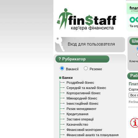
Ш
Рубрикатор
Ключо
Вакансії
Резюме
Раб
Банки
Роздрібний бізнес
Пла
Середній та малий бізнес
Сорти
Корпоративний бізнес
Міжнародний бізнес
FinSta
Інвестиційний бізнес
Ризик-менеджмент
Кредитування
Заставні операції
Казначейство
Фінансовий моніторинг
Фінансовий аналіз та планування