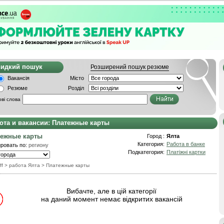
видкий пошук
Розширений пошук резюме
Вакансія
Місто
Резюме
Розділ
ві слова
ота и вакансии: Платежные карты
тежные карты
Город :
Ялта
Категория:
Работа в банке
ровать по:
региону
Подкатегория:
Платіжні картки
ff
> работа Ялта
>
Платежные карты
Вибачте, але в цій категорії
на даний момент немає відкритих вакансій