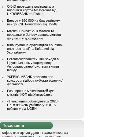
ОККО проводить розіграш для
власників карток Mastercard від
UKRSIBBANK та Fishka
Внесок у $60 000 на благодійному
вечорі KSE Foundation від ПУМб
Клієнти ПриватБанк малого та
середнього бізнесу запрошуються
до участі у дослідженні
Фінансування будівництва сонячної
електростанції на Київщині від
Укргазбанку
Регламентовані технічні заходи в
індустріальному середовищі
Автоматизованої системи виплат
Фонду
УКРЕКСІМБАНК оголосив про
конкурс з відбору суб’єкта оціночної
діяльності
Розширення можливостей для
клієнтів ФОП від Укргазбанку
«Найкращий роботодавець 2023»
UKRSIBBANK увійшов у ТОП-5
рейтингу від UGEN
Посилання
мфо, которые дают всем
позика на
картку з автоматичним схваленням