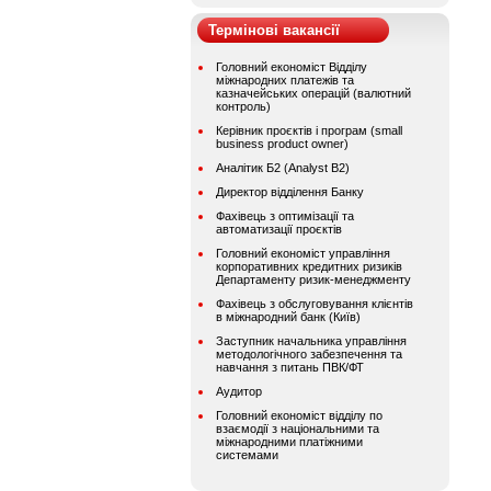
Термінові вакансії
Головний економіст Відділу
міжнародних платежів та
казначейських операцій (валютний
контроль)
Керівник проєктів і програм (small
business product owner)
Аналітик Б2 (Analyst B2)
Директор відділення Банку
Фахівець з оптимізації та
автоматизації проєктів
Головний економіст управління
корпоративних кредитних ризиків
Департаменту ризик-менеджменту
Фахівець з обслуговування клієнтів
в міжнародний банк (Київ)
Заступник начальника управління
методологічного забезпечення та
навчання з питань ПВК/ФТ
Аудитор
Головний економіст відділу по
взаємодії з національними та
міжнародними платіжними
системами