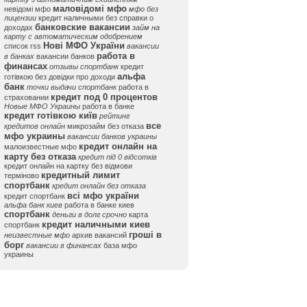
маловідомі мфо
невідомі мфо
мфо без
лицензии
кредит наличными без справки о
банковские вакансии
доходах
займ на
карту с автоматическим одобрением
Нові МФО України
список rss
вакансии
работа в
в банках
вакансии банков
финансах
отзывы спортбанк
кредит
альфа
готівкою без довідки про доходи
банк
точки выдачи спортбанк
работа в
кредит под 0 процентов
страховании
Новые МФО Украины
работа в банке
кредит готівкою київ
рейтинг
все
кредитов онлайн
микрозайм без отказа
мфо украины
вакансии банков украины
кредит онлайн на
малоизвестные мфо
карту без отказа
кредит під 0 відсотків
кредит онлайн на картку без відмови
кредитный лимит
терміново
спортбанк
кредит онлайн без отказа
всі мфо україни
кредит спортбанк
альфа банк киев
работа в банке киев
спортбанк
деньги в долг срочно
карта
кредит наличными киев
спортбанк
гроші в
неизвестные мфо
архив вакансий
борг
вакансии в финансах
база мфо
украины