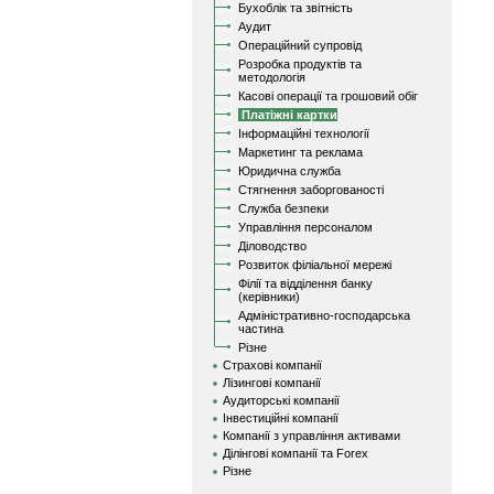
Бухоблік та звітність
Аудит
Операційний супровід
Розробка продуктів та
методологія
Касові операції та грошовий обіг
Платіжні картки
Інформаційні технології
Маркетинг та реклама
Юридична служба
Стягнення заборгованості
Служба безпеки
Управління персоналом
Діловодство
Розвиток філіальної мережі
Філії та відділення банку
(керівники)
Адміністративно-господарська
частина
Різне
Страхові компанії
Лізингові компанії
Аудиторські компанії
Інвестиційні компанії
Компанії з управління активами
Ділінгові компанії та Forex
Різне