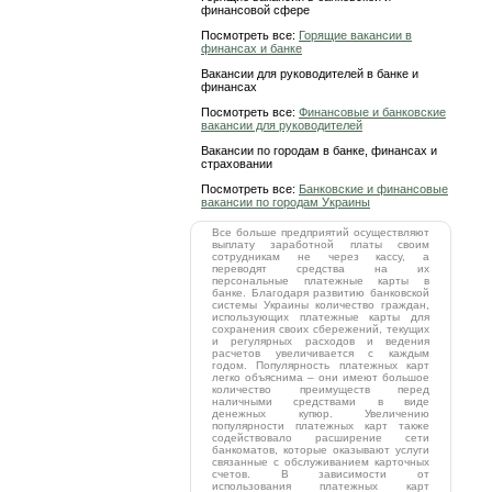
финансовой сфере
Посмотреть все:
Горящие вакансии в
финансах и банке
Вакансии для руководителей в банке и
финансах
Посмотреть все:
Финансовые и банковские
вакансии для руководителей
Вакансии по городам в банке, финансах и
страховании
Посмотреть все:
Банковские и финансовые
вакансии по городам Украины
Все больше предприятий осуществляют
выплату заработной платы своим
сотрудникам не через кассу, а
переводят средства на их
персональные платежные карты в
банке. Благодаря развитию банковской
системы Украины количество граждан,
использующих платежные карты для
сохранения своих сбережений, текущих
и регулярных расходов и ведения
расчетов увеличивается с каждым
годом. Популярность платежных карт
легко объяснима – они имеют большое
количество преимуществ перед
наличными средствами в виде
денежных купюр. Увеличению
популярности платежных карт также
содействовало расширение сети
банкоматов, которые оказывают услуги
связанные с обслуживанием карточных
счетов. В зависимости от
использования платежных карт