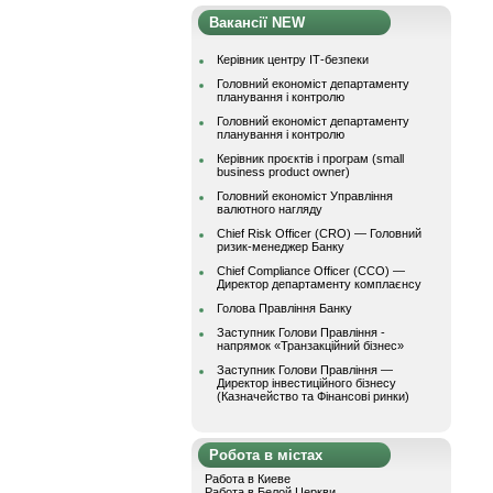
Вакансії NEW
Керівник центру ІТ-безпеки
Головний економіст департаменту
планування і контролю
Головний економіст департаменту
планування і контролю
Керівник проєктів і програм (small
business product owner)
Головний економіст Управління
валютного нагляду
Chief Risk Officer (CRO) — Головний
ризик-менеджер Банку
Chief Compliance Officer (CCO) —
Директор департаменту комплаєнсу
Голова Правління Банку
Заступник Голови Правління -
напрямок «Транзакційний бізнес»
Заступник Голови Правління —
Директор інвестиційного бізнесу
(Казначейство та Фінансові ринки)
Робота в містах
Работа в Киеве
Работа в Белой Церкви