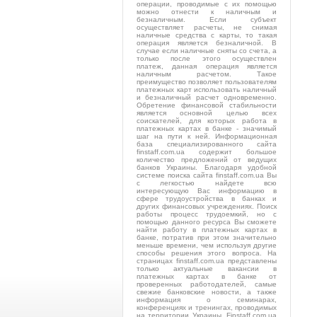
операции, проводимые с их помощью
можно отнести к наличным и
безналичным. Если субъект
осуществляет расчеты, не снимая
наличные средства с карты, то такая
операция является безналичной. В
случае если наличные сняты со счета, а
только после этого осуществлен
платеж, данная операция является
наличным расчетом. Такое
преимущество позволяет пользователям
платежных карт использовать наличный
и безналичный расчет одновременно.
Обретение финансовой стабильности
является основной целью всех
соискателей, для которых работа в
платежных картах в банке - значимый
шаг на пути к ней. Информационная
база специализированного сайта
finstaff.com.ua содержит большое
количество предложений от ведущих
банков Украины. Благодаря удобной
системе поиска сайта finstaff.com.ua Вы
с легкостью найдете всю
интересующую Вас информацию в
сфере трудоустройства в банках и
других финансовых учреждениях. Поиск
работы процесс трудоемкий, но с
помощью данного ресурса Вы сможете
найти работу в платежных картах в
банке, потратив при этом значительно
меньше времени, чем используя другие
способы решения этого вопроса. На
страницах finstaff.com.ua представлены
только актуальные вакансии в
платежных картах в банке от
проверенных работодателей, самые
свежие банковские новости, а также
информация о семинарах,
конференциях и тренингах, проводимых
на территории Украины. Finstaff.com.ua