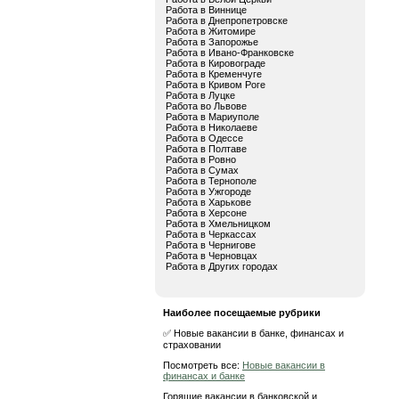
Работа в Виннице
Работа в Днепропетровске
Работа в Житомире
Работа в Запорожье
Работа в Ивано-Франковске
Работа в Кировограде
Работа в Кременчуге
Работа в Кривом Роге
Работа в Луцке
Работа во Львове
Работа в Мариуполе
Работа в Николаеве
Работа в Одессе
Работа в Полтаве
Работа в Ровно
Работа в Сумах
Работа в Тернополе
Работа в Ужгороде
Работа в Харькове
Работа в Херсоне
Работа в Хмельницком
Работа в Черкассах
Работа в Чернигове
Работа в Черновцах
Работа в Других городах
Наиболее посещаемые рубрики
✅ Новые вакансии в банке, финансах и
страховании
Посмотреть все:
Новые вакансии в
финансах и банке
Горящие вакансии в банковской и