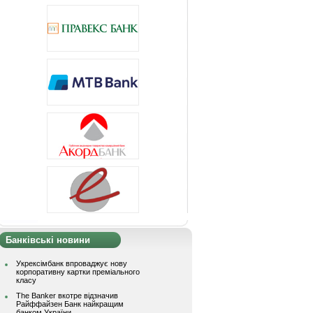
Банківські новини
Укрексімбанк впроваджує нову
корпоративну картки преміального
класу
The Banker вкотре відзначив
Райффайзен Банк найкращим
банком України