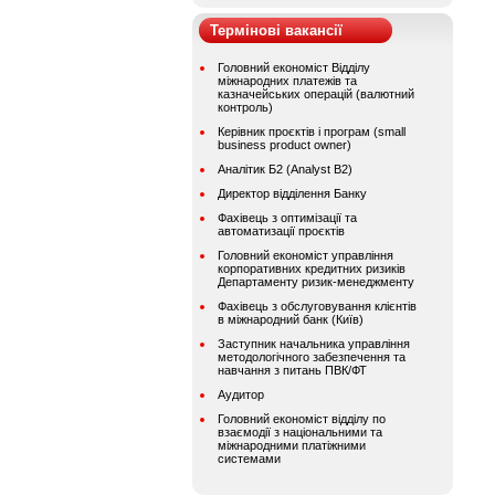
Термінові вакансії
Головний економіст Відділу
міжнародних платежів та
казначейських операцій (валютний
контроль)
Керівник проєктів і програм (small
business product owner)
Аналітик Б2 (Analyst B2)
Директор відділення Банку
Фахівець з оптимізації та
автоматизації проєктів
Головний економіст управління
корпоративних кредитних ризиків
Департаменту ризик-менеджменту
Фахівець з обслуговування клієнтів
в міжнародний банк (Київ)
Заступник начальника управління
методологічного забезпечення та
навчання з питань ПВК/ФТ
Аудитор
Головний економіст відділу по
взаємодії з національними та
міжнародними платіжними
системами