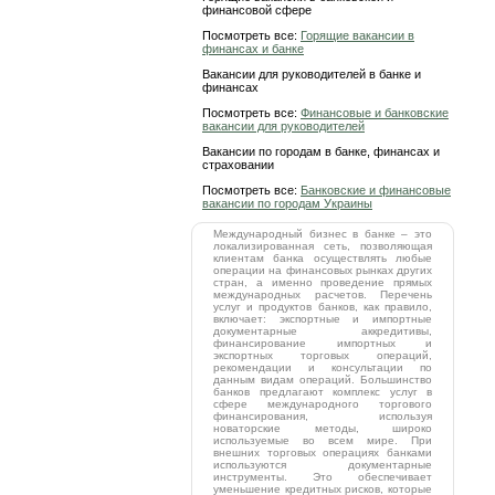
финансовой сфере
Посмотреть все:
Горящие вакансии в
финансах и банке
Вакансии для руководителей в банке и
финансах
Посмотреть все:
Финансовые и банковские
вакансии для руководителей
Вакансии по городам в банке, финансах и
страховании
Посмотреть все:
Банковские и финансовые
вакансии по городам Украины
Международный бизнес в банке – это
локализированная сеть, позволяющая
клиентам банка осуществлять любые
операции на финансовых рынках других
стран, а именно проведение прямых
международных расчетов. Перечень
услуг и продуктов банков, как правило,
включает: экспортные и импортные
документарные аккредитивы,
финансирование импортных и
экспортных торговых операций,
рекомендации и консультации по
данным видам операций. Большинство
банков предлагают комплекс услуг в
сфере международного торгового
финансирования, используя
новаторские методы, широко
используемые во всем мире. При
внешних торговых операциях банками
используются документарные
инструменты. Это обеспечивает
уменьшение кредитных рисков, которые