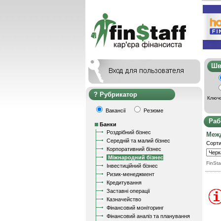
Ш
Рубрикатор
Ключо
Вакансії
Резюме
Раб
Банки
Роздрібний бізнес
Меж
Середній та малий бізнес
Сорти
Корпоративний бізнес
Міжнародний бізнес
FinSta
Інвестиційний бізнес
Ризик-менеджмент
Кредитування
Заставні операції
Казначейство
Фінансовий моніторинг
Фінансовий аналіз та планування