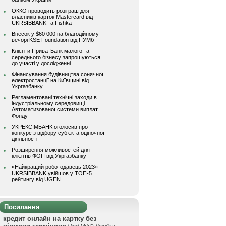
ОККО проводить розіграш для
власників карток Mastercard від
UKRSIBBANK та Fishka
Внесок у $60 000 на благодійному
вечорі KSE Foundation від ПУМб
Клієнти ПриватБанк малого та
середнього бізнесу запрошуються
до участі у дослідженні
Фінансування будівництва сонячної
електростанції на Київщині від
Укргазбанку
Регламентовані технічні заходи в
індустріальному середовищі
Автоматизованої системи виплат
Фонду
УКРЕКСІМБАНК оголосив про
конкурс з відбору суб’єкта оціночної
діяльності
Розширення можливостей для
клієнтів ФОП від Укргазбанку
«Найкращий роботодавець 2023»
UKRSIBBANK увійшов у ТОП-5
рейтингу від UGEN
Посилання
кредит онлайн на картку без