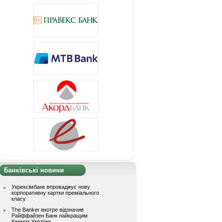
Банківські новини
Укрексімбанк впроваджує нову
корпоративну картки преміального
класу
The Banker вкотре відзначив
Райффайзен Банк найкращим
банком України