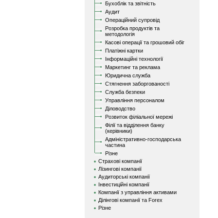
Бухоблік та звітність
Аудит
Операційний супровід
Розробка продуктів та
методологія
Касові операції та грошовий обіг
Платіжні картки
Інформаційні технології
Маркетинг та реклама
Юридична служба
Стягнення заборгованості
Служба безпеки
Управління персоналом
Діловодство
Розвиток філіальної мережі
Філії та відділення банку
(керівники)
Адміністративно-господарська
частина
Різне
Страхові компанії
Лізингові компанії
Аудиторські компанії
Інвестиційні компанії
Компанії з управління активами
Ділінгові компанії та Forex
Різне