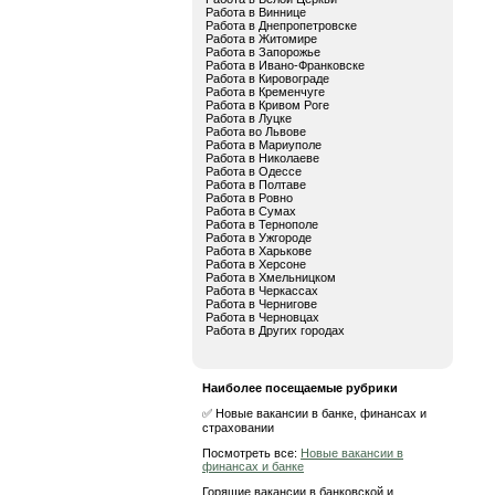
Работа в Виннице
Работа в Днепропетровске
Работа в Житомире
Работа в Запорожье
Работа в Ивано-Франковске
Работа в Кировограде
Работа в Кременчуге
Работа в Кривом Роге
Работа в Луцке
Работа во Львове
Работа в Мариуполе
Работа в Николаеве
Работа в Одессе
Работа в Полтаве
Работа в Ровно
Работа в Сумах
Работа в Тернополе
Работа в Ужгороде
Работа в Харькове
Работа в Херсоне
Работа в Хмельницком
Работа в Черкассах
Работа в Чернигове
Работа в Черновцах
Работа в Других городах
Наиболее посещаемые рубрики
✅ Новые вакансии в банке, финансах и
страховании
Посмотреть все:
Новые вакансии в
финансах и банке
Горящие вакансии в банковской и