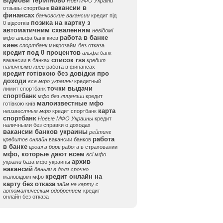
відмови терміново
Нові МФО України
вакансии в
отзывы спортбанк
финансах
банковские вакансии
кредит під
позика на картку з
0 відсотків
автоматичним схваленням
невідомі
работа в банке
мфо
альфа банк киев
киев
спортбанк
микрозайм без отказа
кредит под 0 процентов
альфа банк
список rss
вакансии в банках
кредит
наличными киев
работа в финансах
кредит готівкою без довідки про
доходи
все мфо украины
кредитный
точки выдачи
лимит спортбанк
спортбанк
мфо без лицензии
кредит
малоизвестные мфо
готівкою київ
карта
неизвестные мфо
кредит спортбанк
спортбанк
Новые МФО Украины
кредит
наличными без справки о доходах
вакансии банков украины
рейтинг
работа
кредитов онлайн
вакансии банков
в банке
гроші в борг
работа в страховании
мфо, которые дают всем
всі мфо
архив
україни
база мфо украины
вакансий
деньги в долг срочно
кредит онлайн на
маловідомі мфо
карту без отказа
займ на карту с
автоматическим одобрением
кредит
онлайн без отказа