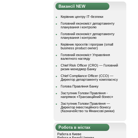
Вакансії NEW
Керівник центру ІТ-безпеки
Головний економіст департаменту
планування і контролю
Головний економіст департаменту
планування і контролю
Керівник проєктів і програм (small
business product owner)
Головний економіст Управління
валютного нагляду
Chief Risk Officer (CRO) — Головний
ризик-менеджер Банку
Chief Compliance Officer (CCO) —
Директор департаменту комплаєнсу
Голова Правління Банку
Заступник Голови Правління -
напрямок «Транзакційний бізнес»
Заступник Голови Правління —
Директор інвестиційного бізнесу
(Казначейство та Фінансові ринки)
Робота в містах
Работа в Киеве
Работа в Белой Церкви