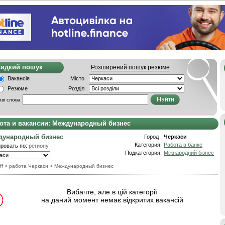
видкий пошук
Розширений пошук резюме
Вакансія
Місто
Резюме
Розділ
ві слова
ота и вакансии: Международный бизнес
дународный бизнес
Город :
Черкаси
Категория:
Работа в банке
ровать по:
региону
Подкатегория:
Міжнародний бізнес
ff
> работа Черкаси
>
Международный бизнес
Вибачте, але в цій категорії
на даний момент немає відкритих вакансій