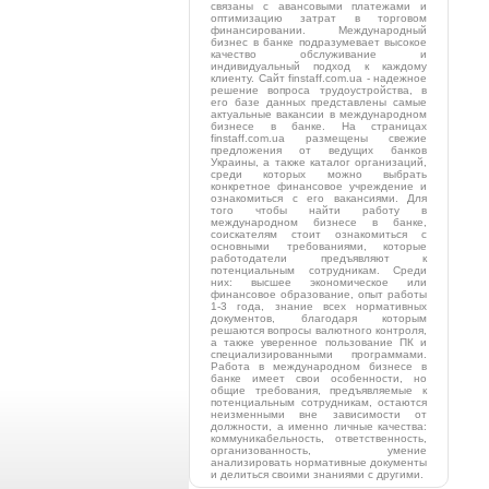
связаны с авансовыми платежами и
оптимизацию затрат в торговом
финансировании. Международный
бизнес в банке подразумевает высокое
качество обслуживание и
индивидуальный подход к каждому
клиенту. Сайт finstaff.com.ua - надежное
решение вопроса трудоустройства, в
его базе данных представлены самые
актуальные вакансии в международном
бизнесе в банке. На страницах
finstaff.com.ua размещены свежие
предложения от ведущих банков
Украины, а также каталог организаций,
среди которых можно выбрать
конкретное финансовое учреждение и
ознакомиться с его вакансиями. Для
того чтобы найти работу в
международном бизнесе в банке,
соискателям стоит ознакомиться с
основными требованиями, которые
работодатели предъявляют к
потенциальным сотрудникам. Среди
них: высшее экономическое или
финансовое образование, опыт работы
1-3 года, знание всех нормативных
документов, благодаря которым
решаются вопросы валютного контроля,
а также уверенное пользование ПК и
специализированными программами.
Работа в международном бизнесе в
банке имеет свои особенности, но
общие требования, предъявляемые к
потенциальным сотрудникам, остаются
неизменными вне зависимости от
должности, а именно личные качества:
коммуникабельность, ответственность,
организованность, умение
анализировать нормативные документы
и делиться своими знаниями с другими.