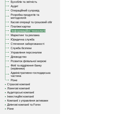
Бухоблік та звітність
Аудит
Операційний супровід
Розробка продуктів та
методологія
Касові операції та грошовий обіг
Платіжні картки
Інформаційні технології
Маркетинг та реклама
Юридична служба
Стягнення заборгованості
Служба безпеки
Управління персоналом
Діловодство
Розвиток філіальної мережі
Філії та відділення банку
(керівники)
Адміністративно-господарська
частина
Різне
Страхові компанії
Лізингові компанії
Аудиторські компанії
Інвестиційні компанії
Компанії з управління активами
Ділінгові компанії та Forex
Різне