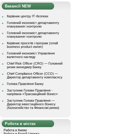
Вакансії NEW
Керівник центру ІТ-безпеки
Головний економіст департаменту
планування і контролю
Головний економіст департаменту
планування і контролю
Керівник проєктів і програм (small
business product owner)
Головний економіст Управління
валютного нагляду
Chief Risk Officer (CRO) — Головний
ризик-менеджер Банку
Chief Compliance Officer (CCO) —
Директор департаменту комплаєнсу
Голова Правління Банку
Заступник Голови Правління -
напрямок «Транзакційний бізнес»
Заступник Голови Правління —
Директор інвестиційного бізнесу
(Казначейство та Фінансові ринки)
Робота в містах
Работа в Киеве
Работа в Белой Церкви