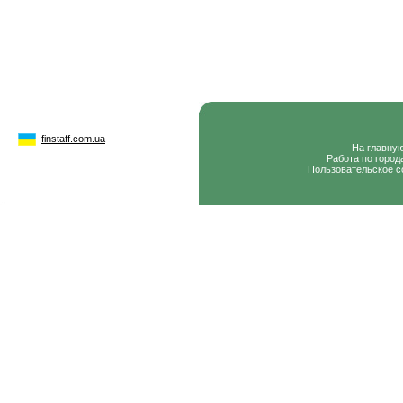
finstaff.com.ua
На главну
Работа по город
Пользовательское с