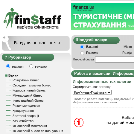
Швидкий пошу
Вакансія
Місто
Резюме
Розділ
Рубрикатор
Ключові слова
Вакансії
Резюме
Работа и вакансии: Информац
Банки
Роздрібний бізнес
Информационные технологии
Середній та малий бізнес
Сортировать по:
региону
Корпоративний бізнес
Міжнародний бізнес
FinStaff
> работа Кам'янець-Подільський
>
Інвестиційний бізнес
Информационные технологии
Ризик-менеджмент
Кредитування
Заставні операції
Вибачт
Казначейство
на даний моме
Фінансовий моніторинг
Фінансовий аналіз та планування