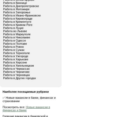
Работа в Виннице
Работа в Днепропетровске
Работа в Житомире
Работа в Запорожье
Работа в Ивано-Франковске
Работа в Кировограде
Работа в Кременчуге
Работа в Кривом Роге
Работа в Луцке
Работа во Львове
Работа в Мариуполе
Работа в Николаеве
Работа в Одессе
Работа в Полтаве
Работа в Ровно
Работа в Сумах
Работа в Тернополе
Работа в Ужгороде
Работа в Харькове
Работа в Херсоне
Работа в Хмельницком
Работа в Черкассах
Работа в Чернигове
Работа в Черновцах
Работа в Других городах
Наиболее посещаемые рубрики
✅ Новые вакансии в банке, финансах и
страховании
Посмотреть все:
Новые вакансии в
финансах и банке
Горящие вакансии в банковской и