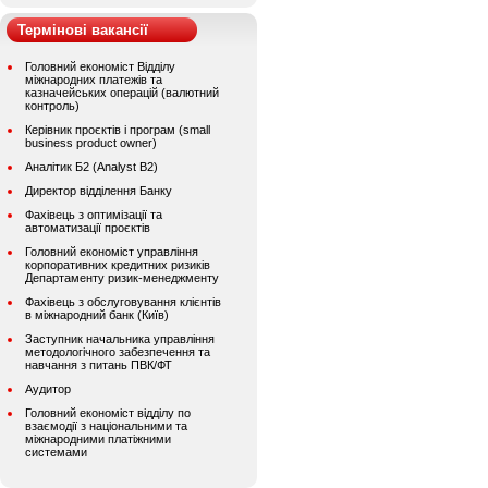
Термінові вакансії
Головний економіст Відділу
міжнародних платежів та
казначейських операцій (валютний
контроль)
Керівник проєктів і програм (small
business product owner)
Аналітик Б2 (Analyst B2)
Директор відділення Банку
Фахівець з оптимізації та
автоматизації проєктів
Головний економіст управління
корпоративних кредитних ризиків
Департаменту ризик-менеджменту
Фахівець з обслуговування клієнтів
в міжнародний банк (Київ)
Заступник начальника управління
методологічного забезпечення та
навчання з питань ПВК/ФТ
Аудитор
Головний економіст відділу по
взаємодії з національними та
міжнародними платіжними
системами