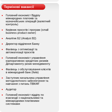
Термінові вакансії
Головний економіст Відділу
міжнародних платежів та
казначейських операцій (валютний
контроль)
Керівник проєктів і програм (small
business product owner)
Аналітик Б2 (Analyst B2)
Директор відділення Банку
Фахівець з оптимізації та
автоматизації проєктів
Головний економіст управління
корпоративних кредитних ризиків
Департаменту ризик-менеджменту
Фахівець з обслуговування клієнтів
в міжнародний банк (Київ)
Заступник начальника управління
методологічного забезпечення та
навчання з питань ПВК/ФТ
Аудитор
Головний економіст відділу по
взаємодії з національними та
міжнародними платіжними
системами