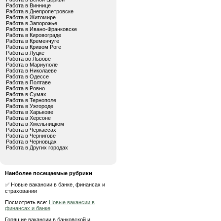
Работа в Виннице
Работа в Днепропетровске
Работа в Житомире
Работа в Запорожье
Работа в Ивано-Франковске
Работа в Кировограде
Работа в Кременчуге
Работа в Кривом Роге
Работа в Луцке
Работа во Львове
Работа в Мариуполе
Работа в Николаеве
Работа в Одессе
Работа в Полтаве
Работа в Ровно
Работа в Сумах
Работа в Тернополе
Работа в Ужгороде
Работа в Харькове
Работа в Херсоне
Работа в Хмельницком
Работа в Черкассах
Работа в Чернигове
Работа в Черновцах
Работа в Других городах
Наиболее посещаемые рубрики
✅ Новые вакансии в банке, финансах и
страховании
Посмотреть все:
Новые вакансии в
финансах и банке
Горящие вакансии в банковской и