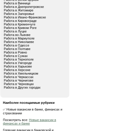
Работа в Виннице
Работа в Днепропетровске
Работа в Житомире
Работа в Запорожье
Работа в Ивано-Франковске
Работа в Кировограде
Работа в Кременчуге
Работа в Кривом Роге
Работа в Луцке
Работа во Львове
Работа в Мариуполе
Работа в Николаеве
Работа в Одессе
Работа в Полтаве
Работа в Ровно
Работа в Сумах
Работа в Тернополе
Работа в Ужгороде
Работа в Харькове
Работа в Херсоне
Работа в Хмельницком
Работа в Черкассах
Работа в Чернигове
Работа в Черновцах
Работа в Других городах
Наиболее посещаемые рубрики
✅ Новые вакансии в банке, финансах и
страховании
Посмотреть все:
Новые вакансии в
финансах и банке
Горящие вакансии в банковской и