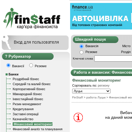
Швидкий пошу
Вакансія
Місто
Резюме
Розділ
Рубрикатор
Ключові слова
Вакансії
Резюме
Работа и вакансии: Финансо
Банки
Роздрібний бізнес
Финансовый мониторинг
Середній та малий бізнес
Сортировать по:
региону
Корпоративний бізнес
Міжнародний бізнес
FinStaff
> работа Луцьк
>
Финансовый мо
Інвестиційний бізнес
Ризик-менеджмент
Кредитування
Вибачт
Заставні операції
на даний мом
Казначейство
Фінансовий моніторинг
Фінансовий аналіз та планування