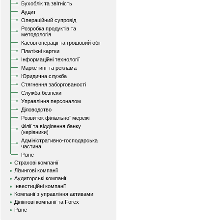
Бухоблік та звітність
Аудит
Операційний супровід
Розробка продуктів та
методологія
Касові операції та грошовий обіг
Платіжні картки
Інформаційні технології
Маркетинг та реклама
Юридична служба
Стягнення заборгованості
Служба безпеки
Управління персоналом
Діловодство
Розвиток філіальної мережі
Філії та відділення банку
(керівники)
Адміністративно-господарська
частина
Різне
Страхові компанії
Лізингові компанії
Аудиторські компанії
Інвестиційні компанії
Компанії з управління активами
Ділінгові компанії та Forex
Різне