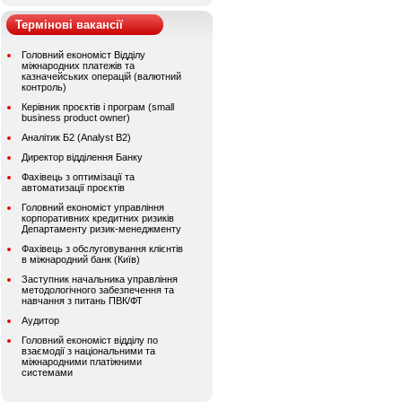
Термінові вакансії
Головний економіст Відділу
міжнародних платежів та
казначейських операцій (валютний
контроль)
Керівник проєктів і програм (small
business product owner)
Аналітик Б2 (Analyst B2)
Директор відділення Банку
Фахівець з оптимізації та
автоматизації проєктів
Головний економіст управління
корпоративних кредитних ризиків
Департаменту ризик-менеджменту
Фахівець з обслуговування клієнтів
в міжнародний банк (Київ)
Заступник начальника управління
методологічного забезпечення та
навчання з питань ПВК/ФТ
Аудитор
Головний економіст відділу по
взаємодії з національними та
міжнародними платіжними
системами