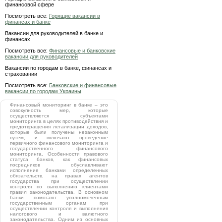
финансовой сфере
Посмотреть все:
Горящие вакансии в
финансах и банке
Вакансии для руководителей в банке и
финансах
Посмотреть все:
Финансовые и банковские
вакансии для руководителей
Вакансии по городам в банке, финансах и
страховании
Посмотреть все:
Банковские и финансовые
вакансии по городам Украины
Финансовый мониторинг в банке – это
совокупность мер, которые
осуществляются субъектами
мониторинга в целях противодействия и
предотвращения легализации доходов,
которые были получены незаконным
путем, и включают проведение
первичного финансового мониторинга и
государственного финансового
мониторинга. Особенности правового
статуса банков, как финансовых
посредников обуславливают
исполнение банками определенных
обязательств, на правах агентов
государства при осуществлении
контроля по выполнению клиентами
правил законодательства. В основном
банки помогают уполномоченным
государственным органам при
осуществлении контроля и выполнения
налогового и валютного
законодательства. Одним из основных