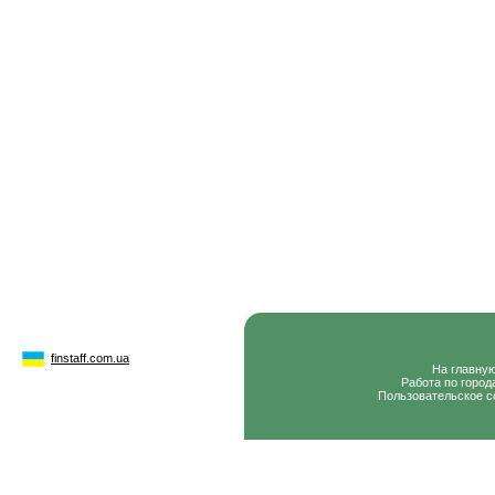
finstaff.com.ua
На главну
Работа по город
Пользовательское с