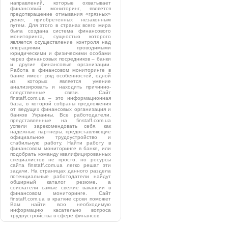
направлений, которые охватывает
финансовый мониторинг, является
предотвращение отмывания «грязных»
денег, приобретенных незаконным
путем. Для этого в странах всего мира
была создана система финансового
мониторинга, сущностью которого
является осуществление контроля над
операциями, проводимыми
юридическими и физическими особами
через финансовых посредников – банки
и другие финансовые организации.
Работа в финансовом мониторинге в
банке имеет ряд особенностей, одной
из которых является умение
анализировать и находить причинно-
следственные связи. Сайт
finstaff.com.ua – это информационная
база, в которой собраны предложения
от ведущих финансовых организация и
банков Украины. Все работодатели,
представленные на finstaff.com.ua
успели зарекомендовать себя, как
надежные партнеры, предоставляющие
официальное трудоустройство и
стабильную работу. Найти работу в
финансовом мониторинге в банке, или
подобрать команду квалифицированных
специалистов не просто, но ресурсы
сайта finstaff.com.ua легко решат эти
задачи. На страницах данного раздела
потенциальные работодатели найдут
обширный каталог резюме, а
соискатели самые свежие вакансии в
финансовом мониторинге. Сайт
finstaff.com.ua в краткие сроки поможет
Вам найти всю необходимую
информацию касательно вопроса
трудоустройства в сфере финансов.