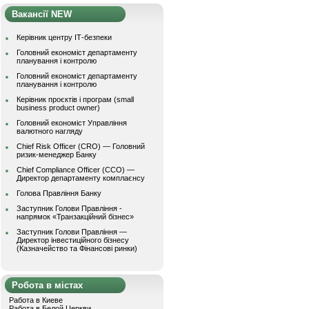
Вакансії NEW
Керівник центру ІТ-безпеки
Головний економіст департаменту
планування і контролю
Головний економіст департаменту
планування і контролю
Керівник проєктів і програм (small
business product owner)
Головний економіст Управління
валютного нагляду
Chief Risk Officer (CRO) — Головний
ризик-менеджер Банку
Chief Compliance Officer (CCO) —
Директор департаменту комплаєнсу
Голова Правління Банку
Заступник Голови Правління -
напрямок «Транзакційний бізнес»
Заступник Голови Правління —
Директор інвестиційного бізнесу
(Казначейство та Фінансові ринки)
Робота в містах
Работа в Киеве
Работа в Белой Церкви