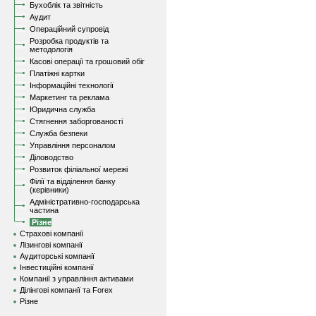
Бухоблік та звітність
Аудит
Операційний супровід
Розробка продуктів та
методологія
Касові операції та грошовий обіг
Платіжні картки
Інформаційні технології
Маркетинг та реклама
Юридична служба
Стягнення заборгованості
Служба безпеки
Управління персоналом
Діловодство
Розвиток філіальної мережі
Філії та відділення банку
(керівники)
Адміністративно-господарська
частина
Різне
Страхові компанії
Лізингові компанії
Аудиторські компанії
Інвестиційні компанії
Компанії з управління активами
Ділінгові компанії та Forex
Різне