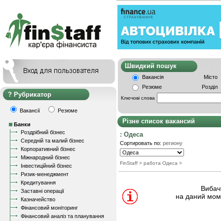
Швидкий пошу
Вакансія
Місто
Резюме
Розділ
Рубрикатор
Ключові слова
Вакансії
Резюме
Різне список вакансий
Банки
Роздрібний бізнес
: Одеса
Середній та малий бізнес
Сортировать по:
региону
Корпоративний бізнес
Міжнародний бізнес
FinStaff
> работа Одеса
>
Інвестиційний бізнес
Ризик-менеджмент
Кредитування
Вибачт
Заставні операції
на даний моме
Казначейство
Фінансовий моніторинг
Фінансовий аналіз та планування