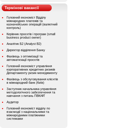
Термінові вакансії
Головний економіст Відділу
міжнародних платежів та
казначейських операцій (валютний
контроль)
Керівник проєктів і програм (small
business product owner)
Аналітик Б2 (Analyst B2)
Директор відділення Банку
Фахівець з оптимізації та
автоматизації проєктів
Головний економіст управління
корпоративних кредитних ризиків
Департаменту ризик-менеджменту
Фахівець з обслуговування клієнтів
в міжнародний банк (Київ)
Заступник начальника управління
методологічного забезпечення та
навчання з питань ПВК/ФТ
Аудитор
Головний економіст відділу по
взаємодії з національними та
міжнародними платіжними
системами