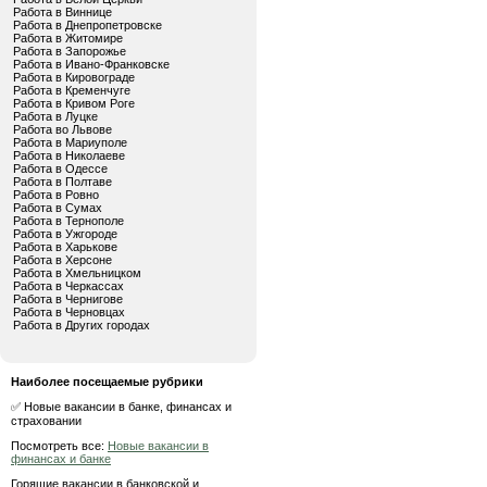
Работа в Виннице
Работа в Днепропетровске
Работа в Житомире
Работа в Запорожье
Работа в Ивано-Франковске
Работа в Кировограде
Работа в Кременчуге
Работа в Кривом Роге
Работа в Луцке
Работа во Львове
Работа в Мариуполе
Работа в Николаеве
Работа в Одессе
Работа в Полтаве
Работа в Ровно
Работа в Сумах
Работа в Тернополе
Работа в Ужгороде
Работа в Харькове
Работа в Херсоне
Работа в Хмельницком
Работа в Черкассах
Работа в Чернигове
Работа в Черновцах
Работа в Других городах
Наиболее посещаемые рубрики
✅ Новые вакансии в банке, финансах и
страховании
Посмотреть все:
Новые вакансии в
финансах и банке
Горящие вакансии в банковской и