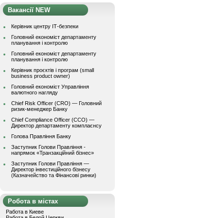
Вакансії NEW
Керівник центру ІТ-безпеки
Головний економіст департаменту
планування і контролю
Головний економіст департаменту
планування і контролю
Керівник проєктів і програм (small
business product owner)
Головний економіст Управління
валютного нагляду
Chief Risk Officer (CRO) — Головний
ризик-менеджер Банку
Chief Compliance Officer (CCO) —
Директор департаменту комплаєнсу
Голова Правління Банку
Заступник Голови Правління -
напрямок «Транзакційний бізнес»
Заступник Голови Правління —
Директор інвестиційного бізнесу
(Казначейство та Фінансові ринки)
Робота в містах
Работа в Киеве
Работа в Белой Церкви