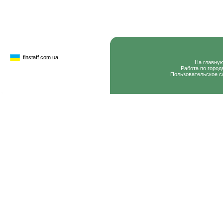
finstaff.com.ua
На главну
Работа по город
Пользовательское с