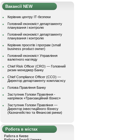
Вакансії NEW
Керівник центру ІТ-безпеки
Головний економіст департаменту
планування і контролю
Головний економіст департаменту
планування і контролю
Керівник проєктів і програм (small
business product owner)
Головний економіст Управління
валютного нагляду
Chief Risk Officer (CRO) — Головний
ризик-менеджер Банку
Chief Compliance Officer (CCO) —
Директор департаменту комплаєнсу
Голова Правління Банку
Заступник Голови Правління -
напрямок «Транзакційний бізнес»
Заступник Голови Правління —
Директор інвестиційного бізнесу
(Казначейство та Фінансові ринки)
Робота в містах
Работа в Киеве
Работа в Белой Церкви