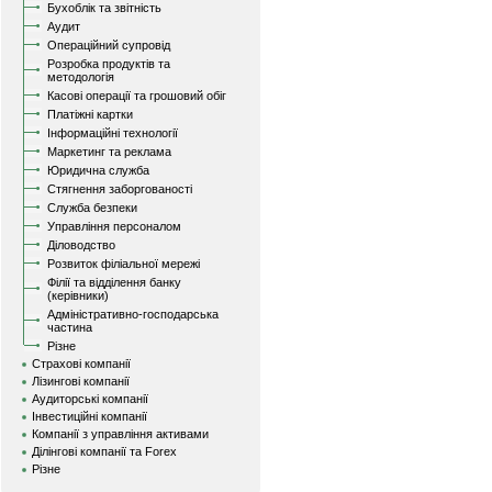
Бухоблік та звітність
Аудит
Операційний супровід
Розробка продуктів та
методологія
Касові операції та грошовий обіг
Платіжні картки
Інформаційні технології
Маркетинг та реклама
Юридична служба
Стягнення заборгованості
Служба безпеки
Управління персоналом
Діловодство
Розвиток філіальної мережі
Філії та відділення банку
(керівники)
Адміністративно-господарська
частина
Різне
Страхові компанії
Лізингові компанії
Аудиторські компанії
Інвестиційні компанії
Компанії з управління активами
Ділінгові компанії та Forex
Різне