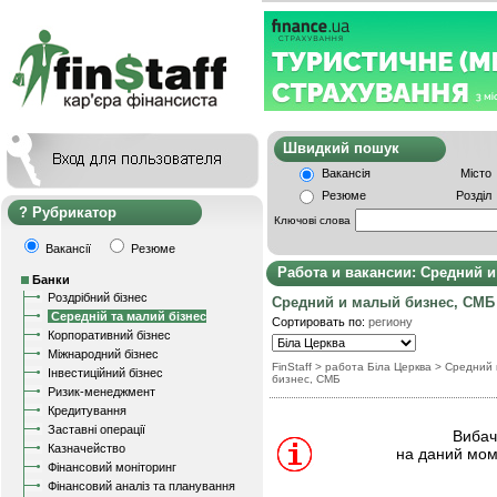
Швидкий пошу
Вакансія
Місто
Резюме
Розділ
Рубрикатор
Ключові слова
Вакансії
Резюме
Работа и вакансии: Средний 
Банки
Роздрібний бізнес
Средний и малый бизнес, СМБ
Середній та малий бізнес
Сортировать по:
региону
Корпоративний бізнес
Міжнародний бізнес
FinStaff
> работа Біла Церква
>
Средний 
Інвестиційний бізнес
бизнес, СМБ
Ризик-менеджмент
Кредитування
Заставні операції
Вибачт
Казначейство
на даний мом
Фінансовий моніторинг
Фінансовий аналіз та планування