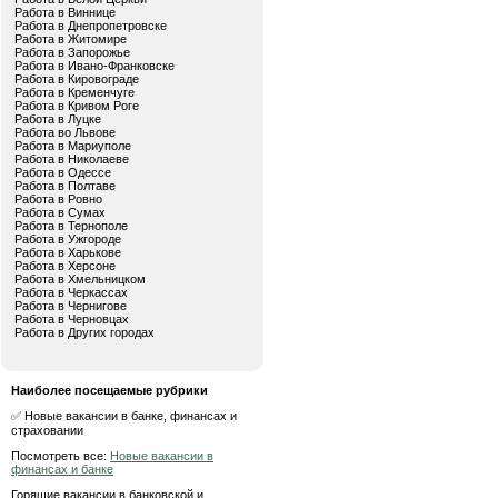
Работа в Виннице
Работа в Днепропетровске
Работа в Житомире
Работа в Запорожье
Работа в Ивано-Франковске
Работа в Кировограде
Работа в Кременчуге
Работа в Кривом Роге
Работа в Луцке
Работа во Львове
Работа в Мариуполе
Работа в Николаеве
Работа в Одессе
Работа в Полтаве
Работа в Ровно
Работа в Сумах
Работа в Тернополе
Работа в Ужгороде
Работа в Харькове
Работа в Херсоне
Работа в Хмельницком
Работа в Черкассах
Работа в Чернигове
Работа в Черновцах
Работа в Других городах
Наиболее посещаемые рубрики
✅ Новые вакансии в банке, финансах и
страховании
Посмотреть все:
Новые вакансии в
финансах и банке
Горящие вакансии в банковской и