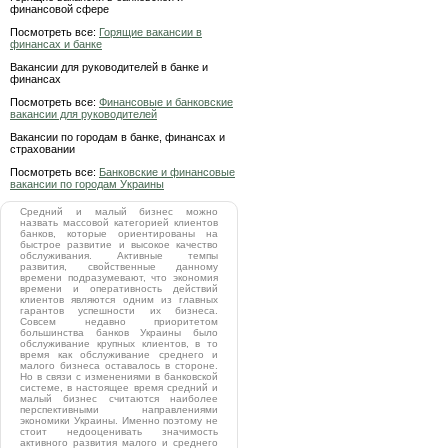
финансовой сфере
Посмотреть все:
Горящие вакансии в
финансах и банке
Вакансии для руководителей в банке и
финансах
Посмотреть все:
Финансовые и банковские
вакансии для руководителей
Вакансии по городам в банке, финансах и
страховании
Посмотреть все:
Банковские и финансовые
вакансии по городам Украины
Средний и малый бизнес можно
назвать массовой категорией клиентов
банков, которые ориентированы на
быстрое развитие и высокое качество
обслуживания. Активные темпы
развития, свойственные данному
времени подразумевают, что экономия
времени и оперативность действий
клиентов являются одним из главных
гарантов успешности их бизнеса.
Совсем недавно приоритетом
большинства банков Украины было
обслуживание крупных клиентов, в то
время как обслуживание среднего и
малого бизнеса оставалось в стороне.
Но в связи с изменениями в банковской
системе, в настоящее время средний и
малый бизнес считаются наиболее
перспективными направлениями
экономики Украины. Именно поэтому не
стоит недооценивать значимость
активного развития малого и среднего