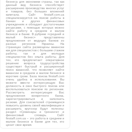
бизнеса для экономики страны, так как
данный вид бизнеса способствует
расширению производства многих услуг
и товаров, без больших вложений
капитала. Сайт finstaff.com.ua
специализируется на поиске работы в
банках и других финансовых
учреждениях и обладает достаточными
ресурсами, с помощью которых можно
найти работу в среднем и малом
бизнесе в банке. В рубрике «средний и
малый бизнес» представлены
предложения от ведущих банков из
разных регионов Украины. На
страницах сайта размещены вакансии
как для специалистов с большим стажем
работы, так и для молодых
специалистов без опыта работы. Для
тех, кто предпочитает оперативное
решение вопроса трудоустройства
существует быстрый и расширенный
поиск вакансий, что позволяет найти
вакансии в среднем и малом бизнесе в
короткие сроки. База поиска finstaff.com
очень удобна в использовании. Вы
можете ввести интересующую Вас
должность в окно быстрого поиска или
воспользоваться поиском по регионам.
Рассмотреть интересующие Вас
предложения конкретного банка,
зарегистрироваться и заполнить
резюме. Для соискателей стремящихся
повысить уровень своей квалификации и
расширить кругозор будут полезны:
раздел «Семинары и тренинги» и
финансовый словарь. Сайт
finstaff.com.ua – это работа в среднем и
малом бизнесе в банке для тех, кто
ценит свое время.