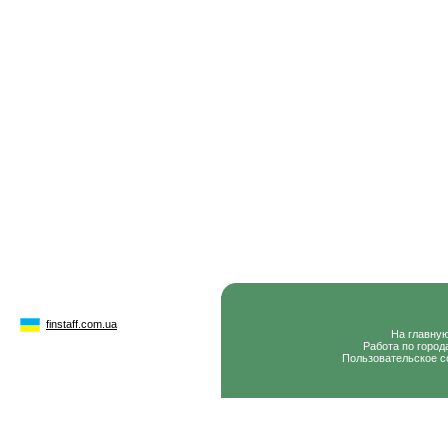
finstaff.com.ua
На главну
Работа по город
Пользовательское с