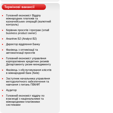
Термінові вакансії
Головний економіст Відділу
міжнародних платежів та
казначейських операцій (валютний
контроль)
Керівник проєктів і програм (small
business product owner)
Аналітик Б2 (Analyst B2)
Директор відділення Банку
Фахівець з оптимізації та
автоматизації проєктів
Головний економіст управління
корпоративних кредитних ризиків
Департаменту ризик-менеджменту
Фахівець з обслуговування клієнтів
в міжнародний банк (Київ)
Заступник начальника управління
методологічного забезпечення та
навчання з питань ПВК/ФТ
Аудитор
Головний економіст відділу по
взаємодії з національними та
міжнародними платіжними
системами