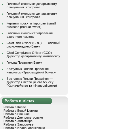
Головний економіст департаменту
планування і контролю
Головний економіст департаменту
планування і контролю
Керівник проєктів і програм (small
business product owner)
Головний економіст Управління
валютного нагляду
Chief Risk Officer (CRO) — Головний
ризик-менеджер Банку
Chief Compliance Officer (CCO) —
Директор департаменту комплаєнсу
Голова Правління Банку
Заступник Голови Правління -
напрямок «Транзакційний бізнес»
Заступник Голови Правління —
Директор інвестиційного бізнесу
(Казначейство та Фінансові ринки)
Робота в містах
Работа в Киеве
Работа в Белой Церкви
Работа в Виннице
Работа в Днепропетровске
Работа в Житомире
Работа в Запорожье
Работа в Ивано-Франковске