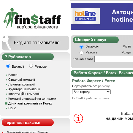
Швидкий пошу
Вакансія
Місто
Резюме
Розділ
Рубрикатор
Ключові слова
Вакансії
Резюме
Работа Форекс / Forex, Вакан
Банки
Страхові компанії
Работа Форекс / Forex
Лізингові компанії
Сортировать по:
региону
Аудиторські компанії
Інвестиційні компанії
FinStaff
> работа Горлівка
Компанії з управління активами
Ділінгові компанії та Forex
Різне
Вибачт
на даний моме
Термінові вакансії
Головний економіст Відділу