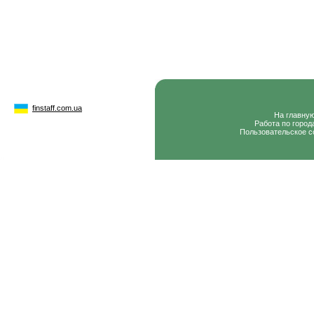
finstaff.com.ua
На главну
Работа по город
Пользовательское с