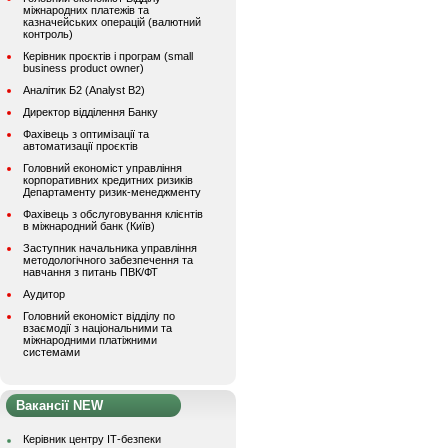
міжнародних платежів та
казначейських операцій (валютний
контроль)
Керівник проєктів і програм (small
business product owner)
Аналітик Б2 (Analyst B2)
Директор відділення Банку
Фахівець з оптимізації та
автоматизації проєктів
Головний економіст управління
корпоративних кредитних ризиків
Департаменту ризик-менеджменту
Фахівець з обслуговування клієнтів
в міжнародний банк (Київ)
Заступник начальника управління
методологічного забезпечення та
навчання з питань ПВК/ФТ
Аудитор
Головний економіст відділу по
взаємодії з національними та
міжнародними платіжними
системами
Вакансії NEW
Керівник центру ІТ-безпеки