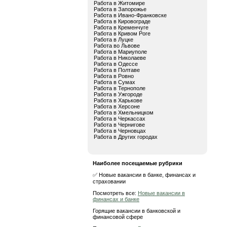
Работа в Житомире
Работа в Запорожье
Работа в Ивано-Франковске
Работа в Кировограде
Работа в Кременчуге
Работа в Кривом Роге
Работа в Луцке
Работа во Львове
Работа в Мариуполе
Работа в Николаеве
Работа в Одессе
Работа в Полтаве
Работа в Ровно
Работа в Сумах
Работа в Тернополе
Работа в Ужгороде
Работа в Харькове
Работа в Херсоне
Работа в Хмельницком
Работа в Черкассах
Работа в Чернигове
Работа в Черновцах
Работа в Других городах
Наиболее посещаемые рубрики
✅ Новые вакансии в банке, финансах и
страховании
Посмотреть все:
Новые вакансии в
финансах и банке
Горящие вакансии в банковской и
финансовой сфере