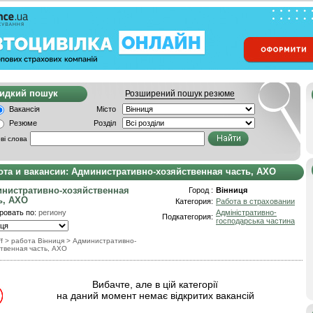
видкий пошук
Розширений пошук резюме
Вакансія
Місто
Резюме
Розділ
ві слова
ота и вакансии: Административно-хозяйственная часть, АХО
нистративно-хозяйственная
Город :
Вінниця
ь, АХО
Категория:
Работа в страховании
ровать по:
региону
Адміністративно-
Подкатегория:
господарська частина
f
> работа Вінниця
>
Административно-
твенная часть, АХО
Вибачте, але в цій категорії
на даний момент немає відкритих вакансій