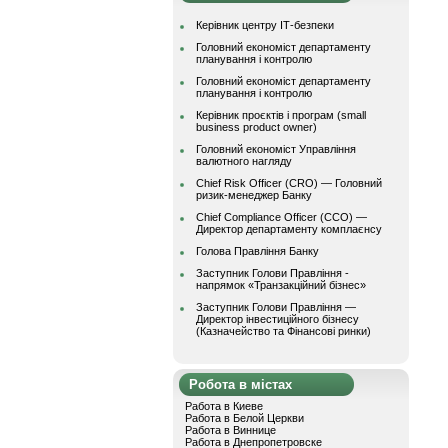
Керівник центру ІТ-безпеки
Головний економіст департаменту
планування і контролю
Головний економіст департаменту
планування і контролю
Керівник проєктів і програм (small
business product owner)
Головний економіст Управління
валютного нагляду
Chief Risk Officer (CRO) — Головний
ризик-менеджер Банку
Chief Compliance Officer (CCO) —
Директор департаменту комплаєнсу
Голова Правління Банку
Заступник Голови Правління -
напрямок «Транзакційний бізнес»
Заступник Голови Правління —
Директор інвестиційного бізнесу
(Казначейство та Фінансові ринки)
Робота в містах
Работа в Киеве
Работа в Белой Церкви
Работа в Виннице
Работа в Днепропетровске