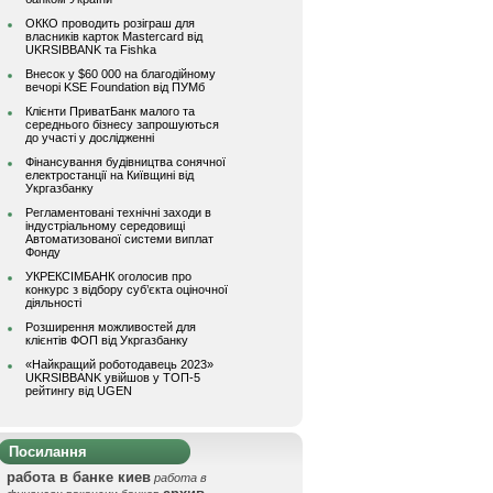
ОККО проводить розіграш для
власників карток Mastercard від
UKRSIBBANK та Fishka
Внесок у $60 000 на благодійному
вечорі KSE Foundation від ПУМб
Клієнти ПриватБанк малого та
середнього бізнесу запрошуються
до участі у дослідженні
Фінансування будівництва сонячної
електростанції на Київщині від
Укргазбанку
Регламентовані технічні заходи в
індустріальному середовищі
Автоматизованої системи виплат
Фонду
УКРЕКСІМБАНК оголосив про
конкурс з відбору суб’єкта оціночної
діяльності
Розширення можливостей для
клієнтів ФОП від Укргазбанку
«Найкращий роботодавець 2023»
UKRSIBBANK увійшов у ТОП-5
рейтингу від UGEN
Посилання
работа в банке киев
работа в