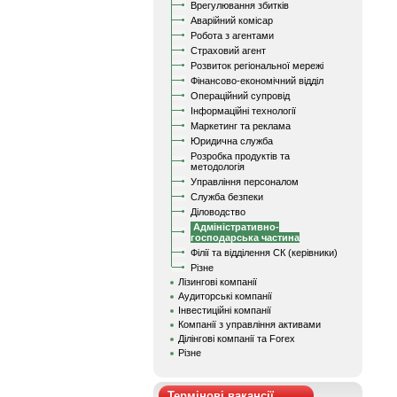
Врегулювання збитків
Аварійний комісар
Робота з агентами
Страховий агент
Розвиток регіональної мережі
Фінансово-економічний відділ
Операційний супровід
Інформаційні технології
Маркетинг та реклама
Юридична служба
Розробка продуктів та
методологія
Управління персоналом
Служба безпеки
Діловодство
Адміністративно-
господарська частина
Філії та відділення СК (керівники)
Різне
Лізингові компанії
Аудиторські компанії
Інвестиційні компанії
Компанії з управління активами
Ділінгові компанії та Forex
Різне
Термінові вакансії