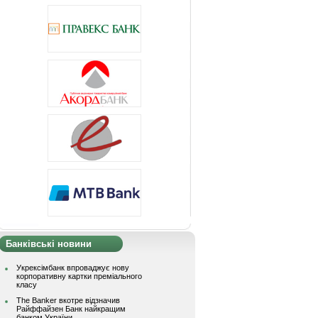
Банківські новини
Укрексімбанк впроваджує нову
корпоративну картки преміального
класу
The Banker вкотре відзначив
Райффайзен Банк найкращим
банком України