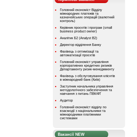
Головний економіст Відділу
міжнародних платежів та
казначейських операцій (валютний
контроль)
Керівник проєктів і програм (small
business product owner)
Аналітик Б2 (Analyst B2)
Директор відділення Банку
Фахівець з оптимізації та
автоматизації проєктів
Головний економіст управління
корпоративних кредитних ризиків
Департаменту ризик-менеджменту
Фахівець з обслуговування клієнтів
в міжнародний банк (Київ)
Заступник начальника управління
методологічного забезпечення та
навчання з питань ПВК/ФТ
Аудитор
Головний економіст відділу по
взаємодії з національними та
міжнародними платіжними
системами
Вакансії NEW