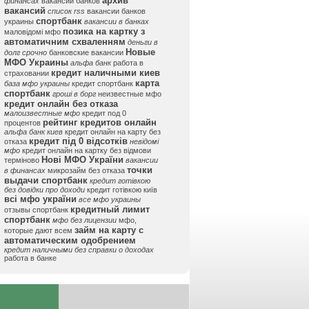
архив
финансах
вакансии банков
вакансий
список rss
вакансии банков
спортбанк
украины
вакансии в банках
позика на картку з
маловідомі мфо
автоматичним схваленням
деньги в
Новые
долг срочно
банковские вакансии
МФО Украины
альфа банк
работа в
кредит наличными киев
страховании
карта
база мфо украины
кредит спортбанк
спортбанк
гроші в борг
неизвестные мфо
кредит онлайн без отказа
малоизвестные мфо
кредит под 0
рейтинг кредитов онлайн
процентов
альфа банк киев
кредит онлайн на карту без
кредит під 0 відсотків
отказа
невідомі
мфо
кредит онлайн на картку без відмови
Нові МФО України
терміново
вакансии
точки
в финансах
микрозайм без отказа
выдачи спортбанк
кредит готівкою
без довідки про доходи
кредит готівкою київ
всі мфо україни
все мфо украины
кредитный лимит
отзывы спортбанк
спортбанк
мфо без лицензии
мфо,
займ на карту с
которые дают всем
автоматическим одобрением
кредит наличными без справки о доходах
работа в банке