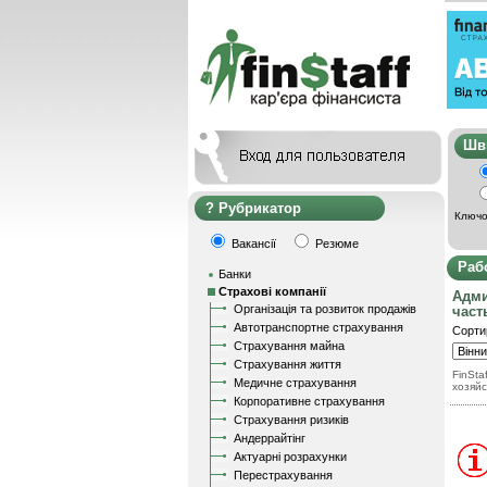
Ш
Рубрикатор
Ключо
Вакансії
Резюме
Раб
Банки
Страхові компанії
Адми
Організація та розвиток продажів
част
Автотранспортне страхування
Сорти
Страхування майна
Страхування життя
FinStaf
Медичне страхування
хозяйс
Корпоративне страхування
Страхування ризиків
Андеррайтінг
Актуарні розрахунки
Перестрахування