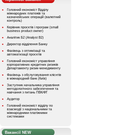
Головний економіст Відділу
міжнародних платежів та
казначейських операцій (валютний
контроль)
Керівник проєктів і програм (small
business product owner)
Аналітик Б2 (Analyst B2)
Директор відділення Банку
Фахівець з оптимізації та
автоматизації проєктів
Головний економіст управління
корпоративних кредитних ризиків
Департаменту ризик-менеджменту
Фахівець з обслуговування клієнтів
в міжнародний банк (Київ)
Заступник начальника управління
методологічного забезпечення та
навчання з питань ПВК/ФТ
Аудитор
Головний економіст відділу по
взаємодії з національними та
міжнародними платіжними
системами
Вакансії NEW