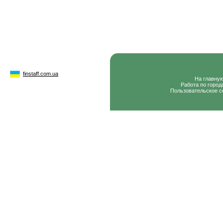
finstaff.com.ua
На главну
Работа по город
Пользовательское с