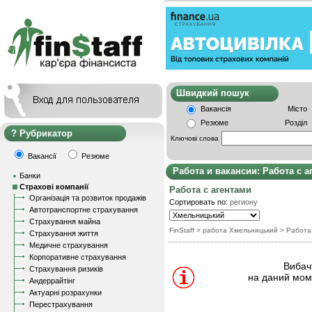
Швидкий пошу
Вакансія
Місто
Резюме
Розділ
Рубрикатор
Ключові слова
Вакансії
Резюме
Работа и вакансии: Работа с а
Банки
Страхові компанії
Работа с агентами
Організація та розвиток продажів
Сортировать по:
региону
Автотранспортне страхування
Страхування майна
FinStaff
> работа Хмельницький
>
Работа
Страхування життя
Медичне страхування
Корпоративне страхування
Вибачт
Страхування ризиків
на даний моме
Андеррайтінг
Актуарні розрахунки
Перестрахування