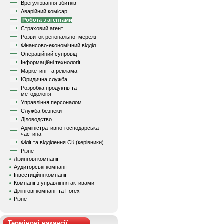
Врегулювання збитків
Аварійний комісар
Робота з агентами
Страховий агент
Розвиток регіональної мережі
Фінансово-економічний відділ
Операційний супровід
Інформаційні технології
Маркетинг та реклама
Юридична служба
Розробка продуктів та
методологія
Управління персоналом
Служба безпеки
Діловодство
Адміністративно-господарська
частина
Філії та відділення СК (керівники)
Різне
Лізингові компанії
Аудиторські компанії
Інвестиційні компанії
Компанії з управління активами
Ділінгові компанії та Forex
Різне
Термінові вакансії