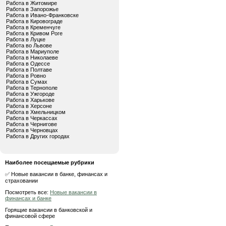
Работа в Житомире
Работа в Запорожье
Работа в Ивано-Франковске
Работа в Кировограде
Работа в Кременчуге
Работа в Кривом Роге
Работа в Луцке
Работа во Львове
Работа в Мариуполе
Работа в Николаеве
Работа в Одессе
Работа в Полтаве
Работа в Ровно
Работа в Сумах
Работа в Тернополе
Работа в Ужгороде
Работа в Харькове
Работа в Херсоне
Работа в Хмельницком
Работа в Черкассах
Работа в Чернигове
Работа в Черновцах
Работа в Других городах
Наиболее посещаемые рубрики
✅ Новые вакансии в банке, финансах и
страховании
Посмотреть все:
Новые вакансии в
финансах и банке
Горящие вакансии в банковской и
финансовой сфере