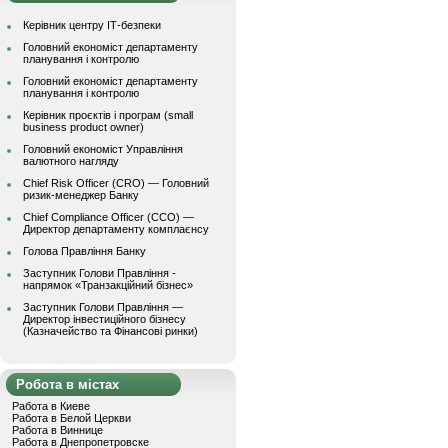
Керівник центру ІТ-безпеки
Головний економіст департаменту
планування і контролю
Головний економіст департаменту
планування і контролю
Керівник проєктів і програм (small
business product owner)
Головний економіст Управління
валютного нагляду
Chief Risk Officer (CRO) — Головний
ризик-менеджер Банку
Chief Compliance Officer (CCO) —
Директор департаменту комплаєнсу
Голова Правління Банку
Заступник Голови Правління -
напрямок «Транзакційний бізнес»
Заступник Голови Правління —
Директор інвестиційного бізнесу
(Казначейство та Фінансові ринки)
Робота в містах
Работа в Киеве
Работа в Белой Церкви
Работа в Виннице
Работа в Днепропетровске