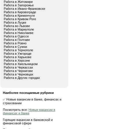
Работа в Житомире
Работа в Запорожье
Работа в Ивано-Франковске
Работа в Кировограде
Работа в Кременчуге
Работа в Кривом Роге
Работа в Луцке
Работа во Львове
Работа в Мариуполе
Работа в Николаеве
Работа в Одессе
Работа в Полтаве
Работа в Ровно
Работа в Сумах
Работа в Тернополе
Работа в Ужгороде
Работа в Харькове
Работа в Херсоне
Работа в Хмельницком
Работа в Черкассах
Работа в Чернигове
Работа в Черновцах
Работа в Других городах
Наиболее посещаемые рубрики
✅ Новые вакансии в банке, финансах и
страховании
Посмотреть все:
Новые вакансии в
финансах и банке
Горящие вакансии в банковской и
финансовой сфере