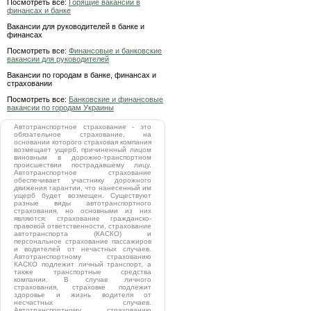
Посмотреть все:
Горящие вакансии в
финансах и банке
Вакансии для руководителей в банке и
финансах
Посмотреть все:
Финансовые и банковские
вакансии для руководителей
Вакансии по городам в банке, финансах и
страховании
Посмотреть все:
Банковские и финансовые
вакансии по городам Украины
Автотранспортное страхование - это
обязательное страхование, на
основании которого страховая компания
возмещает ущерб, причиненный лицом
виновным в дорожно-транспортном
происшествии пострадавшему лицу.
Автотранспортное страхование
обеспечивает участнику дорожного
движения гарантии, что нанесенный им
ущерб будет возмещен. Существуют
разные виды автотранспортного
страхования, но основными из них
являются: страхование гражданско-
правовой ответственности, страхование
автотранспорта (КАСКО) и
персональное страхование пассажиров
и водителей от нечастных случаев.
Автотранспортному страхованию
КАСКО подлежит личный транспорт, а
также транспортные средства
компании. В случае личного
страхования, страховке подлежит
здоровье и жизнь водителя от
несчастных случаев.
Автотранспортному страхованию