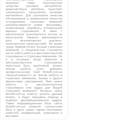
подлежат такие транспортные
средства: грузовые автомобили,
микроавтобусы, автобусы, транспорт
специального назначения, легковые
автомобили. Для улучшения качества
обслуживания и привлечения клиентов
сотрудниками страховых компаний
разрабатываются новые программы,
позволяющие подобрать оптимальный
вариант страхования. В связи с
увеличением транспортного потока на
магистралях Украины увеличивается
риск возникновения дорожно-
транспортных происшествий. На рынке
труда появляется все больше страховых
компаний, и специалистам становится
легче найти работу в автотранспортном
страховании в страховых компаниях. Но
и в ситуации, когда вакансии в
автотранспортном страховании
перестали быть проблемой, вопрос
поиска работы стоит доверять
профессионалам. Сайт finstaff.com.ua
специализируется на поиске работы в
страховых компаниях, банках и других
финансовых учреждениях. Вам нужна
работа в автотранспортном
страховании или кадры для Вашей
страховой компании? Ресурсы сайта
finstaff.com.ua помогут решить данный
вопрос, и будут оказывать помощь в
подборе квалифицированных кадров.
Также информационная база сайта
finstaff.com.ua позволят соискателям
быть в курсе самых свежих банковских
новостей, конференций, семинаров и
выставок.