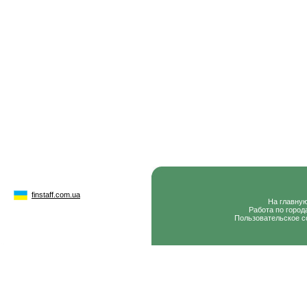
finstaff.com.ua
На главну
Работа по город
Пользовательское с