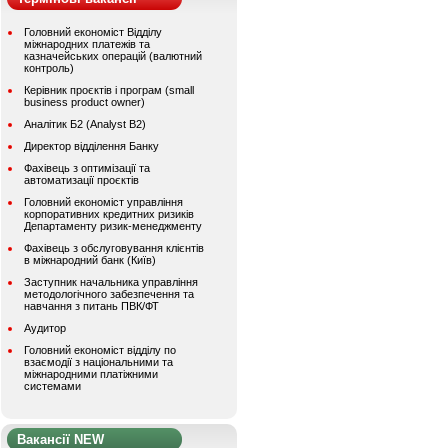
Головний економіст Відділу
міжнародних платежів та
казначейських операцій (валютний
контроль)
Керівник проєктів і програм (small
business product owner)
Аналітик Б2 (Analyst B2)
Директор відділення Банку
Фахівець з оптимізації та
автоматизації проєктів
Головний економіст управління
корпоративних кредитних ризиків
Департаменту ризик-менеджменту
Фахівець з обслуговування клієнтів
в міжнародний банк (Київ)
Заступник начальника управління
методологічного забезпечення та
навчання з питань ПВК/ФТ
Аудитор
Головний економіст відділу по
взаємодії з національними та
міжнародними платіжними
системами
Вакансії NEW