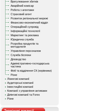
Врегулювання збитків
Аварійний комісар
Робота з агентами
Страховий агент
Розвиток регіональної мережі
Фінансово-економічний відділ
Операційний супровід
Інформаційні технології
Маркетинг та реклама
Юридична служба
Розробка продуктів та
методологія
Управління персоналом
Служба безпеки
Діловодство
Адміністративно-господарська
частина
Філії та відділення СК (керівники)
Різне
Лізингові компанії
Аудиторські компанії
Інвестиційні компанії
Компанії з управління активами
Ділінгові компанії та Forex
Різне
Термінові вакансії