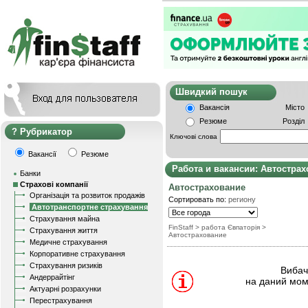
Швидкий пошу
Вакансія
Місто
Резюме
Розділ
Рубрикатор
Ключові слова
Вакансії
Резюме
Работа и вакансии: Автостра
Банки
Страхові компанії
Автострахование
Організація та розвиток продажів
Сортировать по:
региону
Автотранспортне страхування
Страхування майна
FinStaff
> работа Євпаторія
>
Страхування життя
Автострахование
Медичне страхування
Корпоративне страхування
Страхування ризиків
Вибачт
Андеррайтінг
на даний мом
Актуарні розрахунки
Перестрахування