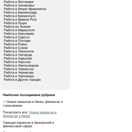
Работа в Житомире
Работа в Запорожье
Работа в Ивано-Франковске
Работа в Кировограде
Работа в Кременчуге
Работа в Кривом Роге
Работа в Луцке
Работа во Львове
Работа в Мариуполе
Работа в Николаеве
Работа в Одессе
Работа в Полтаве
Работа в Ровно
Работа в Сумах
Работа в Тернополе
Работа в Ужгороде
Работа в Харькове
Работа в Херсоне
Работа в Хмельницком
Работа в Черкассах
Работа в Чернигове
Работа в Черновцах
Работа в Других городах
Наиболее посещаемые рубрики
✅ Новые вакансии в банке, финансах и
страховании
Посмотреть все:
Новые вакансии в
финансах и банке
Горящие вакансии в банковской и
финансовой сфере