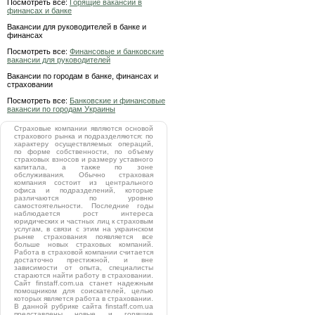
Посмотреть все:
Горящие вакансии в
финансах и банке
Вакансии для руководителей в банке и
финансах
Посмотреть все:
Финансовые и банковские
вакансии для руководителей
Вакансии по городам в банке, финансах и
страховании
Посмотреть все:
Банковские и финансовые
вакансии по городам Украины
Страховые компании являются основой
страхового рынка и подразделяются: по
характеру осуществляемых операций,
по форме собственности, по объему
страховых взносов и размеру уставного
капитала, а также по зоне
обслуживания. Обычно страховая
компания состоит из центрального
офиса и подразделений, которые
различаются по уровню
самостоятельности. Последние годы
наблюдается рост интереса
юридических и частных лиц к страховым
услугам, в связи с этим на украинском
рынке страхования появляется все
больше новых страховых компаний.
Работа в страховой компании считается
достаточно престижной, и вне
зависимости от опыта, специалисты
стараются найти работу в страховании.
Сайт finstaff.com.ua станет надежным
помощником для соискателей, целью
которых является работа в страховании.
В данной рубрике сайта finstaff.com.ua
представлены новые и горящие