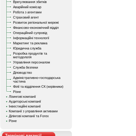
Врегулювання збитків
Аварійний комісар
Робота з агентами
Страховий агент
Розвиток регіональної мережі
Фінансово-економічний відділ
Операційний супровід
Інформаційні технології
Маркетинг та реклама
Юридична служба
Розробка продуктів та
методологія
Управління персоналом
Служба безпеки
Діловодство
Адміністративно-господарська
частина
Філії та відділення СК (керівники)
Різне
Лізингові компанії
Аудиторські компанії
Інвестиційні компанії
Компанії з управління активами
Ділінгові компанії та Forex
Різне
Термінові вакансії