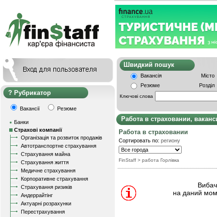
Швидкий пошу
Вакансія
Місто
Резюме
Розділ
Рубрикатор
Ключові слова
Вакансії
Резюме
Работа в страховании, вакан
Банки
Страхові компанії
Работа в страховании
Організація та розвиток продажів
Сортировать по:
региону
Автотранспортне страхування
Страхування майна
FinStaff
> работа Горлівка
Страхування життя
Медичне страхування
Корпоративне страхування
Вибачт
Страхування ризиків
на даний мом
Андеррайтінг
Актуарні розрахунки
Перестрахування