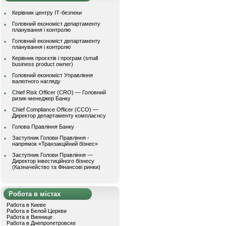
Керівник центру ІТ-безпеки
Головний економіст департаменту
планування і контролю
Головний економіст департаменту
планування і контролю
Керівник проєктів і програм (small
business product owner)
Головний економіст Управління
валютного нагляду
Chief Risk Officer (CRO) — Головний
ризик-менеджер Банку
Chief Compliance Officer (CCO) —
Директор департаменту комплаєнсу
Голова Правління Банку
Заступник Голови Правління -
напрямок «Транзакційний бізнес»
Заступник Голови Правління —
Директор інвестиційного бізнесу
(Казначейство та Фінансові ринки)
Робота в містах
Работа в Киеве
Работа в Белой Церкви
Работа в Виннице
Работа в Днепропетровске