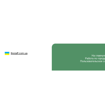
finstaff.com.ua
На главну
Работа по город
Пользовательское с