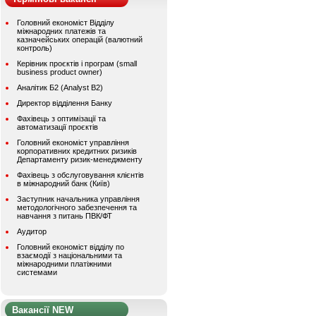
Головний економіст Відділу
міжнародних платежів та
казначейських операцій (валютний
контроль)
Керівник проєктів і програм (small
business product owner)
Аналітик Б2 (Analyst B2)
Директор відділення Банку
Фахівець з оптимізації та
автоматизації проєктів
Головний економіст управління
корпоративних кредитних ризиків
Департаменту ризик-менеджменту
Фахівець з обслуговування клієнтів
в міжнародний банк (Київ)
Заступник начальника управління
методологічного забезпечення та
навчання з питань ПВК/ФТ
Аудитор
Головний економіст відділу по
взаємодії з національними та
міжнародними платіжними
системами
Вакансії NEW