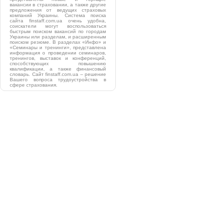
вакансии в страховании, а также другие
предложения от ведущих страховых
компаний Украины. Система поиска
сайта finstaff.com.ua очень удобна,
соискатели могут воспользоваться
быстрым поиском вакансий по городам
Украины или разделам, и расширенным
поиском резюме. В разделах «Инфо» и
«Семинары и тренинги», представлена
информация о проведении семинаров,
тренингов, выставок и конференций,
способствующих повышению
квалификации, а также финансовый
словарь. Сайт finstaff.com.ua – решение
Вашего вопроса трудоустройства в
сфере страхования.