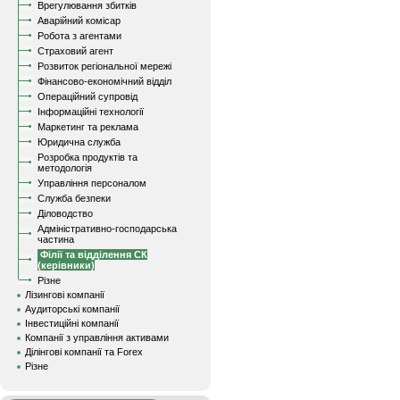
Врегулювання збитків
Аварійний комісар
Робота з агентами
Страховий агент
Розвиток регіональної мережі
Фінансово-економічний відділ
Операційний супровід
Інформаційні технології
Маркетинг та реклама
Юридична служба
Розробка продуктів та
методологія
Управління персоналом
Служба безпеки
Діловодство
Адміністративно-господарська
частина
Філії та відділення СК
(керівники)
Різне
Лізингові компанії
Аудиторські компанії
Інвестиційні компанії
Компанії з управління активами
Ділінгові компанії та Forex
Різне