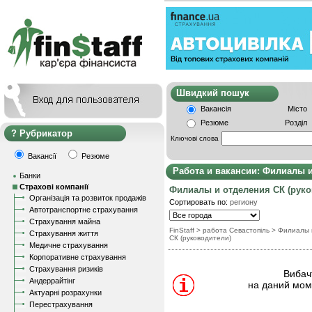
Швидкий пошу
Вакансія
Місто
Резюме
Розділ
Рубрикатор
Ключові слова
Вакансії
Резюме
Работа и вакансии: Филиалы и
Банки
Страхові компанії
Филиалы и отделения СК (руко
Організація та розвиток продажів
Сортировать по:
региону
Автотранспортне страхування
Страхування майна
FinStaff
> работа Севастопіль
>
Филиалы 
Страхування життя
СК (руководители)
Медичне страхування
Корпоративне страхування
Страхування ризиків
Вибачт
Андеррайтінг
на даний моме
Актуарні розрахунки
Перестрахування