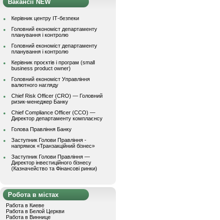
Вакансії NEW
Керівник центру ІТ-безпеки
Головний економіст департаменту
планування і контролю
Головний економіст департаменту
планування і контролю
Керівник проєктів і програм (small
business product owner)
Головний економіст Управління
валютного нагляду
Chief Risk Officer (CRO) — Головний
ризик-менеджер Банку
Chief Compliance Officer (CCO) —
Директор департаменту комплаєнсу
Голова Правління Банку
Заступник Голови Правління -
напрямок «Транзакційний бізнес»
Заступник Голови Правління —
Директор інвестиційного бізнесу
(Казначейство та Фінансові ринки)
Робота в містах
Работа в Киеве
Работа в Белой Церкви
Работа в Виннице