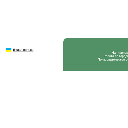
finstaff.com.ua
На главну
Работа по город
Пользовательское с