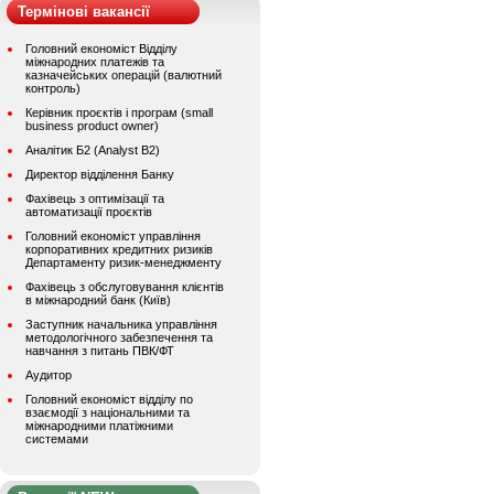
Термінові вакансії
Головний економіст Відділу
міжнародних платежів та
казначейських операцій (валютний
контроль)
Керівник проєктів і програм (small
business product owner)
Аналітик Б2 (Analyst B2)
Директор відділення Банку
Фахівець з оптимізації та
автоматизації проєктів
Головний економіст управління
корпоративних кредитних ризиків
Департаменту ризик-менеджменту
Фахівець з обслуговування клієнтів
в міжнародний банк (Київ)
Заступник начальника управління
методологічного забезпечення та
навчання з питань ПВК/ФТ
Аудитор
Головний економіст відділу по
взаємодії з національними та
міжнародними платіжними
системами