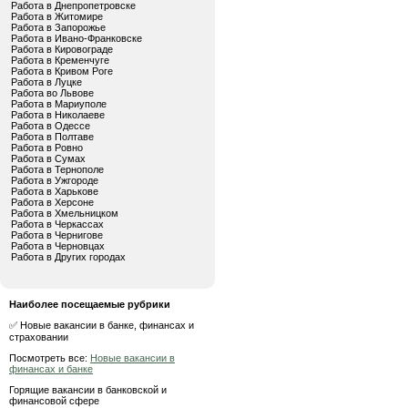
Работа в Днепропетровске
Работа в Житомире
Работа в Запорожье
Работа в Ивано-Франковске
Работа в Кировограде
Работа в Кременчуге
Работа в Кривом Роге
Работа в Луцке
Работа во Львове
Работа в Мариуполе
Работа в Николаеве
Работа в Одессе
Работа в Полтаве
Работа в Ровно
Работа в Сумах
Работа в Тернополе
Работа в Ужгороде
Работа в Харькове
Работа в Херсоне
Работа в Хмельницком
Работа в Черкассах
Работа в Чернигове
Работа в Черновцах
Работа в Других городах
Наиболее посещаемые рубрики
✅ Новые вакансии в банке, финансах и
страховании
Посмотреть все:
Новые вакансии в
финансах и банке
Горящие вакансии в банковской и
финансовой сфере