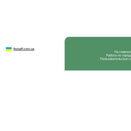
finstaff.com.ua
На главну
Работа по город
Пользовательское с