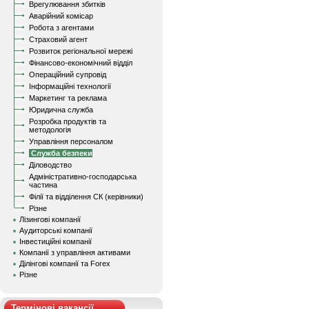
Врегулювання збитків
Аварійний комісар
Робота з агентами
Страховий агент
Розвиток регіональної мережі
Фінансово-економічний відділ
Операційний супровід
Інформаційні технології
Маркетинг та реклама
Юридична служба
Розробка продуктів та
методологія
Управління персоналом
Служба безпеки
Діловодство
Адміністративно-господарська
частина
Філії та відділення СК (керівники)
Різне
Лізингові компанії
Аудиторські компанії
Інвестиційні компанії
Компанії з управління активами
Ділінгові компанії та Forex
Різне
Термінові вакансії