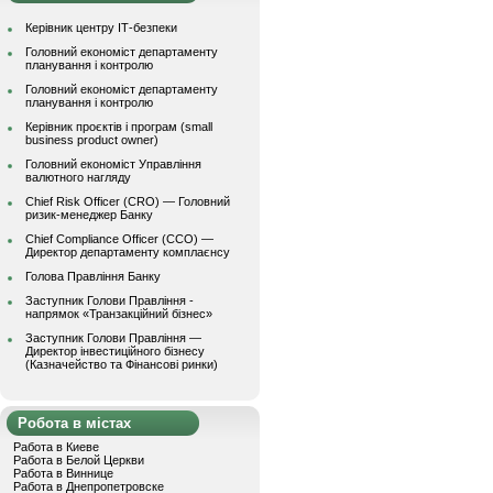
Керівник центру ІТ-безпеки
Головний економіст департаменту
планування і контролю
Головний економіст департаменту
планування і контролю
Керівник проєктів і програм (small
business product owner)
Головний економіст Управління
валютного нагляду
Chief Risk Officer (CRO) — Головний
ризик-менеджер Банку
Chief Compliance Officer (CCO) —
Директор департаменту комплаєнсу
Голова Правління Банку
Заступник Голови Правління -
напрямок «Транзакційний бізнес»
Заступник Голови Правління —
Директор інвестиційного бізнесу
(Казначейство та Фінансові ринки)
Робота в містах
Работа в Киеве
Работа в Белой Церкви
Работа в Виннице
Работа в Днепропетровске