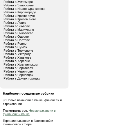
Работа в Житомире
Работа в Запорожье
Работа в Ивано-Франковске
Работа в Кировограде
Работа в Кременчуге
Работа в Кривом Роге
Работа в Луцке
Работа во Львове
Работа в Мариуполе
Работа в Николаеве
Работа в Одессе
Работа в Полтаве
Работа в Ровно
Работа в Сумах
Работа в Тернополе
Работа в Ужгороде
Работа в Харькове
Работа в Херсоне
Работа в Хмельницком
Работа в Черкассах
Работа в Чернигове
Работа в Черновцах
Работа в Других городах
Наиболее посещаемые рубрики
✅ Новые вакансии в банке, финансах и
страховании
Посмотреть все:
Новые вакансии в
финансах и банке
Горящие вакансии в банковской и
финансовой сфере