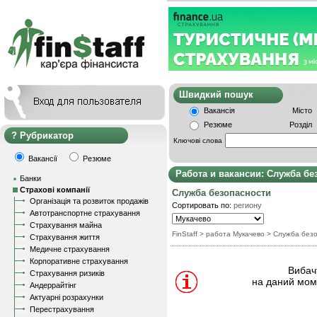
Швидкий пошу
Вакансія
Місто
Резюме
Розділ
Рубрикатор
Ключові слова
Вакансії
Резюме
Работа и вакансии: Служба бе
Банки
Страхові компанії
Служба безопасности
Організація та розвиток продажів
Сортировать по:
региону
Автотранспортне страхування
Страхування майна
FinStaff
> работа Мукачево
>
Служба безо
Страхування життя
Медичне страхування
Корпоративне страхування
Вибачт
Страхування ризиків
на даний моме
Андеррайтінг
Актуарні розрахунки
Перестрахування