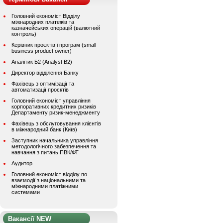
Головний економіст Відділу
міжнародних платежів та
казначейських операцій (валютний
контроль)
Керівник проєктів і програм (small
business product owner)
Аналітик Б2 (Analyst B2)
Директор відділення Банку
Фахівець з оптимізації та
автоматизації проєктів
Головний економіст управління
корпоративних кредитних ризиків
Департаменту ризик-менеджменту
Фахівець з обслуговування клієнтів
в міжнародний банк (Київ)
Заступник начальника управління
методологічного забезпечення та
навчання з питань ПВК/ФТ
Аудитор
Головний економіст відділу по
взаємодії з національними та
міжнародними платіжними
системами
Вакансії NEW