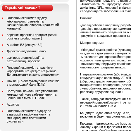
прибутковості продукту та рівня р
-Аналітика та P&L продукту: Моні
Термінові вакансії
дохідність, NPL, конверсії в діджи
середовища та забезпечення фіна
Головний економіст Відділу
Вимоги:
міжнародних платежів та
казначейських операцій (валютний
-досвід роботи в напрямку розроб
контроль)
-досвід в проєктному менеджмент
-вміння визначати завдання за їх 
Керівник проєктів і програм (small
-розуміння кредитних процесів та 
business product owner)
Ми пропонуємо:
Аналітик Б2 (Analyst B2)
-гібридний графік роботи (дистанці
Директор відділення Банку
-медичне страхування з покриття
-можливості для професійного рос
Фахівець з оптимізації та
-корпоративні уроки англійської м
автоматизації проєктів
-психологічну підтримку працівник
-партнерські програми знижок.
Головний економіст управління
корпоративних кредитних ризиків
Направляючи резюме (або інші до
Департаменту ризик-менеджменту
кандидат надає свою згоду АТ «П
Фахівець з обслуговування клієнтів
(збір, реєстрація, накопичення, з
в міжнародний банк (Київ)
використання і поширення (розпов
знеособлення, знищення персона
Заступник начальника управління
реалізації трудових відносин.
методологічного забезпечення та
навчання з питань ПВК/ФТ
Також, кандидат погоджується з т
передані/поширені/розкриті третім
Аудитор
є Інтеза Санпаоло С.п.А.
Головний економіст відділу по
Кандидат надає свою згоду на те,
взаємодії з національними та
включені в Базу персональних д
міжнародними платіжними
системами
Кандидат підтверджує, що йому зро
Закону України «Про захист персо
також мета обробки його персонал