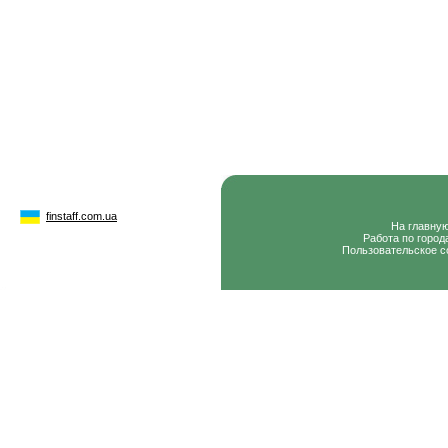
finstaff.com.ua
На главну
Работа по город
Пользовательское с