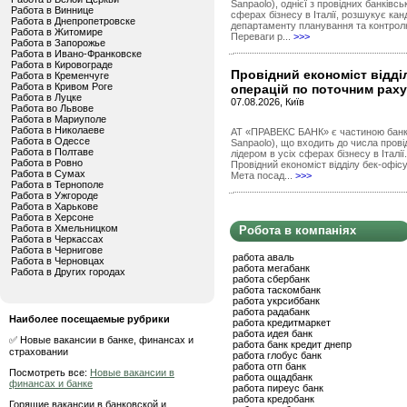
Sanpaolo), однієї з провідних банківсь
Работа в Виннице
сферах бізнесу в Італії, розшукує ка
Работа в Днепропетровске
департаменту планування та контрол
Работа в Житомире
Переваги р...
>>>
Работа в Запорожье
Работа в Ивано-Франковске
Работа в Кировограде
Провідний економіст відді
Работа в Кременчуге
Работа в Кривом Роге
операцій по поточним раху
Работа в Луцке
07.08.2026, Київ
Работа во Львове
Работа в Мариуполе
Работа в Николаеве
АТ «ПРАВЕКС БАНК» є частиною банків
Работа в Одессе
Sanpaolo), що входить до числа прові
Работа в Полтаве
лідером в усіх сферах бізнесу в Італ
Работа в Ровно
Провідний економіст відділу бек-офісу
Работа в Сумах
Мета посад...
>>>
Работа в Тернополе
Работа в Ужгороде
Работа в Харькове
Работа в Херсоне
Работа в Хмельницком
Робота в компаніях
Работа в Черкассах
Работа в Чернигове
работа аваль
Работа в Черновцах
работа мегабанк
Работа в Других городах
работа сбербанк
работа таскомбанк
работа укрсиббанк
работа радабанк
Наиболее посещаемые рубрики
работа кредитмаркет
работа идея банк
✅ Новые вакансии в банке, финансах и
работа банк кредит днепр
страховании
работа глобус банк
работа отп банк
Посмотреть все:
Новые вакансии в
работа ощадбанк
финансах и банке
работа пиреус банк
работа кредобанк
Горящие вакансии в банковской и