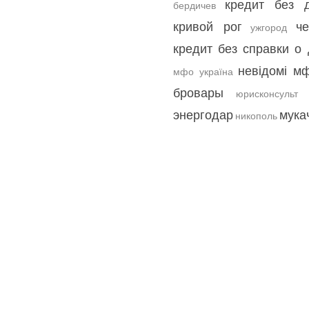
кредит без 
бердичев
кривой рог
ч
ужгород
кредит без справки о
невідомі м
мфо україна
бровары
юрисконсульт
энергодар
мука
никополь