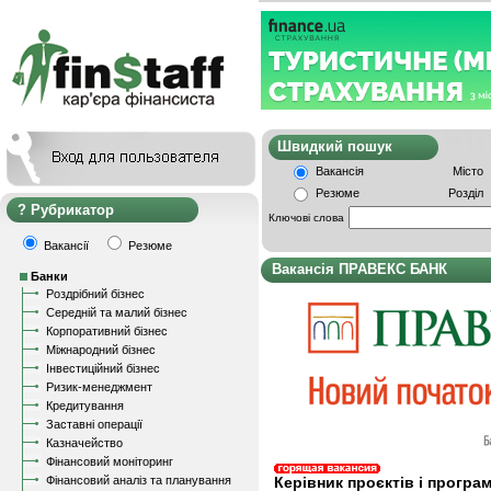
Швидкий пошу
Вакансія
Місто
Резюме
Розділ
Рубрикатор
Ключові слова
Вакансії
Резюме
Вакансія ПРАВЕКС БАНК
Банки
Роздрібний бізнес
Середній та малий бізнес
Корпоративний бізнес
Міжнародний бізнес
Інвестиційний бізнес
Ризик-менеджмент
Кредитування
Заставні операції
Казначейство
Фінансовий моніторинг
Фінансовий аналіз та планування
Керівник проєктів і програм