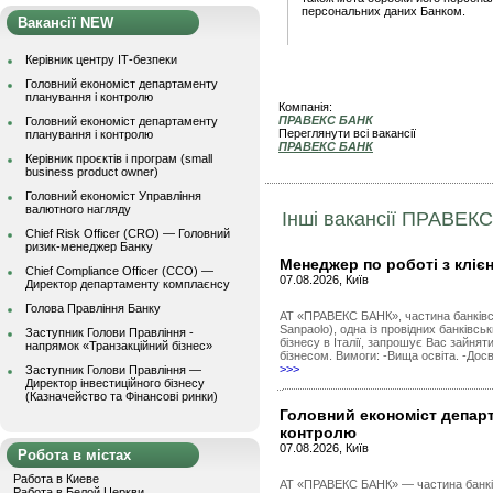
персональних даних Банком.
Вакансії NEW
Керівник центру ІТ-безпеки
Головний економіст департаменту
планування і контролю
Компанія:
ПРАВЕКС БАНК
Головний економіст департаменту
Переглянути всі вакансії
планування і контролю
ПРАВЕКС БАНК
Керівник проєктів і програм (small
business product owner)
Головний економіст Управління
валютного нагляду
Інші вакансії ПРАВЕК
Chief Risk Officer (CRO) — Головний
ризик-менеджер Банку
Менеджер по роботі з кліє
Chief Compliance Officer (CCO) —
07.08.2026, Київ
Директор департаменту комплаєнсу
Голова Правління Банку
АТ «ПРАВЕКС БАНК», частина банківсь
Sanpaolo), одна із провідних банківсь
Заступник Голови Правління -
бізнесу в Італії, запрошує Вас зайня
напрямок «Транзакційний бізнес»
бізнесом. Вимоги: -Вища освіта. -Досві
>>>
Заступник Голови Правління —
Директор інвестиційного бізнесу
(Казначейство та Фінансові ринки)
Головний економіст департ
контролю
07.08.2026, Київ
Робота в містах
Работа в Киеве
АТ «ПРАВЕКС БАНК» — частина банків
Работа в Белой Церкви