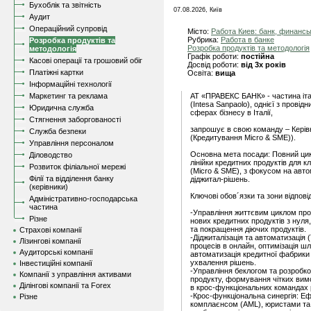
Бухоблік та звітність
07.08.2026, Київ
Аудит
Операційний супровід
Місто:
Работа Киев: банк, финанс
Рубрика:
Работа в банке
Розробка продуктів та
Розробка продуктів та методологія
методологія
Графік роботи:
постійна
Касові операції та грошовий обіг
Досвід роботи:
від 3х років
Платіжні картки
Освіта:
вища
Інформаційні технології
Маркетинг та реклама
АТ «ПРАВЕКС БАНК» - частина італ
(Intesa Sanpaolo), однієї з провід
Юридична служба
сферах бізнесу в Італії,
Стягнення заборгованості
запрошує в свою команду – Керівн
Служба безпеки
(Кредитування Micro & SME)).
Управління персоналом
Основна мета посади: Повний цик
Діловодство
лінійки кредитних продуктів для кл
Розвиток філіальної мережі
(Micro & SME), з фокусом на авто
Філії та відділення банку
діджитал-рішень.
(керівники)
Ключові обов´язки та зони відпові
Адміністративно-господарська
частина
-Управління життєвим циклом прод
Різне
нових кредитних продуктів з нуля,
та покращення діючих продуктів.
Страхові компанії
-Діджиталізація та автоматизація
Лізингові компанії
процесів в онлайн, оптимізація шл
Аудиторські компанії
автоматизація кредитної фабрик
ухвалення рішень.
Інвестиційні компанії
-Управління беклогом та розробко
Компанії з управління активами
продукту, формування чітких вимог
Ділінгові компанії та Forex
в крос-функціональних командах 
-Крос-функціональна синергія: Е
Різне
комплаєнсом (AML), юристами та