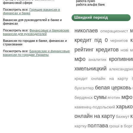
работа пумб
финансовой сфере
работа альфа банк
Посмотреть все:
Горящие вакансии в
финансах и банке
Швидкий перехід
Вакансии для руководителей в банке и
финансах
николаев
Посмотреть все:
Финансовые и банковские
операционист
вакансии для руководителей
кредит під 0
чернигов
Вакансии по городам в банке, финансах и
страховании
рейтинг кредитов
нові 
Посмотреть все:
Банковские и финансовые
вакансии по городам Украины
мфо
кропивни
аналитик
хмельницкий
александри
кредит онлайн на карту б
белая церковь
бухгалтер
сумы
мфо 
бердянск
яготин
харько
каменец-подольский
онлайн на карту
к
бахмут
полтава
картку
гроші в бор