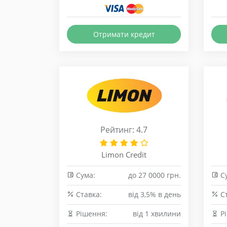
Отримати кредит
Рейтинг: 4.7
Limon Credit
Сума:
до 27 0000 грн.
Су
Cтавка:
від 3,5% в день
Cт
Рішення:
від 1 хвилини
Рі