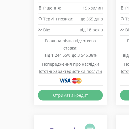
Рішення:
15 хвилин
Рі
Термін позики:
до 365 днів
Те
Вік:
від 18 років
Ві
Реальна річна відсоткова
ставка:
від 1 244,55% до 3 546,38%
від
Попередження про наслідки
По
Істотні характеристики послуги
Іст
Отримати кредит