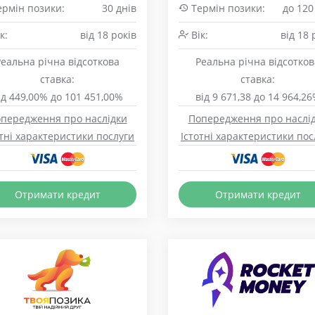
рмін позики:
30 днів
Термін позики:
до 120
к:
від 18 років
Вік:
від 18 
Реальна річна відсоткова
Реальна річна відсотков
ставка:
ставка:
ід 449,00% до 101 451,00%
від 9 671,38 до 14 964,2
передження про наслідки
Попередження про наслі
отні характеристики послуги
Істотні характеристики пос
Отримати кредит
Отримати кредит