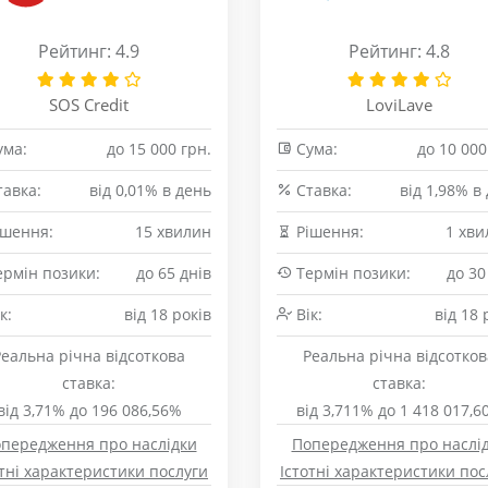
Рейтинг: 4.9
Рейтинг: 4.8
SOS Credit
LoviLave
ма:
до 15 000 грн.
Сума:
до 10 000
авка:
від 0,01% в день
Cтавка:
від 1,98% в
шення:
15 хвилин
Рішення:
1 хви
рмін позики:
до 65 днів
Термін позики:
до 30
к:
від 18 років
Вік:
від 18 
Реальна річна відсоткова
Реальна річна відсотков
ставка:
ставка:
від 3,71% до 196 086,56%
від 3,711% до 1 418 017,6
передження про наслідки
Попередження про наслі
отні характеристики послуги
Істотні характеристики пос