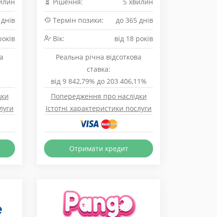
илин
Рішення:
5 хвилин
 днів
Термін позики:
до 365 днів
років
Вік:
від 18 років
а
Реальна річна відсоткова
ставка:
від 9 842,79% до 203 406,11%
дки
Попередження про наслідки
луги
Істотні характеристики послуги
Отримати кредит