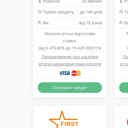
Рішення:
20 хвилин
Рі
Термін кредиту:
до 140 днів
Те
Вік:
від 18 років
Ві
Реальна річна відсоткова
ставка:
від 6 470,00% до 19 428 038,91%
Попередження про наслідки
По
Істотні характеристики послуги
Іст
Отримати кредит