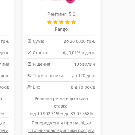
Рейтинг: 5.0
Pango
 грн.
Сума:
до 20 0000 грн.
 день
Cтавка:
від 0,01% в день
лина
Рішення:
10 хвилин
 днів
Термін позики:
до 120 днів
років
Вік:
від 18 років
а
Реальна річна відсоткова
ставка:
0%
від 10 902,31%% до 33 079,58%
дки
Попередження про наслідки
луги
Істотні характеристики послуги