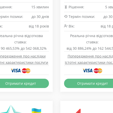
шення:
15 хвилин
Рішення:
5 хв
рмін позики:
до 30 днів
Термін позики:
до 30
к:
від 18 років
Вік:
від 18 
Реальна річна відсоткова
Реальна річна відсотков
ставка:
ставка:
 90 465,53% до 542 068,32%
від 30 886,24% до 162 544
передження про наслідки
Попередження про наслі
отні характеристики послуги
Істотні характеристики пос
Отримати кредит
Отримати кредит