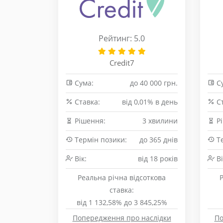
Рейтинг: 5.0
Credit7
Сума:
до 40 000 грн.
Су
Cтавка:
від 0,01% в день
Cт
Рішення:
3 хвилини
Рі
Термін позики:
до 365 днів
Те
Вік:
від 18 років
Ві
Реальна річна відсоткова
ставка:
від 1 132,58% до 3 845,25%
Попередження про наслідки
По