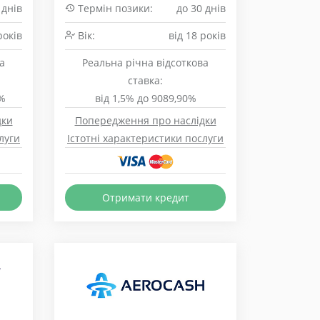
 днів
Термін позики:
до 30 днів
років
Вік:
від 18 років
а
Реальна річна відсоткова
ставка:
6%
від 1,5% до 9089,90%
дки
Попередження про наслідки
луги
Істотні характеристики послуги
Отримати кредит