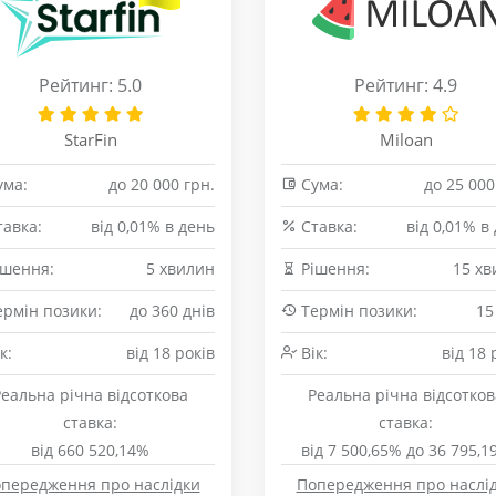
Рейтинг: 5.0
Рейтинг: 4.9
StarFin
Miloan
ма:
до 20 000 грн.
Сума:
до 25 000
авка:
від 0,01% в день
Cтавка:
від 0,01% в
шення:
5 хвилин
Рішення:
15 хв
рмін позики:
до 360 днів
Термін позики:
15
к:
від 18 років
Вік:
від 18 
Реальна річна відсоткова
Реальна річна відсотков
ставка:
ставка:
від 660 520,14%
від 7 500,65% до 36 795,1
передження про наслідки
Попередження про наслі