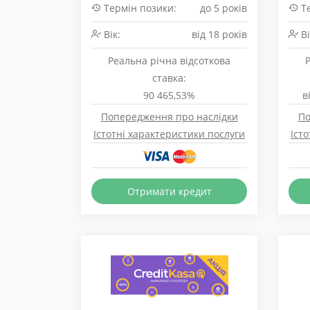
Термін позики:
до 5 років
Те
Вік:
від 18 років
Ві
Реальна річна відсоткова
ставка:
90 465,53%
в
Попередження про наслідки
По
Істотні характеристики послуги
Іст
Отримати кредит