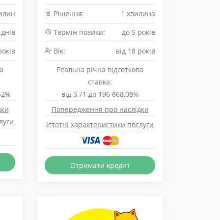
илин
Рішення:
1 хвилина
 днів
Термін позики:
до 5 років
років
Вік:
від 18 років
а
Реальна річна відсоткова
ставка:
,52%
від 3,71 до 196 868,08%
дки
Попередження про наслідки
луги
Істотні характеристики послуги
Отримати кредит