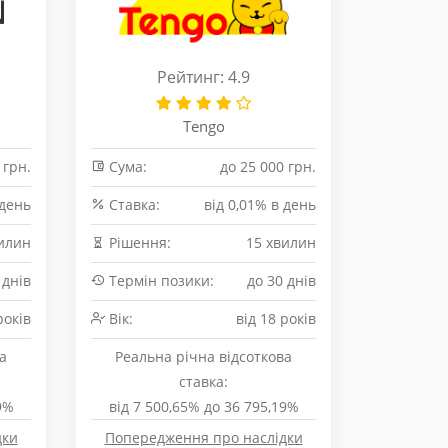
Рейтинг: 4.9
Tengo
 грн.
Сума:
до 25 000 грн.
 день
Cтавка:
від 0,01% в день
илин
Рішення:
15 хвилин
 днів
Термін позики:
до 30 днів
років
Вік:
від 18 років
а
Реальна річна відсоткова
ставка:
9%
від 7 500,65% до 36 795,19%
дки
Попередження про наслідки