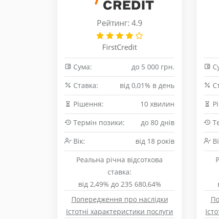
Рейтинг: 4.9
FirstCredit
Сума:
до 5 000 грн.
Су
Cтавка:
від 0,01% в день
Cт
Рішення:
10 хвилин
Рі
Термін позики:
до 80 днів
Те
Вік:
від 18 років
Ві
Реальна річна відсоткова
ставка:
від 2,49% до 235 680,64%
Попередження про наслідки
По
Істотні характеристики послуги
Іст