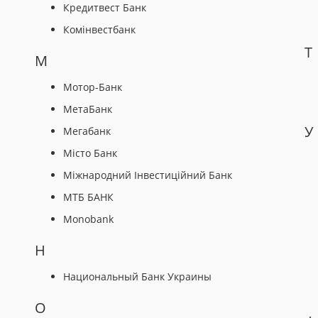
Кредитвест Банк
Комінвестбанк
Т
М
Мотор-Банк
МетаБанк
У
Мегабанк
Місто Банк
Міжнародний Інвестиційний Банк
МТБ БАНК
Monobank
Н
Национальный Банк Украины
О