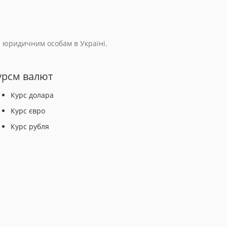
а юридичним особам в Україні.
урсм валют
Курс долара
Курс євро
Курс рубля