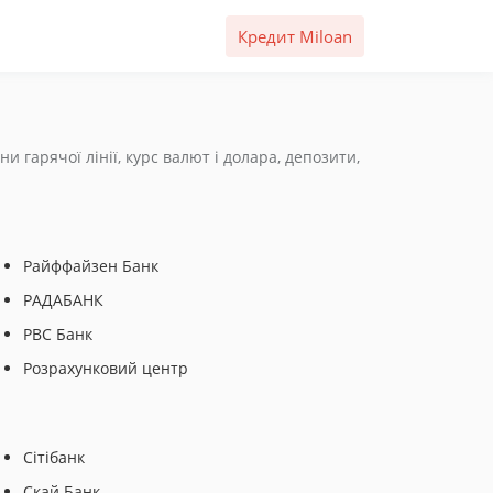
Кредит Miloan
 гарячої лінії, курс валют і долара, депозити,
Райффайзен Банк
РАДАБАНК
РВС Банк
Розрахунковий центр
Сітібанк
Скай Банк