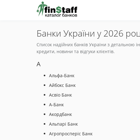
Банки України у 2026 роц
Список надійних банків України з детальною інф
кредити, новини та відгуки клієнтів.
А
Альфа-Банк
Айбокс Банк
Асвіо Банк
А-Банк
Акордбанк
Альпарі Банк
Агропросперіс Банк