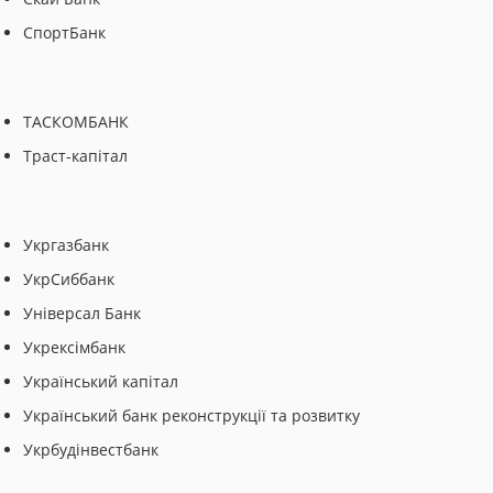
СпортБанк
ТАСКОМБАНК
Траст-капітал
Укргазбанк
УкрСиббанк
Універсал Банк
Укрексімбанк
Український капітал
Український банк реконструкції та розвитку
Укрбудінвестбанк