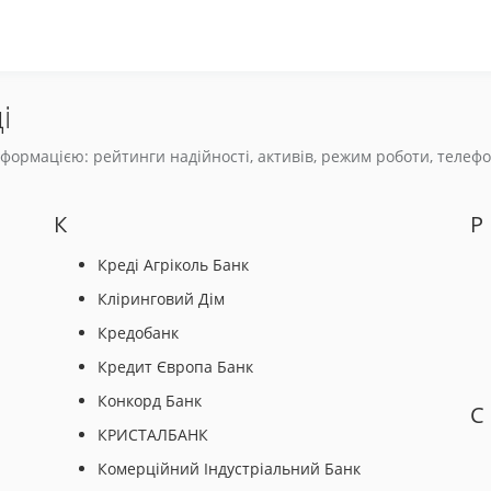
і
ормацією: рейтинги надійності, активів, режим роботи, телефони
К
Р
Креді Агріколь Банк
Кліринговий Дім
Кредобанк
Кредит Європа Банк
Конкорд Банк
С
КРИСТАЛБАНК
Комерційний Індустріальний Банк