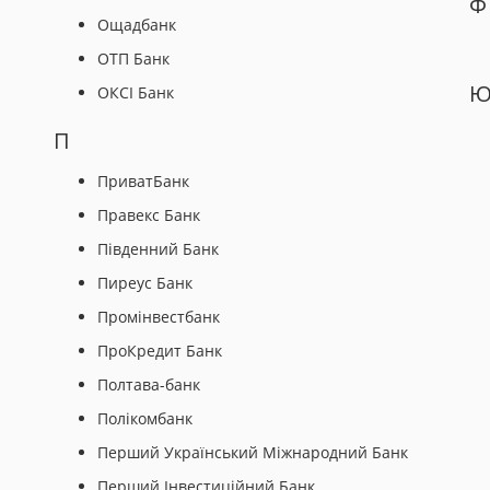
Ф
Ощадбанк
ОТП Банк
ОКСІ Банк
П
ПриватБанк
Правекс Банк
Південний Банк
Пиреус Банк
Промінвестбанк
ПроКредит Банк
Полтава-банк
Полікомбанк
Перший Український Міжнародний Банк
Перший Інвестиційний Банк