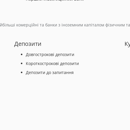
айбільші комерційні та банки з іноземним капіталом фізичним т
Депозити
К
Довгострокові депозити
Короткострокові депозити
Депозити до запитання