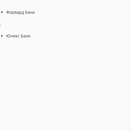
Форвард Банк
Ю
Юнекс Банк