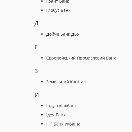
Грант Банк
Глобус Банк
Д
Дойче Банк ДБУ
Е
Європейський Промисловий Банк
З
Земельний Капітал
И
Індустріалбанк
Ідея Банк
ІНГ Банк Україна