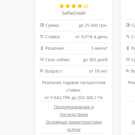
SelfieCredit
Сумма:
до 25 000 грн.
С
Cтавка:
от 0,01% в день
Cт
Решение:
5 минут
Р
Срок займа:
до 365 дней
Ср
Возраст:
от 18 лет
Во
Реальная годовая процентная
Реа
ставка:
от 9 842,79% до 203 406,11%
Предупреждение о
последствиях
Основные характеристики
О
услуги