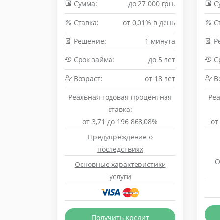
Сумма:
до 27 000 грн.
С
Cтавка:
от 0,01% в день
Cт
Решение:
1 минута
Р
Срок займа:
до 5 лет
Ср
Возраст:
от 18 лет
Во
Реальная годовая процентная
Реа
ставка:
от 3,71 до 196 868,08%
от
Предупреждение о
последствиях
О
Основные характеристики
услуги
Получить кредит