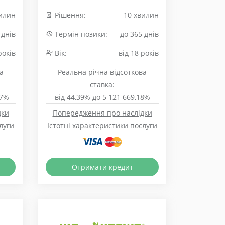
илин
Рішення:
10 хвилин
 днів
Термін позики:
до 365 днів
років
Вік:
від 18 років
а
Реальна річна відсоткова
ставка:
07%
від 44,39% до 5 121 669,18%
дки
Попередження про наслідки
луги
Істотні характеристики послуги
Отримати кредит