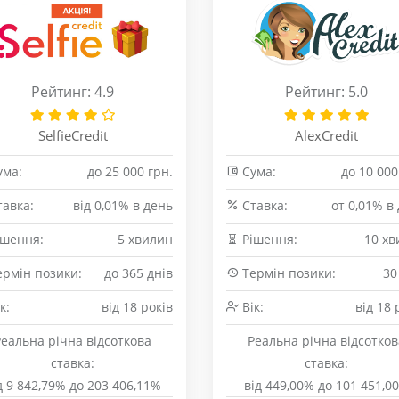
Рейтинг: 4.9
Рейтинг: 5.0
SelfieCredit
AlexCredit
ма:
до 25 000 грн.
Сума:
до 10 000
авка:
від 0,01% в день
Cтавка:
от 0,01% в
шення:
5 хвилин
Рішення:
10 хв
рмін позики:
до 365 днів
Термін позики:
30
к:
від 18 років
Вік:
від 18 
Реальна річна відсоткова
Реальна річна відсотков
ставка:
ставка:
д 9 842,79% до 203 406,11%
від 449,00% до 101 451,0