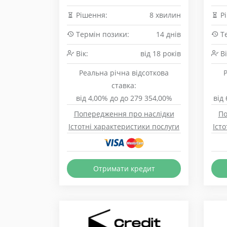
Рішення:
8 хвилин
Рі
Термін позики:
14 днів
Те
Вік:
від 18 років
Ві
Реальна річна відсоткова
ставка:
від 4,00% до до 279 354,00%
від
Попередження про наслідки
По
Істотні характеристики послуги
Іст
Отримати кредит