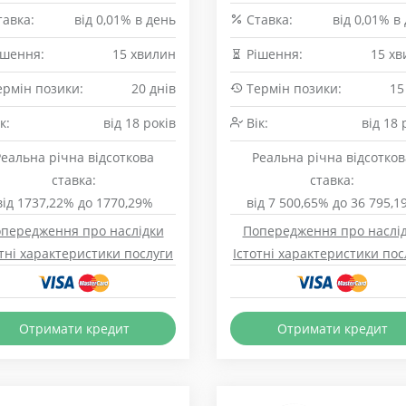
авка:
від 0,01% в день
Cтавка:
від 0,01% в
шення:
15 хвилин
Рішення:
15 хв
рмін позики:
20 днів
Термін позики:
15
к:
від 18 років
Вік:
від 18 
Реальна річна відсоткова
Реальна річна відсотков
ставка:
ставка:
від 1737,22% до 1770,29%
від 7 500,65% до 36 795,1
передження про наслідки
Попередження про наслі
отні характеристики послуги
Істотні характеристики пос
Отримати кредит
Отримати кредит