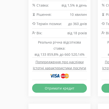
Cтавка:
від 1,5% в день
Cт
Рішення:
10 хвилин
Рі
Термін позики:
до 360 днів
Те
Вік:
від 18 років
Ві
Реальна річна відсоткова
ставка:
від 133 859,8% до 660 520,14%
Попередження про наслідки
По
Істотні характеристики послуги
Іст
Отримати кредит