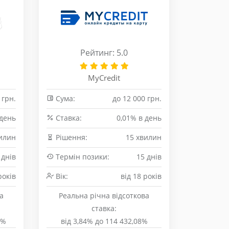
Рейтинг: 5.0
MyCredit
 грн.
Сума:
до 12 000 грн.
 день
Cтавка:
0,01% в день
илин
Рішення:
15 хвилин
 днів
Термін позики:
15 днів
років
Вік:
від 18 років
а
Реальна річна відсоткова
ставка:
0%
від 3,84% до 114 432,08%