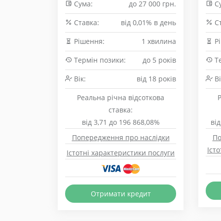
Сума:
до 27 000 грн.
Су
Cтавка:
від 0,01% в день
Cт
Рішення:
1 хвилина
Рі
Термін позики:
до 5 років
Те
Вік:
від 18 років
Ві
Реальна річна відсоткова
ставка:
від 3,71 до 196 868,08%
від
Попередження про наслідки
По
Іст
Істотні характеристики послуги
Отримати кредит