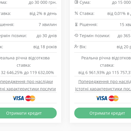
ма:
до 30 000 грн.
Сума:
до 15 000
авка:
від 2% в день
Cтавка:
від 0,01% в
шення:
7 хвилин
Рішення:
15 хв
рмін позики:
до 30 днів
Термін позики:
до 365
к:
від 18 років
Вік:
від 20 
Реальна річна відсоткова
Реальна річна відсотков
ставка:
ставка:
 32 646,25% до 119 632,00%
від 6 961,93% до 115 757,
передження про наслідки
Попередження про наслі
отні характеристики послуги
Істотні характеристики пос
Отримати кредит
Отримати кредит