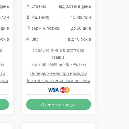
 день
Cтавка:
від 0,01% в день
илин
Рішення:
15 хвилин
 днів
Термін позики:
до 30 днів
років
Вік:
від 18 років
а
Реальна річна відсоткова
ставка:
9%
від 7 500,65% до 36 795,19%
дки
Попередження про наслідки
луги
Істотні характеристики послуги
Отримати кредит