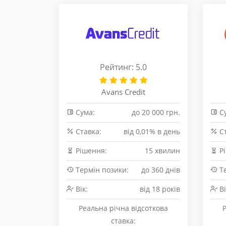
Рейтинг: 5.0
Avans Credit
Сума:
до 20 000 грн.
Су
Cтавка:
від 0,01% в день
Cт
Рішення:
15 хвилин
Рі
Термін позики:
до 360 днів
Те
Вік:
від 18 років
Ві
Реальна річна відсоткова
ставка: