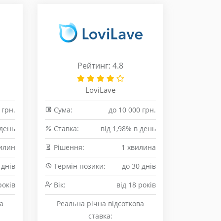
Рейтинг: 4.8
LoviLave
 грн.
Сума:
до 10 000 грн.
 день
Cтавка:
від 1,98% в день
илин
Рішення:
1 хвилина
 днів
Термін позики:
до 30 днів
років
Вік:
від 18 років
а
Реальна річна відсоткова
ставка: