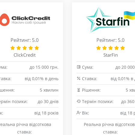
Рейтинг: 5.0
Рейтинг: 5.0
ClickCredit
StarFin
ма:
до 15 000 грн.
Сума:
до 20 000
авка:
від 0,01% в день
Cтавка:
від 0,01% в
шення:
5 хвилин
Рішення:
5 хв
рмін позики:
до 30 днів
Термін позики:
до 360
к:
від 18 років
Вік:
від 18 
Реальна річна відсоткова
Реальна річна відсотков
ставка:
ставка: