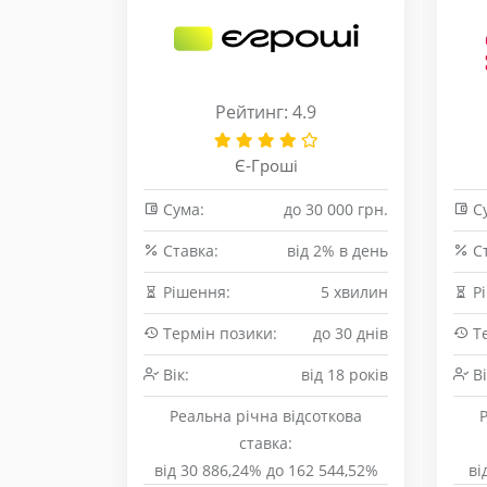
Рейтинг: 4.9
Є-Гроші
Сума:
до 30 000 грн.
Су
Cтавка:
від 2% в день
Cт
Рішення:
5 хвилин
Рі
Термін позики:
до 30 днів
Те
Вік:
від 18 років
Ві
Реальна річна відсоткова
ставка:
від 30 886,24% до 162 544,52%
ві