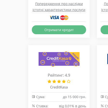
Попередження про наслідки
По
Істотні характеристики послуги
Іст
Отримати кредит
Рейтинг: 4.9
CreditKasa
Сума:
до 15 000 грн.
Су
Cтавка:
від 0,01% в день
Cт