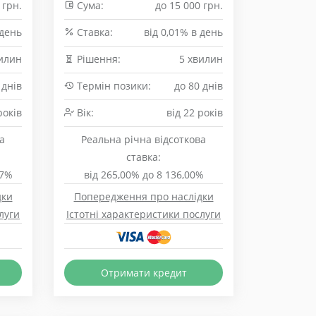
 грн.
Сума:
до 15 000 грн.
 день
Cтавка:
від 0,01% в день
илин
Рішення:
5 хвилин
 днів
Термін позики:
до 80 днів
років
Вік:
від 22 років
а
Реальна річна відсоткова
ставка:
37%
від 265,00% до 8 136,00%
дки
Попередження про наслідки
луги
Істотні характеристики послуги
Отримати кредит