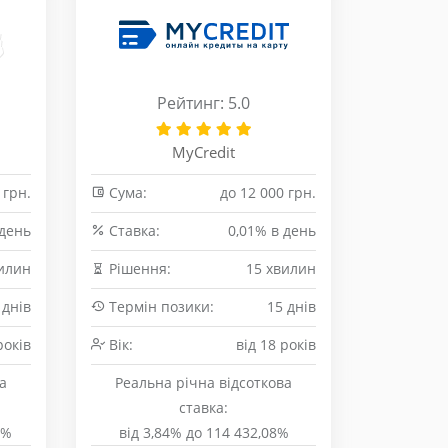
Рейтинг: 5.0
MyCredit
 грн.
Сума:
до 12 000 грн.
 день
Cтавка:
0,01% в день
илин
Рішення:
15 хвилин
 днів
Термін позики:
15 днів
років
Вік:
від 18 років
а
Реальна річна відсоткова
ставка:
0%
від 3,84% до 114 432,08%