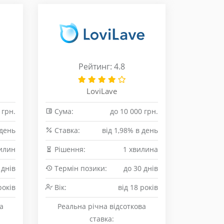
Рейтинг: 4.8
LoviLave
 грн.
Сума:
до 10 000 грн.
 день
Cтавка:
від 1,98% в день
илин
Рішення:
1 хвилина
 днів
Термін позики:
до 30 днів
років
Вік:
від 18 років
а
Реальна річна відсоткова
ставка: