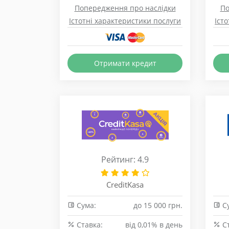
Попередження про наслідки
По
Істотні характеристики послуги
Іст
Отримати кредит
Рейтинг: 4.9
CreditKasa
Сума:
до 15 000 грн.
Су
Cтавка:
від 0,01% в день
Cт