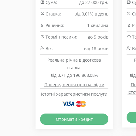
Сума:
до 27 000 грн.
Су
Cтавка:
від 0,01% в день
Cт
Рішення:
1 хвилина
Рі
Термін позики:
до 5 років
Те
Вік:
від 18 років
Ві
Реальна річна відсоткова
ставка:
від 3,71 до 196 868,08%
від
Попередження про наслідки
По
Іст
Істотні характеристики послуги
Отримати кредит