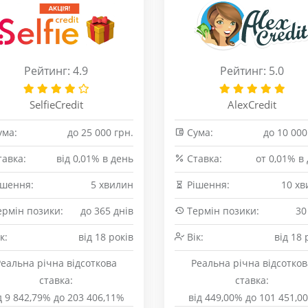
Рейтинг: 4.9
Рейтинг: 5.0
SelfieCredit
AlexCredit
ма:
до 25 000 грн.
Сума:
до 10 000
авка:
від 0,01% в день
Cтавка:
от 0,01% в
шення:
5 хвилин
Рішення:
10 хв
рмін позики:
до 365 днів
Термін позики:
30
к:
від 18 років
Вік:
від 18 
Реальна річна відсоткова
Реальна річна відсотков
ставка:
ставка:
д 9 842,79% до 203 406,11%
від 449,00% до 101 451,0