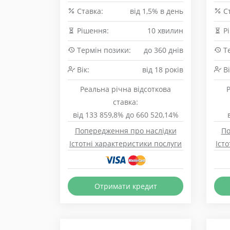
Cтавка:
від 1,5% в день
Cт
Рішення:
10 хвилин
Рі
Термін позики:
до 360 днів
Те
Вік:
від 18 років
Ві
Реальна річна відсоткова
ставка:
від 133 859,8% до 660 520,14%
Попередження про наслідки
По
Істотні характеристики послуги
Іст
Отримати кредит