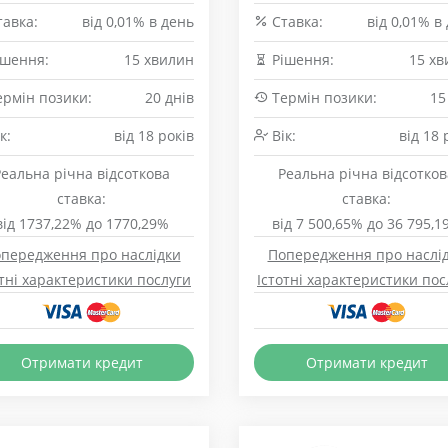
авка:
від 0,01% в день
Cтавка:
від 0,01% в
шення:
15 хвилин
Рішення:
15 хв
рмін позики:
20 днів
Термін позики:
15
к:
від 18 років
Вік:
від 18 
Реальна річна відсоткова
Реальна річна відсотков
ставка:
ставка:
від 1737,22% до 1770,29%
від 7 500,65% до 36 795,1
передження про наслідки
Попередження про наслі
отні характеристики послуги
Істотні характеристики пос
Отримати кредит
Отримати кредит