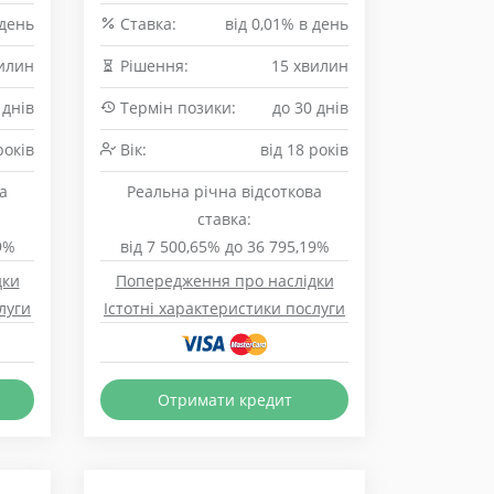
 день
Cтавка:
від 0,01% в день
илин
Рішення:
15 хвилин
 днів
Термін позики:
до 30 днів
років
Вік:
від 18 років
а
Реальна річна відсоткова
ставка:
9%
від 7 500,65% до 36 795,19%
дки
Попередження про наслідки
луги
Істотні характеристики послуги
Отримати кредит