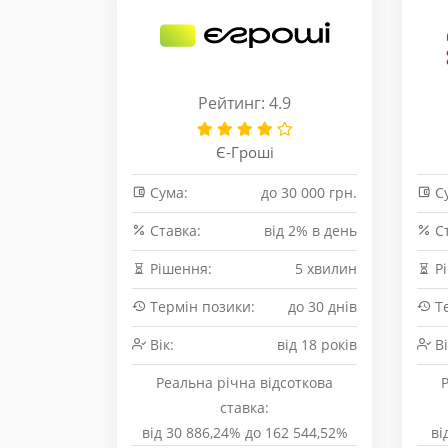
Рейтинг: 4.9
Є-Гроші
Сума:
до 30 000 грн.
Су
Cтавка:
від 2% в день
Cт
Рішення:
5 хвилин
Рі
Термін позики:
до 30 днів
Те
Вік:
від 18 років
Ві
Реальна річна відсоткова
ставка:
від 30 886,24% до 162 544,52%
ві