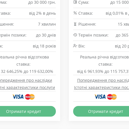
ма:
до 30 000 грн.
Сума:
до 15 000
авка:
від 2% в день
Cтавка:
від 0,01% в
шення:
7 хвилин
Рішення:
15 хв
рмін позики:
до 30 днів
Термін позики:
до 365
к:
від 18 років
Вік:
від 20 
Реальна річна відсоткова
Реальна річна відсотков
ставка:
ставка:
 32 646,25% до 119 632,00%
від 6 961,93% до 115 757,
передження про наслідки
Попередження про наслі
отні характеристики послуги
Істотні характеристики пос
Отримати кредит
Отримати кредит