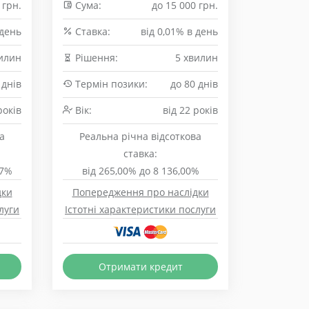
 грн.
Сума:
до 15 000 грн.
 день
Cтавка:
від 0,01% в день
илин
Рішення:
5 хвилин
 днів
Термін позики:
до 80 днів
років
Вік:
від 22 років
а
Реальна річна відсоткова
ставка:
37%
від 265,00% до 8 136,00%
дки
Попередження про наслідки
луги
Істотні характеристики послуги
Отримати кредит