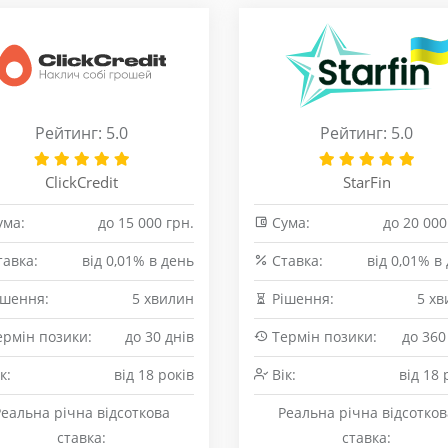
Рейтинг: 5.0
Рейтинг: 5.0
ClickCredit
StarFin
ма:
до 15 000 грн.
Сума:
до 20 000
авка:
від 0,01% в день
Cтавка:
від 0,01% в
шення:
5 хвилин
Рішення:
5 хв
рмін позики:
до 30 днів
Термін позики:
до 360
к:
від 18 років
Вік:
від 18 
Реальна річна відсоткова
Реальна річна відсотков
ставка:
ставка: