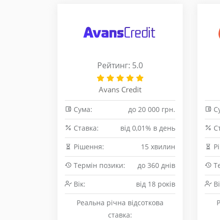
Рейтинг: 5.0
Avans Credit
Сума:
до 20 000 грн.
Су
Cтавка:
від 0,01% в день
Cт
Рішення:
15 хвилин
Рі
Термін позики:
до 360 днів
Те
Вік:
від 18 років
Ві
Реальна річна відсоткова
ставка: