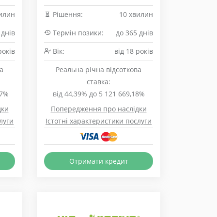
илин
Рішення:
10 хвилин
 днів
Термін позики:
до 365 днів
років
Вік:
від 18 років
а
Реальна річна відсоткова
ставка:
07%
від 44,39% до 5 121 669,18%
дки
Попередження про наслідки
луги
Істотні характеристики послуги
Отримати кредит