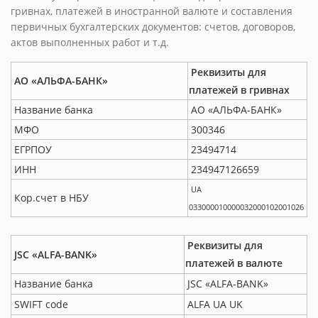
гривнах, платежей в иностранной валюте и составления
первичных бухгалтерских документов: счетов, договоров,
актов выполненных работ и т.д.
Реквизиты для
АО «АЛЬФА-БАНК»
платежей в гривнах
Название банка
АО «АЛЬФА-БАНК»
МФО
300346
ЕГРПОУ
23494714
ИНН
234947126659
UA
Кор.счет в НБУ
033000010000032000102001026
Реквизиты для
JSC «ALFA-BANK»
платежей в валюте
Название банка
JSC «ALFA-BANK»
SWIFT code
ALFA UA UK