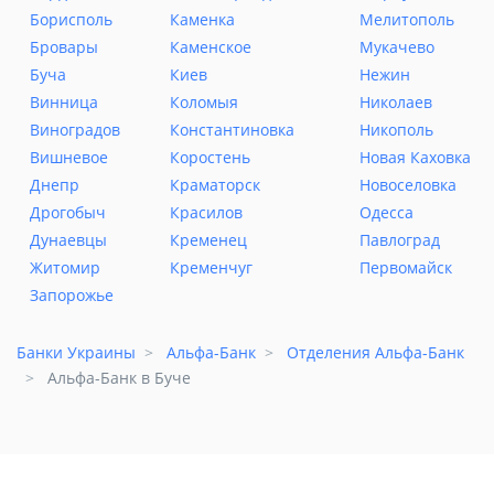
Борисполь
Каменка
Мелитополь
Бровары
Каменское
Мукачево
Буча
Киев
Нежин
Винница
Коломыя
Николаев
Виноградов
Константиновка
Никополь
Вишневое
Коростень
Новая Каховка
Днепр
Краматорск
Новоселовка
Дрогобыч
Красилов
Одесса
Дунаевцы
Кременец
Павлоград
Житомир
Кременчуг
Первомайск
Запорожье
Банки Украины
Альфа-Банк
Отделения Альфа-Банк
Альфа-Банк в Буче