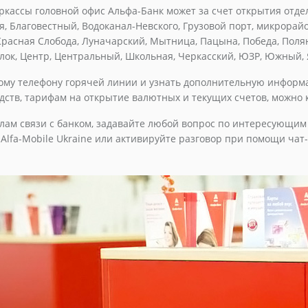
ркассы головной офис Альфа-Банк может за счет открытия отд
я, Благовестный, Водоканал-Невского, Грузовой порт, микрорайо
расная Слобода, Луначарский, Мытница, Пацына, Победа, Поляна
елок, Центр, Центральный, Школьная, Черкасский, ЮЗР, Южный,
ному телефону горячей линии и узнать дополнительную информ
ств, тарифам на открытие валютных и текущих счетов, можно к
лам связи с банком, задавайте любой вопрос по интересующим
lfa-Mobile Ukraine или активируйте разговор при помощи чат-