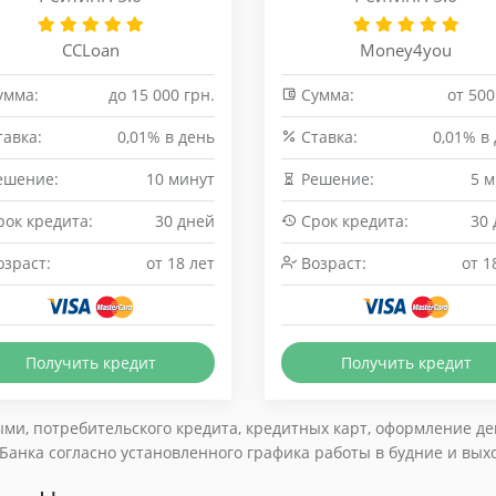
CCLoan
Money4you
умма:
до 15 000 грн.
Сумма:
от 500
авка:
0,01% в день
Cтавка:
0,01% в
ешение:
10 минут
Решение:
5 
ок кредита:
30 дней
Срок кредита:
30
зраст:
от 18 лет
Возраст:
от 1
Получить кредит
Получить кредит
ми, потребительского кредита, кредитных карт, оформление деп
анка согласно установленного графика работы в будние и вых