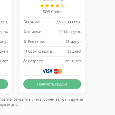
SOS Credit
 грн.
Сумма:
до 15 000 грн.
 день
Cтавка:
0,01% в день
минут
Решение:
15 минут
 дней
Срок кредита:
30 дней
8 лет
Возраст:
от 18 лет
Получить кредит
озита, открытие счета, обмен валют и другие
одные дни.