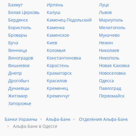
Бахмут
Ирпень
Луцк
Белая Церковь
Калуш
Львов
Бердянск
Каменец-Подольский
Мариуполь
Борисполь
Каменка
Мелитополь
Бровары
Каменское
Мукачево
Буча
Киев
Нежин
Винница
Коломыя
Николаев
Виноградов
Константиновка
Никополь
Вишневое
Коростень
Новая Каховка
Днепр
Краматорск
Новоселовка
Дрогобыч
Красилов
Одесса
Дунаевцы
Кременец
Павлоград
Житомир
Кременчуг
Первомайск
Запорожье
Банки Украины
Альфа-Банк
Отделения Альфа-Банк
Альфа-Банк в Одессе