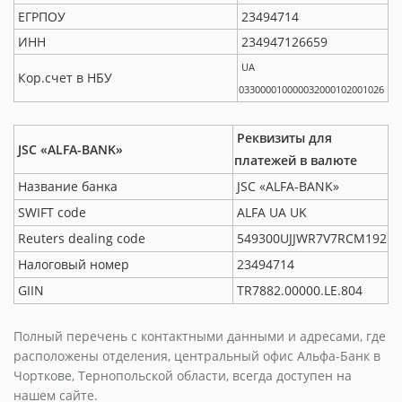
ЕГРПОУ
23494714
ИНН
234947126659
UA
Кор.счет в НБУ
033000010000032000102001026
Реквизиты для
JSC «ALFA-BANK»
платежей в валюте
Название банка
JSC «ALFA-BANK»
SWIFT code
ALFA UA UK
Reuters dealing code
549300UJJWR7V7RCM192
Налоговый номер
23494714
GIIN
TR7882.00000.LE.804
Полный перечень с контактными данными и адресами, где
расположены отделения, центральный офис Альфа-Банк в
Чорткове, Тернопольской области, всегда доступен на
нашем сайте.