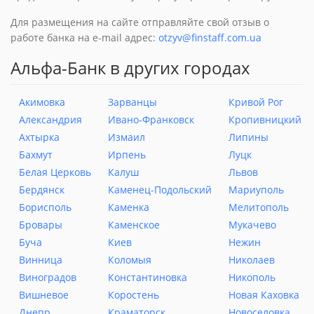
Для размещения на сайте отправляйте свой отзыв о
работе банка на e-mail адрес:
otzyv@finstaff.com.ua
Альфа-Банк в других городах
Акимовка
Зарванцы
Кривой Рог
Александрия
Ивано-Франковск
Кропивницкий
Ахтырка
Измаил
Липины
Бахмут
Ирпень
Луцк
Белая Церковь
Калуш
Львов
Бердянск
Каменец-Подольский
Мариуполь
Борисполь
Каменка
Мелитополь
Бровары
Каменское
Мукачево
Буча
Киев
Нежин
Винница
Коломыя
Николаев
Виноградов
Константиновка
Никополь
Вишневое
Коростень
Новая Каховка
Днепр
Краматорск
Новоселовка