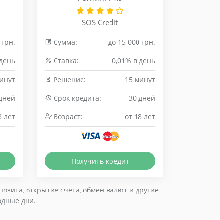
SOS Credit
 грн.
Сумма:
до 15 000 грн.
 день
Cтавка:
0,01% в день
минут
Решение:
15 минут
 дней
Срок кредита:
30 дней
8 лет
Возраст:
от 18 лет
Получить кредит
озита, открытие счета, обмен валют и другие
одные дни.