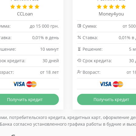
CCLoan
Money4you
умма:
до 15 000 грн.
Сумма:
от 500
авка:
0,01% в день
Cтавка:
0,01% в
ешение:
10 минут
Решение:
5 
ок кредита:
30 дней
Срок кредита:
30
зраст:
от 18 лет
Возраст:
от 1
Получить кредит
Получить кредит
ми, потребительского кредита, кредитных карт, оформление деп
анка согласно установленного графика работы в будние и вых