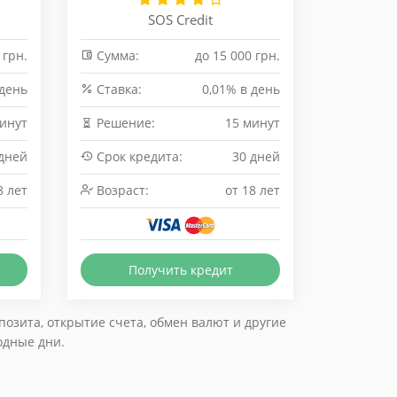
SOS Credit
 грн.
Сумма:
до 15 000 грн.
 день
Cтавка:
0,01% в день
минут
Решение:
15 минут
 дней
Срок кредита:
30 дней
8 лет
Возраст:
от 18 лет
Получить кредит
озита, открытие счета, обмен валют и другие
одные дни.