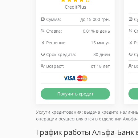
CreditPlus
Сумма:
до 15 000 грн.
С
Cтавка:
0,01% в день
Cт
Решение:
15 минут
Р
Срок кредита:
30 дней
Ср
Возраст:
от 18 лет
Во
Получить кредит
Услуги кредитования: выдача кредита наличны
операции осуществляются в отделении Альфа-Б
График работы Альфа-Банк в