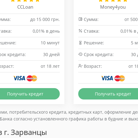
CCLoan
Money4you
умма:
до 15 000 грн.
Сумма:
от 500
авка:
0,01% в день
Cтавка:
0,01% в
ешение:
10 минут
Решение:
5 
ок кредита:
30 дней
Срок кредита:
30
зраст:
от 18 лет
Возраст:
от 1
Получить кредит
Получить кредит
ми, потребительского кредита, кредитных карт, оформление деп
анка согласно установленного графика работы в будние и вых
 г. Зарванцы