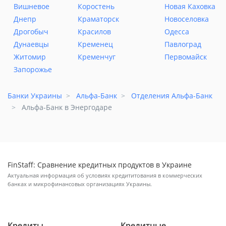
Вишневое
Коростень
Новая Каховка
Днепр
Краматорск
Новоселовка
Дрогобыч
Красилов
Одесса
Дунаевцы
Кременец
Павлоград
Житомир
Кременчуг
Первомайск
Запорожье
Банки Украины
Альфа-Банк
Отделения Альфа-Банк
Альфа-Банк в Энергодаре
FinStaff: Сравнение кредитных продуктов в Украине
Актуальная информация об условиях кредититования в коммерческих
банках и микрофинансовых организациях Украины.
Кредиты
Кредитные