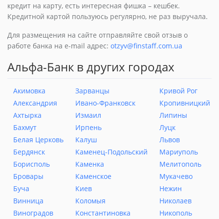
кредит на карту, есть интересная фишка – кешбек.
Кредитной картой пользуюсь регулярно, не раз выручала.
Для размещения на сайте отправляйте свой отзыв о
работе банка на e-mail адрес:
otzyv@finstaff.com.ua
Альфа-Банк в других городах
Акимовка
Зарванцы
Кривой Рог
Александрия
Ивано-Франковск
Кропивницкий
Ахтырка
Измаил
Липины
Бахмут
Ирпень
Луцк
Белая Церковь
Калуш
Львов
Бердянск
Каменец-Подольский
Мариуполь
Борисполь
Каменка
Мелитополь
Бровары
Каменское
Мукачево
Буча
Киев
Нежин
Винница
Коломыя
Николаев
Виноградов
Константиновка
Никополь