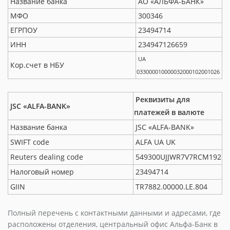
Название банка
АО «АЛЬФА-БАНК»
МФО
300346
ЕГРПОУ
23494714
ИНН
234947126659
UA
Кор.счет в НБУ
033000010000032000102001026
Реквизиты для
JSC «ALFA-BANK»
платежей в валюте
Название банка
JSC «ALFA-BANK»
SWIFT code
ALFA UA UK
Reuters dealing code
549300UJJWR7V7RCM192
Налоговый номер
23494714
GIIN
TR7882.00000.LE.804
Полный перечень с контактными данными и адресами, где
расположены отделения, центральный офис Альфа-Банк в