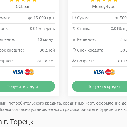
CCLoan
Money4you
умма:
до 15 000 грн.
Сумма:
от 500
авка:
0,01% в день
Cтавка:
0,01% в
ешение:
10 минут
Решение:
5 
ок кредита:
30 дней
Срок кредита:
30
зраст:
от 18 лет
Возраст:
от 1
Получить кредит
Получить кредит
ми, потребительского кредита, кредитных карт, оформление деп
анка согласно установленного графика работы в будние и вых
 г. Торецк