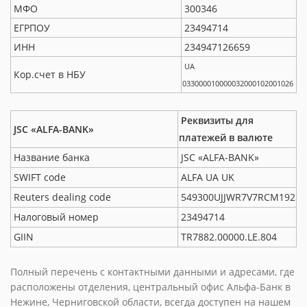
МФО
300346
ЕГРПОУ
23494714
ИНН
234947126659
UA
Кор.счет в НБУ
033000010000032000102001026
Реквизиты для
JSC «ALFA-BANK»
платежей в валюте
Название банка
JSC «ALFA-BANK»
SWIFT code
ALFA UA UK
Reuters dealing code
549300UJJWR7V7RCM192
Налоговый номер
23494714
GIIN
TR7882.00000.LE.804
Полный перечень с контактными данными и адресами, где
расположены отделения, центральный офис Альфа-Банк в
Нежине, Черниговской области, всегда доступен на нашем