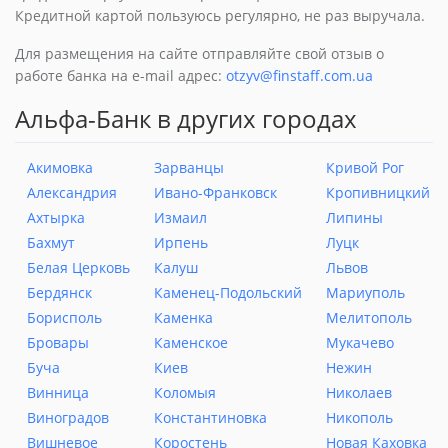
Кредитной картой пользуюсь регулярно, не раз выручала.
Для размещения на сайте отправляйте свой отзыв о
работе банка на e-mail адрес:
otzyv@finstaff.com.ua
Альфа-Банк в других городах
Акимовка
Зарванцы
Кривой Рог
Александрия
Ивано-Франковск
Кропивницкий
Ахтырка
Измаил
Липины
Бахмут
Ирпень
Луцк
Белая Церковь
Калуш
Львов
Бердянск
Каменец-Подольский
Мариуполь
Борисполь
Каменка
Мелитополь
Бровары
Каменское
Мукачево
Буча
Киев
Нежин
Винница
Коломыя
Николаев
Виноградов
Константиновка
Никополь
Вишневое
Коростень
Новая Каховка