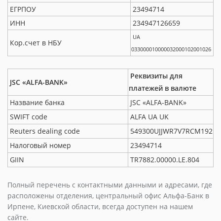
ЕГРПОУ
23494714
ИНН
234947126659
UA
Кор.счет в НБУ
033000010000032000102001026
Реквизиты для
JSC «ALFA-BANK»
платежей в валюте
Название банка
JSC «ALFA-BANK»
SWIFT code
ALFA UA UK
Reuters dealing code
549300UJJWR7V7RCM192
Налоговый номер
23494714
GIIN
TR7882.00000.LE.804
Полный перечень с контактными данными и адресами, где
расположены отделения, центральный офис Альфа-Банк в
Ирпене, Киевской области, всегда доступен на нашем
сайте.