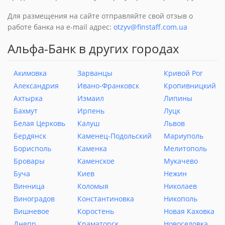
Для размещения на сайте отправляйте свой отзыв о
работе банка на e-mail адрес:
otzyv@finstaff.com.ua
Альфа-Банк в других городах
Акимовка
Зарванцы
Кривой Рог
Александрия
Ивано-Франковск
Кропивницкий
Ахтырка
Измаил
Липины
Бахмут
Ирпень
Луцк
Белая Церковь
Калуш
Львов
Бердянск
Каменец-Подольский
Мариуполь
Борисполь
Каменка
Мелитополь
Бровары
Каменское
Мукачево
Буча
Киев
Нежин
Винница
Коломыя
Николаев
Виноградов
Константиновка
Никополь
Вишневое
Коростень
Новая Каховка
Днепр
Краматорск
Новоселовка