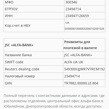
МФО
300346
ЕГРПОУ
23494714
ИНН
234947126659
UA
Кор.счет в НБУ
033000010000032000102001026
Реквизиты для
JSC «ALFA-BANK»
платежей в валюте
Название банка
JSC «ALFA-BANK»
SWIFT code
ALFA UA UK
Reuters dealing code
549300UJJWR7V7RCM192
Налоговый номер
23494714
GIIN
TR7882.00000.LE.804
Полный перечень с контактными данными и адресами, где
расположены отделения, центральный офис Альфа-Банк в
Юбилейном, Днепропетровской области, всегда доступен