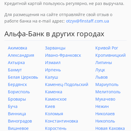
Кредитной картой пользуюсь регулярно, не раз выручала.
Для размещения на сайте отправляйте свой отзыв о
работе банка на e-mail адрес:
otzyv@finstaff.com.ua
Альфа-Банк в других городах
Акимовка
Зарванцы
Кривой Рог
Александрия
Ивано-Франковск
Кропивницкий
Ахтырка
Измаил
Липины
Бахмут
Ирпень
Луцк
Белая Церковь
Калуш
Львов
Бердянск
Каменец-Подольский
Мариуполь
Борисполь
Каменка
Мелитополь
Бровары
Каменское
Мукачево
Буча
Киев
Нежин
Винница
Коломыя
Николаев
Виноградов
Константиновка
Никополь
Вишневое
Коростень
Новая Каховка