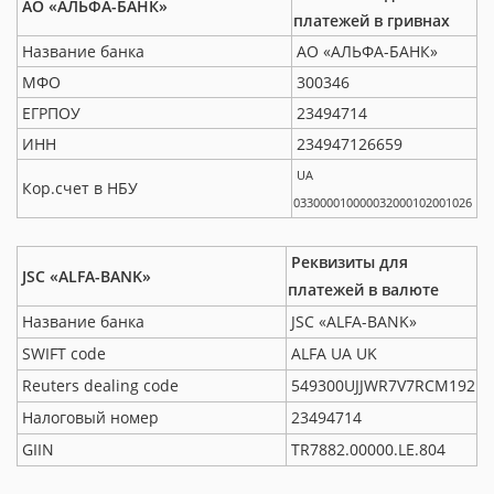
АО «АЛЬФА-БАНК»
платежей в гривнах
Название банка
АО «АЛЬФА-БАНК»
МФО
300346
ЕГРПОУ
23494714
ИНН
234947126659
UA
Кор.счет в НБУ
033000010000032000102001026
Реквизиты для
JSC «ALFA-BANK»
платежей в валюте
Название банка
JSC «ALFA-BANK»
SWIFT code
ALFA UA UK
Reuters dealing code
549300UJJWR7V7RCM192
Налоговый номер
23494714
GIIN
TR7882.00000.LE.804