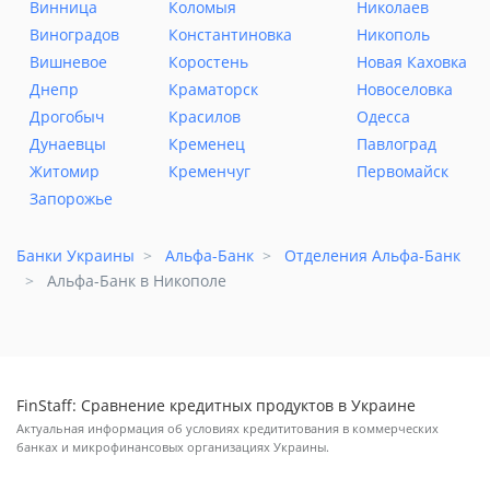
Винница
Коломыя
Николаев
Виноградов
Константиновка
Никополь
Вишневое
Коростень
Новая Каховка
Днепр
Краматорск
Новоселовка
Дрогобыч
Красилов
Одесса
Дунаевцы
Кременец
Павлоград
Житомир
Кременчуг
Первомайск
Запорожье
Банки Украины
Альфа-Банк
Отделения Альфа-Банк
Альфа-Банк в Никополе
FinStaff: Сравнение кредитных продуктов в Украине
Актуальная информация об условиях кредититования в коммерческих
банках и микрофинансовых организациях Украины.