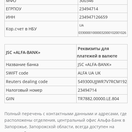
МФО
300346
ЕГРПОУ
23494714
ИНН
234947126659
UA
Кор.счет в НБУ
033000010000032000102001026
Реквизиты для
JSC «ALFA-BANK»
платежей в валюте
Название банка
JSC «ALFA-BANK»
SWIFT code
ALFA UA UK
Reuters dealing code
549300UJJWR7V7RCM192
Налоговый номер
23494714
GIIN
TR7882.00000.LE.804
Полный перечень с контактными данными и адресами, где
расположены отделения, центральный офис Альфа-Банк в
Запорожье, Запорожской области, всегда доступен на