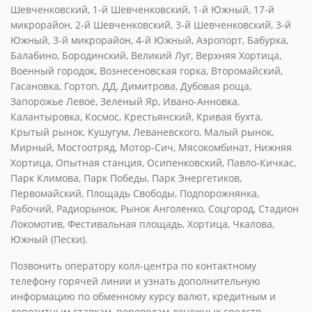
Шевченковский, 1-й Шевченковский, 1-й Южный, 17-й
микрорайон, 2-й Шевченковский, 3-й Шевченковский, 3-й
Южный, 3-й микрорайон, 4-й Южный, Аэропорт, Бабурка,
Балабино, Бородинский, Великий Луг, Верхняя Хортица,
Военный городок, Вознесеновская горка, Второмайский,
Гасановка, Гортоп, ДД, Димитрова, Дубовая роща,
Запорожье Левое, Зеленый Яр, Ивано-Анновка,
Калантыровка, Космос, Крестьянский, Кривая бухта,
Крытый рынок, Кушугум, Леваневского, Малый рынок,
Мирный, Мостоотряд, Мотор-Сич, Мясокомбинат, Нижняя
Хортица, Опытная станция, Осипенковский, Павло-Кичкас,
Парк Климова, Парк Победы, Парк Энергетиков,
Первомайский, Площадь Свободы, Подпорожнянка,
Рабочий, Радиорынок, Рынок Анголенко, Соцгород, Стадион
Локомотив, Фестивальная площадь, Хортица, Чкалова,
Южный (Пески).
Позвонить оператору колл-центра по контактному
телефону горячей линии и узнать дополнительную
информацию по обменному курсу валют, кредитным и
депозитным ставкам, переводам денежных средств,