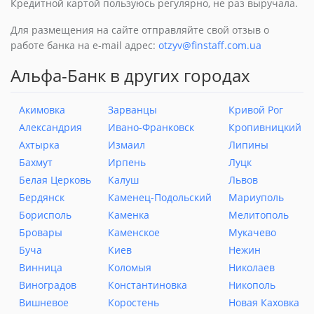
Кредитной картой пользуюсь регулярно, не раз выручала.
Для размещения на сайте отправляйте свой отзыв о
работе банка на e-mail адрес:
otzyv@finstaff.com.ua
Альфа-Банк в других городах
Акимовка
Зарванцы
Кривой Рог
Александрия
Ивано-Франковск
Кропивницкий
Ахтырка
Измаил
Липины
Бахмут
Ирпень
Луцк
Белая Церковь
Калуш
Львов
Бердянск
Каменец-Подольский
Мариуполь
Борисполь
Каменка
Мелитополь
Бровары
Каменское
Мукачево
Буча
Киев
Нежин
Винница
Коломыя
Николаев
Виноградов
Константиновка
Никополь
Вишневое
Коростень
Новая Каховка