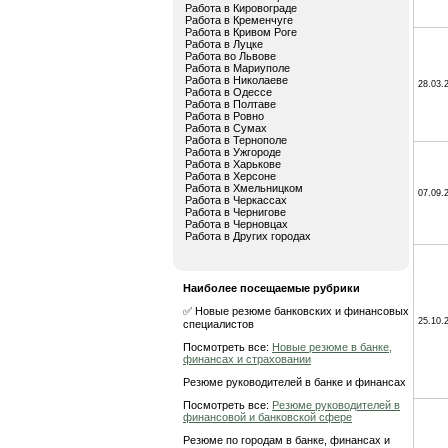
Работа в Кировограде
Работа в Кременчуге
Работа в Кривом Роге
Работа в Луцке
Работа во Львове
Работа в Мариуполе
Работа в Николаеве
28.03.
Работа в Одессе
Работа в Полтаве
Работа в Ровно
Работа в Сумах
Работа в Тернополе
Работа в Ужгороде
Работа в Харькове
Работа в Херсоне
Работа в Хмельницком
07.09.
Работа в Черкассах
Работа в Чернигове
Работа в Черновцах
Работа в Других городах
Наиболее посещаемые рубрики
✅ Новые резюме банковских и финансовых
25.10.
специалистов
Посмотреть все:
Новые резюме в банке,
финансах и страховании
Резюме руководителей в банке и финансах
Посмотреть все:
Резюме руководителей в
финансовой и банковской сфере
Резюме по городам в банке, финансах и