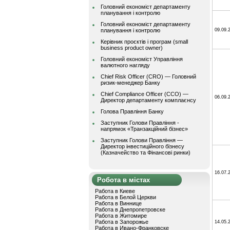
Головний економіст департаменту
планування і контролю
Головний економіст департаменту
планування і контролю
09.09.
Керівник проєктів і програм (small
business product owner)
Головний економіст Управління
валютного нагляду
Chief Risk Officer (CRO) — Головний
ризик-менеджер Банку
Chief Compliance Officer (CCO) —
06.09.
Директор департаменту комплаєнсу
Голова Правління Банку
Заступник Голови Правління -
напрямок «Транзакційний бізнес»
Заступник Голови Правління —
Директор інвестиційного бізнесу
(Казначейство та Фінансові ринки)
16.07.
Робота в містах
Работа в Киеве
Работа в Белой Церкви
Работа в Виннице
Работа в Днепропетровске
Работа в Житомире
Работа в Запорожье
14.05.
Работа в Ивано-Франковске