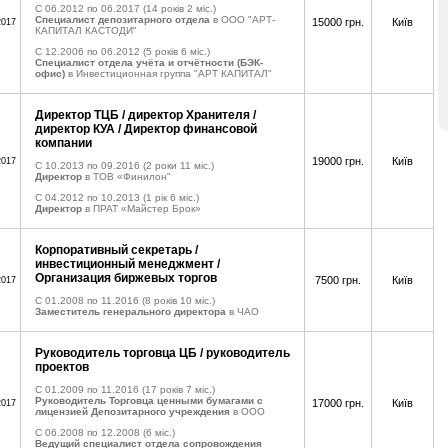
C 06.2012 по 06.2017
(14 років 2 міс.)
Специалист депозитарного отдела
в ООО "АРТ-
15000 грн.
Київ
2017
КАПИТАЛ КАСТОДИ"
C 12.2006 по 06.2012
(5 років 6 міс.)
Специалист отдела учёта и отчётности (БЭК-
офис)
в Инвестиционная группа "АРТ КАПИТАЛ"
Директор ТЦБ / директор Хранителя /
директор КУА / Директор финансовой
компании
19000 грн.
Київ
2017
C 10.2013 по 09.2016
(2 роки 11 міс.)
Директор
в ТОВ «Финилон"
C 04.2012 по 10.2013
(1 рік 6 міс.)
Директор
в ПРАТ «Майстер Брок»
Корпоративный секретарь /
инвестиционный менеджмент /
Организация биржевых торгов
7500 грн.
Київ
2017
C 01.2008 по 11.2016
(8 років 10 міс.)
Заместитель генерального директора
в ЧАО
Руководитель торговца ЦБ / руководитель
проектов
C 01.2009 по 11.2016
(17 років 7 міс.)
Руководитель Торговца ценными бумагами с
17000 грн.
Київ
2017
лицензией Депозитарного учреждения
в ООО
C 06.2008 по 12.2008
(6 міс.)
Ведущий специалист отдела сопровождения