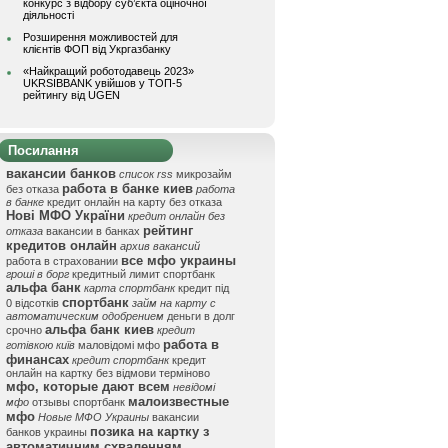
конкурс з відбору суб’єкта оціночної
діяльності
Розширення можливостей для
клієнтів ФОП від Укргазбанку
«Найкращий роботодавець 2023»
UKRSIBBANK увійшов у ТОП-5
рейтингу від UGEN
Посилання
вакансии банков
список rss
микрозайм
работа в банке киев
без отказа
работа
в банке
кредит онлайн на карту без отказа
Нові МФО України
кредит онлайн без
рейтинг
отказа
вакансии в банках
кредитов онлайн
архив вакансий
все мфо украины
работа в страховании
гроші в борг
кредитный лимит спортбанк
альфа банк
карта спортбанк
кредит під
спортбанк
0 відсотків
займ на карту с
автоматическим одобрением
деньги в долг
альфа банк киев
срочно
кредит
работа в
готівкою київ
маловідомі мфо
финансах
кредит спортбанк
кредит
онлайн на картку без відмови терміново
мфо, которые дают всем
невідомі
малоизвестные
мфо
отзывы спортбанк
мфо
Новые МФО Украины
вакансии
позика на картку з
банков украины
автоматичним схваленням