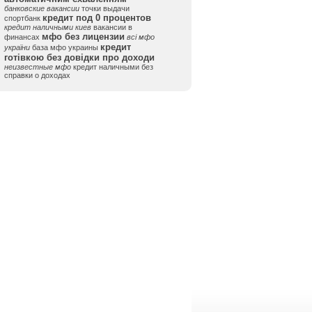
банковские вакансии
точки выдачи
кредит под 0 процентов
спортбанк
кредит наличными киев
вакансии в
мфо без лицензии
финансах
всі мфо
кредит
україни
база мфо украины
готівкою без довідки про доходи
неизвестные мфо
кредит наличными без
справки о доходах