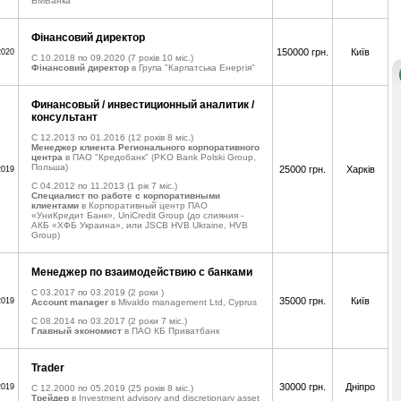
БМБанка
Фінансовий директор
150000 грн.
Київ
2020
C 10.2018 по 09.2020
(7 років 10 міс.)
Фінансовий директор
в Група "Карпатська Енергія"
Финансовый / инвестиционный аналитик /
консультант
C 12.2013 по 01.2016
(12 років 8 міс.)
Менеджер клиента Регионального корпоративного
центра
в ПАО "Кредобанк" (PKO Bank Polski Group,
Польша)
25000 грн.
Харків
2019
C 04.2012 по 11.2013
(1 рік 7 міс.)
Специалист по работе с корпоративными
клиентами
в Корпоративный центр ПАО
«УниКредит Банк», UniCredit Group (до слияния -
АКБ «ХФБ Украина», или JSCB HVB Ukraine, HVB
Group)
Менеджер по взаимодействию с банками
C 03.2017 по 03.2019
(2 роки )
35000 грн.
Київ
2019
Account manager
в Mivaldo management Ltd, Cyprus
C 08.2014 по 03.2017
(2 роки 7 міс.)
Главный экономист
в ПАО КБ Приватбанк
Trader
30000 грн.
Дніпро
2019
C 12.2000 по 05.2019
(25 років 8 міс.)
Трейдер
в Investment advisory and discretionary asset