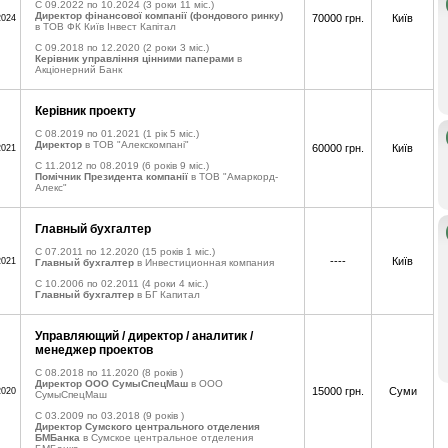
C 09.2022 по 10.2024
(3 роки 11 міс.)
Директор фінансової компанії (фондового ринку)
70000 грн.
Київ
2024
в ТОВ ФК Київ Інвест Капітал
C 09.2018 по 12.2020
(2 роки 3 міс.)
Керівник управління цінними паперами
в
Акціонерний Банк
Керівник проекту
C 08.2019 по 01.2021
(1 рік 5 міс.)
Директор
в ТОВ "Алекскомпані"
60000 грн.
Київ
2021
C 11.2012 по 08.2019
(6 років 9 міс.)
Помічник Президента компанії
в ТОВ "Амаркорд-
Алекс"
Главный бухгалтер
C 07.2011 по 12.2020
(15 років 1 міс.)
----
Київ
2021
Главный бухгалтер
в Инвестиционная компания
C 10.2006 по 02.2011
(4 роки 4 міс.)
Главный бухгалтер
в БГ Капитал
Управляющий / директор / аналитик /
менеджер проектов
C 08.2018 по 11.2020
(8 років )
Директор ООО СумыСпецМаш
в ООО
15000 грн.
Суми
2020
СумыСпецМаш
C 03.2009 по 03.2018
(9 років )
Директор Сумского центрального отделения
БМБанка
в Сумское центральное отделения