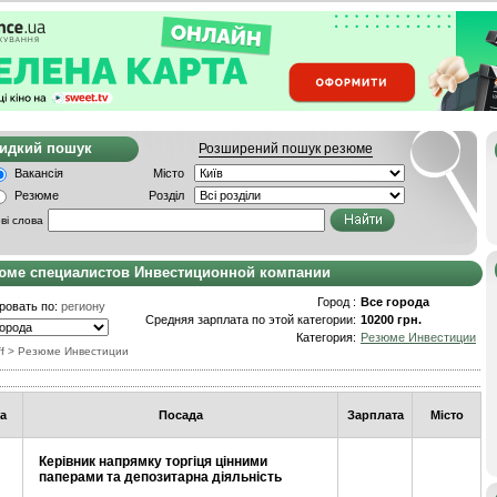
видкий пошук
Розширений пошук резюме
Вакансія
Місто
Резюме
Розділ
ві слова
юме специалистов Инвестиционной компании
Город :
Все города
ровать по:
региону
Средняя зарплата по этой категории:
10200 грн.
Категория:
Резюме Инвестиции
f
>
Резюме Инвестиции
а
Посада
Зарплата
Місто
Керівник напрямку торгіця цінними
паперами та депозитарна діяльність