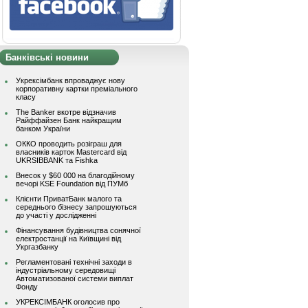
Банківські новини
Укрексімбанк впроваджує нову
корпоративну картки преміального
класу
The Banker вкотре відзначив
Райффайзен Банк найкращим
банком України
ОККО проводить розіграш для
власників карток Mastercard від
UKRSIBBANK та Fishka
Внесок у $60 000 на благодійному
вечорі KSE Foundation від ПУМб
Клієнти ПриватБанк малого та
середнього бізнесу запрошуються
до участі у дослідженні
Фінансування будівництва сонячної
електростанції на Київщині від
Укргазбанку
Регламентовані технічні заходи в
індустріальному середовищі
Автоматизованої системи виплат
Фонду
УКРЕКСІМБАНК оголосив про