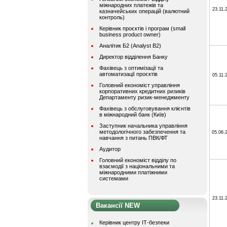
міжнародних платежів та
23.11.
казначейських операцій (валютний
контроль)
Керівник проєктів і програм (small
business product owner)
Аналітик Б2 (Analyst B2)
Директор відділення Банку
Фахівець з оптимізації та
автоматизації проєктів
05.11.
Головний економіст управління
корпоративних кредитних ризиків
Департаменту ризик-менеджменту
Фахівець з обслуговування клієнтів
в міжнародний банк (Київ)
Заступник начальника управління
методологічного забезпечення та
05.06.
навчання з питань ПВК/ФТ
Аудитор
Головний економіст відділу по
взаємодії з національними та
міжнародними платіжними
системами
23.11.
Вакансії NEW
Керівник центру ІТ-безпеки