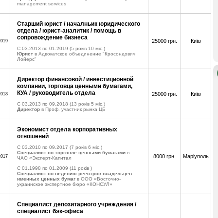
management services
Старший юрист / началньик юридического
отдела / юрист-аналитик / помощь в
сопровождение бизнеса
25000 грн.
Київ
2019
C 03.2013 по 01.2019
(5 років 10 міс.)
Юрист
в Адвокатское объединение "Кросондович
Лойерс"
Директор финансовой / инвестиционной
компании, торговца ценными бумагами,
КУА / руководитель отдела
25000 грн.
Київ
2018
C 03.2013 по 09.2018
(13 років 5 міс.)
Директор
в Проф. участник рынка ЦБ
Экономист отдела корпоративных
отношений
C 03.2010 по 09.2017
(7 років 6 міс.)
Специалист по торговле ценными бумагами
в
8000 грн.
Маріуполь
2017
ЧАО «Эксперт-Капитал
C 01.1998 по 01.2009
(11 років )
Специалист по ведению реестров владельцев
именных ценных бумаг
в ООО «Восточно-
украинское экспертное бюро «КОНСУЛ»
Специалист депозитарного учреждения /
специалист бэк-офиса