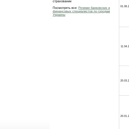
страховании
01.06.
Посмотреть все:
Резюме банковских и
финансовых специалистов по городам
Украины
11.04.
20.03.
20.01.