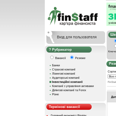
Ш
Рубрикатор
Ключо
Вакансії
Резюме
Рез
Банки
Страхові компанії
Сорти
Лізингові компанії
Аудиторські компанії
Інвестиційні компанії
FinStaf
Компанії з управління активами
Ділінгові компанії та Forex
Різне
Дат
Термінові вакансії
Головний економіст Відділу