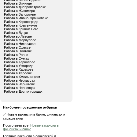
Работа в Виннице
Работа в Днепропетровске
Работа в Житомире
Работа в Запорожье
Работа в Ивано-Франковске
Работа в Кировограде
Работа в Кременчуге
Работа в Кривом Роге
Работа в Луцке
Работа во Львове
Работа в Мариуполе
Работа в Николаеве
Работа в Одессе
Работа в Полтаве
Работа в Ровно
Работа в Сумах
Работа в Тернополе
Работа в Ужгороде
Работа в Харькове
Работа в Херсоне
Работа в Хмельницком
Работа в Черкассах
Работа в Чернигове
Работа в Черновцах
Работа в Других городах
Наиболее посещаемые рубрики
✅ Новые вакансии в банке, финансах и
страховании
Посмотреть все:
Новые вакансии в
финансах и банке
Горящие вакансии в банковской и