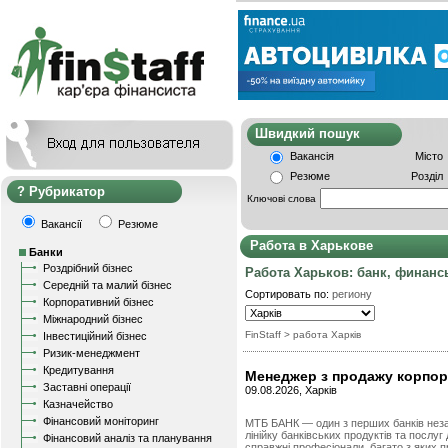
Швидкий пошу
Вакансія
Місто
Резюме
Розділ
Рубрикатор
Ключові слова
Вакансії
Резюме
Работа в Харькове
Банки
Роздрібний бізнес
Работа Харьков: банк, финанс
Середній та малий бізнес
Сортировать по:
региону
Корпоративний бізнес
Міжнародний бізнес
FinStaff
> работа Харків
Інвестиційний бізнес
Ризик-менеджмент
Кредитування
Менеджер з продажу корпор
Заставні операції
09.08.2026, Харків
Казначейство
Фінансовий моніторинг
МТБ БАНК — один з перших банків незал
лінійку банківських продуктів та посл
Фінансовий аналіз та планування
справжні професіонали, багато з яких п