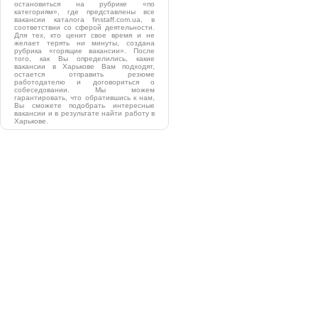
остановиться на рубрике «по
категориям», где представлены все
вакансии каталога finstaff.com.ua, в
соответствии со сферой деятельности.
Для тех, кто ценит свое время и не
желает терять ни минуты, создана
рубрика «горящие вакансии». После
того, как Вы определились, какие
вакансии в Харькове Вам подходят,
остается отправить резюме
работодателю и договориться о
собеседовании. Мы можем
гарантировать, что обратившись к нам,
Вы сможете подобрать интересные
вакансии и в результате найти работу в
Харькове.