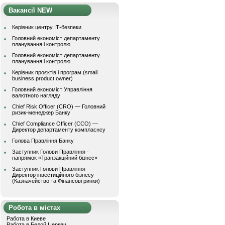
Вакансії NEW
Керівник центру ІТ-безпеки
Головний економіст департаменту
планування і контролю
Головний економіст департаменту
планування і контролю
Керівник проєктів і програм (small
business product owner)
Головний економіст Управління
валютного нагляду
Chief Risk Officer (CRO) — Головний
ризик-менеджер Банку
Chief Compliance Officer (CCO) —
Директор департаменту комплаєнсу
Голова Правління Банку
Заступник Голови Правління -
напрямок «Транзакційний бізнес»
Заступник Голови Правління —
Директор інвестиційного бізнесу
(Казначейство та Фінансові ринки)
Робота в містах
Работа в Киеве
Работа в Белой Церкви