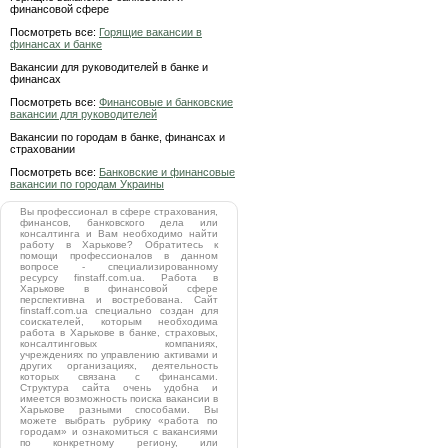
финансовой сфере
Посмотреть все:
Горящие вакансии в
финансах и банке
Вакансии для руководителей в банке и
финансах
Посмотреть все:
Финансовые и банковские
вакансии для руководителей
Вакансии по городам в банке, финансах и
страховании
Посмотреть все:
Банковские и финансовые
вакансии по городам Украины
Вы профессионал в сфере страхования,
финансов, банковского дела или
консалтинга и Вам необходимо найти
работу в Харькове? Обратитесь к
помощи профессионалов в данном
вопросе - специализированному
ресурсу finstaff.com.ua. Работа в
Харькове в финансовой сфере
перспективна и востребована. Сайт
finstaff.com.ua специально создан для
соискателей, которым необходима
работа в Харькове в банке, страховых,
консалтинговых компаниях,
учреждениях по управлению активами и
других организациях, деятельность
которых связана с финансами.
Структура сайта очень удобна и
имеется возможность поиска вакансии в
Харькове разными способами. Вы
можете выбрать рубрику «работа по
городам» и ознакомиться с вакансиями
по конкретному региону, или