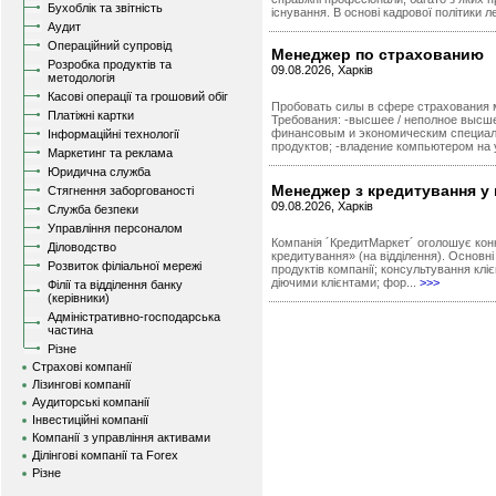
Бухоблік та звітність
існування. В основі кадрової політики л
Аудит
Операційний супровід
Менеджер по страхованию
Розробка продуктів та
09.08.2026, Харків
методологія
Касові операції та грошовий обіг
Пробовать силы в сфере страхования м
Платіжні картки
Требования: -высшее / неполное высше
финансовым и экономическим специаль
Інформаційні технології
продуктов; -владение компьютером на 
Маркетинг та реклама
Юридична служба
Менеджер з кредитування у 
Стягнення заборгованості
09.08.2026, Харків
Служба безпеки
Управління персоналом
Компанія ´КредитМаркет´ оголошує кон
Діловодство
кредитування» (на відділення). Основн
Розвиток філіальної мережі
продуктів компанії; консультування кліє
діючими клієнтами; фор...
>>>
Філії та відділення банку
(керівники)
Адміністративно-господарська
частина
Різне
Страхові компанії
Лізингові компанії
Аудиторські компанії
Інвестиційні компанії
Компанії з управління активами
Ділінгові компанії та Forex
Різне