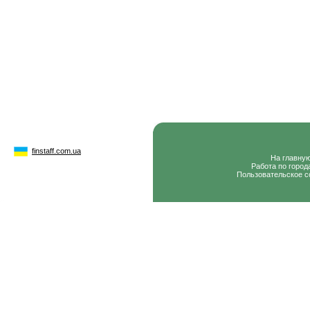
finstaff.com.ua
На главну
Работа по город
Пользовательское с