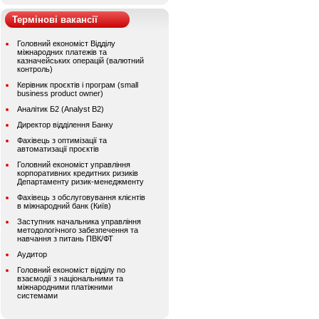
Термінові вакансії
Головний економіст Відділу
міжнародних платежів та
казначейських операцій (валютний
контроль)
Керівник проєктів і програм (small
business product owner)
Аналітик Б2 (Analyst B2)
Директор відділення Банку
Фахівець з оптимізації та
автоматизації проєктів
Головний економіст управління
корпоративних кредитних ризиків
Департаменту ризик-менеджменту
Фахівець з обслуговування клієнтів
в міжнародний банк (Київ)
Заступник начальника управління
методологічного забезпечення та
навчання з питань ПВК/ФТ
Аудитор
Головний економіст відділу по
взаємодії з національними та
міжнародними платіжними
системами