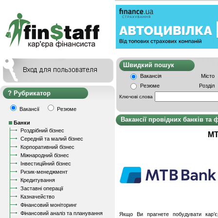
Швидкий пошу
Вакансія
Місто
Резюме
Розділ
Рубрикатор
Ключові слова
Вакансії
Резюме
Вакансії провідних банків та 
Банки
Роздрібний бізнес
МТ
Середній та малий бізнес
Корпоративний бізнес
Міжнародний бізнес
Інвестиційний бізнес
Ризик-менеджмент
Кредитування
Заставні операції
Казначейство
Фінансовий моніторинг
Фінансовий аналіз та планування
Якщо Ви прагнете побудувати кар’є