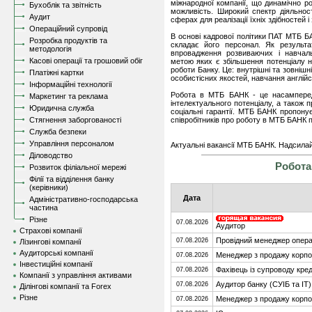
міжнародної компанії, що динамічно 
Бухоблік та звітність
можливість. Широкий спектр діяльнос
Аудит
сферах для реалізації їхніх здібностей і
Операційний супровід
В основі кадрової політики ПАТ МТБ БА
Розробка продуктів та
складає його персонал. Як результа
методологія
впровадження розвиваючих і навчал
Касові операції та грошовий обіг
метою яких є збільшення потенціалу н
роботи Банку. Це: внутрішні та зовнішн
Платіжні картки
особистісних якостей, навчання англійс
Інформаційні технології
Робота в МТБ БАНК - це насамперед 
Маркетинг та реклама
інтелектуального потенціалу, а також п
Юридична служба
соціальні гарантії. МТБ БАНК пропонує
Стягнення заборгованості
співробітників про роботу в МТБ БАНК п
Служба безпеки
Управління персоналом
Актуальні вакансії МТБ БАНК. Надсила
Діловодство
Робота
Розвиток філіальної мережі
Філії та відділення банку
(керівники)
Дата
Адміністративно-господарська
частина
Різне
07.08.2026
Аудитор
Страхові компанії
Провідний менеджер операц
07.08.2026
Лізингові компанії
Аудиторські компанії
Менеджер з продажу корпо
07.08.2026
Інвестиційні компанії
Фахівець із супроводу кре
07.08.2026
Компанії з управління активами
Аудитор банку (СУІБ та IT)
07.08.2026
Ділінгові компанії та Forex
Різне
Менеджер з продажу корпо
07.08.2026