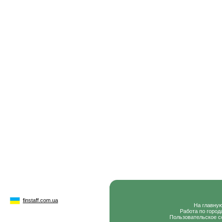
finstaff.com.ua
На главну
Работа по город
Пользовательское с