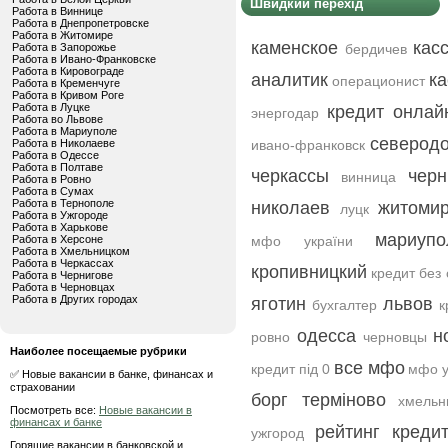
Швидкий перехід
Работа в Виннице
Работа в Днепропетровске
Работа в Житомире
каменское
кас
Работа в Запорожье
бердичев
Работа в Ивано-Франковске
Работа в Кировограде
аналитик
ка
операционист
Работа в Кременчуге
Работа в Кривом Роге
Работа в Луцке
кредит онлай
энергодар
Работа во Львове
Работа в Мариуполе
северод
Работа в Николаеве
ивано-франковск
Работа в Одессе
Работа в Полтаве
черкассы
черн
винница
Работа в Ровно
Работа в Сумах
Работа в Тернополе
николаев
житоми
луцк
Работа в Ужгороде
Работа в Харькове
мариупо
Работа в Херсоне
мфо україни
Работа в Хмельницком
Работа в Черкассах
кропивницкий
кредит без
Работа в Чернигове
Работа в Черновцах
Работа в Других городах
яготин
львов
бухгалтер
к
одесса
н
ровно
черновцы
Наиболее посещаемые рубрики
все мфо
кредит під 0
мфо у
✅ Новые вакансии в банке, финансах и
страховании
борг терміново
хмельн
Посмотреть все:
Новые вакансии в
финансах и банке
рейтинг креди
ужгород
Горящие вакансии в банковской и