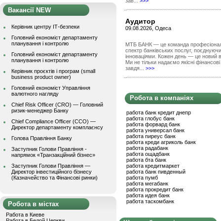
зав...
>>>
Вакансії NEW
Аудитор
Керівник центру ІТ-безпеки
09.08.2026, Одеса
Головний економіст департаменту
планування і контролю
МТБ БАНК — це команда професіоналів
спектр банківських послуг, поєднуючи 
Головний економіст департаменту
інноваціями. Кожен день — це новий в
планування і контролю
Ми не тільки надаємо якісні фінансов
завдя...
>>>
Керівник проєктів і програм (small
business product owner)
Головний економіст Управління
валютного нагляду
Робота в компаніях
Chief Risk Officer (CRO) — Головний
ризик-менеджер Банку
работа банк кредит днепр
работа глобус банк
Chief Compliance Officer (CCO) —
работа форвард банк
Директор департаменту комплаєнсу
работа универсал банк
работа пиреус банк
Голова Правління Банку
работа креди агриколь банк
работа радабанк
Заступник Голови Правління -
работа ощадбанк
напрямок «Транзакційний бізнес»
работа бта банк
Заступник Голови Правління —
работа кредитмаркет
Директор інвестиційного бізнесу
работа банк пивденный
(Казначейство та Фінансові ринки)
работа пумб
работа мегабанк
работа прокредит банк
работа идея банк
работа таскомбанк
Робота в містах
Работа в Киеве
Работа в Белой Церкви