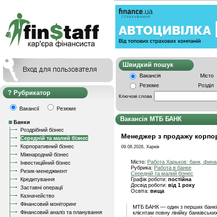
Швидкий пошу
Вакансія
Місто
Резюме
Розділ
Рубрикатор
Ключові слова
Вакансії
Резюме
Вакансія МТБ БАНК
Банки
Роздрібний бізнес
Менеджер з продажу корпор
Середній та малий бізнес
Корпоративний бізнес
09.08.2026, Харків
Міжнародний бізнес
Місто:
Работа Харьков: банк, фин
Інвестиційний бізнес
Рубрика:
Работа в банке
Ризик-менеджмент
Середній та малий бізнес
Кредитування
Графік роботи:
постійна
Досвід роботи:
від 1 року
Заставні операції
Освіта:
вища
Казначейство
Фінансовий моніторинг
МТБ БАНК — один з перших банків
Фінансовий аналіз та планування
клієнтам повну лінійку банківськи