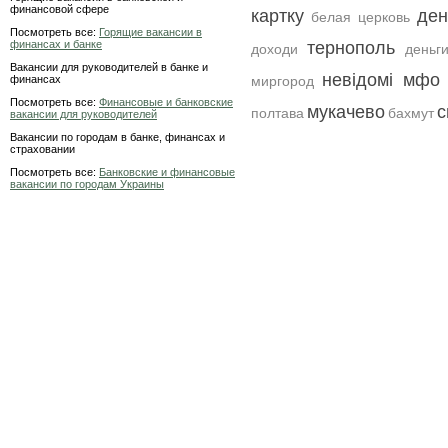
финансовой сфере
картку
ден
белая церковь
Посмотреть все:
Горящие вакансии в
финансах и банке
тернополь
доходи
деньг
Вакансии для руководителей в банке и
невідомі мфо 
финансах
миргород
Посмотреть все:
Финансовые и банковские
мукачево
с
полтава
бахмут
вакансии для руководителей
Вакансии по городам в банке, финансах и
страховании
Посмотреть все:
Банковские и финансовые
вакансии по городам Украины