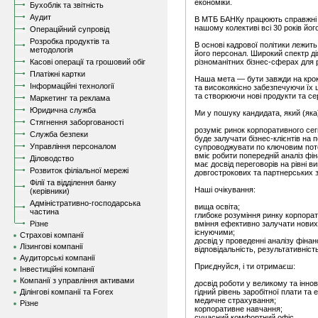
економіки.
Бухоблік та звітність
Аудит
В МТБ БАНКу працюють справжні 
нашому колективі всі 30 років йог
Операційний супровід
Розробка продуктів та
В основі кадрової політики лежить
методологія
його персонал. Широкий спектр ді
Касові операції та грошовий обіг
різноманітних бізнес-сферах для ре
Платіжні картки
Наша мета — бути завжди на крок
Інформаційні технології
та високоякісно забезпечуючи їх
та створюючи нові продукти та се
Маркетинг та реклама
Юридична служба
Ми у пошуку кандидата, який (яка
Стягнення заборгованості
розуміє ринок корпоративного сегм
Служба безпеки
буде залучати бізнес-клієнтів на 
Управління персоналом
супроводжувати по ключовим пот
вміє робити попередній аналіз фі
Діловодство
має досвід переговорів на рівні
Розвиток філіальної мережі
довгострокових та партнерських зв
Філії та відділення банку
Наші очікування:
(керівники)
Адміністративно-господарська
вища освіта;
частина
глибоке розуміння ринку корпорат
Різне
вміння ефективно залучати нових 
існуючими;
Страхові компанії
досвід у проведенні аналізу фіна
Лізингові компанії
відповідальність, результативніст
Аудиторські компанії
Приєднуйся, і ти отримаєш:
Інвестиційні компанії
Компанії з управління активами
досвід роботи у великому та інно
Ділінгові компанії та Forex
гідний рівень заробітної плати т
медичне страхування;
Різне
корпоративне навчання;
сучасний комфортний офіс