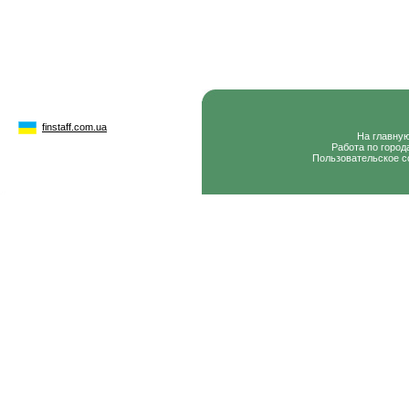
finstaff.com.ua
На главну
Работа по город
Пользовательское с