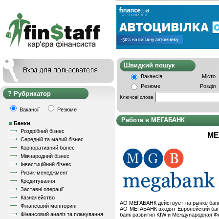
Швидкий пошу
Вакансія
Місто
Резюме
Розділ
Рубрикатор
Ключові слова
Вакансії
Резюме
Работа в МЕГАБАНК
Банки
Роздрібний бізнес
МЕ
Середній та малий бізнес
Корпоративний бізнес
Міжнародний бізнес
Інвестиційний бізнес
Ризик-менеджмент
Кредитування
Заставні операції
Казначейство
АО МЕГАБАНК действует на рынке банко
Фінансовий моніторинг
АО МЕГАБАНК входят Европейский бан
Фінансовий аналіз та планування
банк развития KfW и Международная Фи