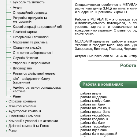
Бухоблік та звітність
Специфическая особенность МЕГАБАН
Аудит
расчетный центр (ЕРЦ) по оплате жил
и внедрен в 11 регионах Украины.
Операційний супровід
Розробка продуктів та
Работа в МЕГАБАНК – это прежде все
методологія
интеллектуального потенциала, а т
Касові операції та грошовий обіг
уровень зарплаты и социальные га
конкурентную зарплату. Отзывы сотр
Платіжні картки
сайте банка.
Інформаційні технології
МЕГАБАНК предлагает работу и вакан
Маркетинг та реклама
Украине в городах: Киев, Харьков, Дн
Юридична служба
Запорожье, Винница, Полтава, Черкассы
Стягнення заборгованості
Актуальные вакансии МЕГАБАНК. Отпр
Служба безпеки
Управління персоналом
Робота
Діловодство
Розвиток філіальної мережі
Філії та відділення банку
(керівники)
Работа в компаниях
Адміністративно-господарська
частина
работа аваль
Різне
работа ощадбанк
работа глобус банк
Страхові компанії
работа отп банк
Лізингові компанії
работа альфа банк
Аудиторські компанії
работа приватбанк
работа укрсиббанк
Інвестиційні компанії
работа кредобанк
Компанії з управління активами
работа бта банк
Ділінгові компанії та Forex
работа таскомбанк
работа идея банк
Різне
работа банк пивденный