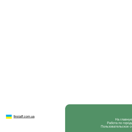
finstaff.com.ua
На главну
Работа по город
Пользовательское с