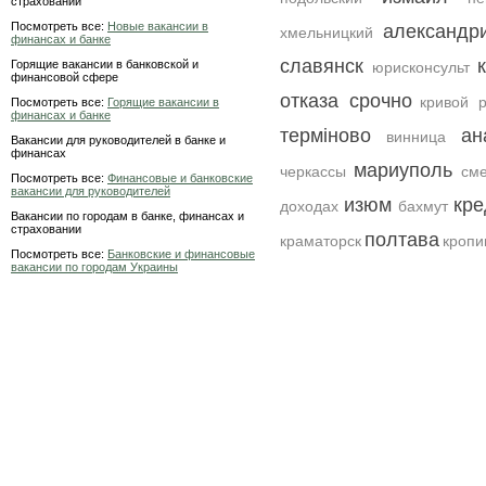
страховании
Посмотреть все:
Новые вакансии в
александр
хмельницкий
финансах и банке
славянск
Горящие вакансии в банковской и
юрисконсульт
финансовой сфере
отказа срочно
кривой р
Посмотреть все:
Горящие вакансии в
финансах и банке
терміново
ан
винница
Вакансии для руководителей в банке и
финансах
мариуполь
черкассы
см
Посмотреть все:
Финансовые и банковские
вакансии для руководителей
изюм
кре
доходах
бахмут
Вакансии по городам в банке, финансах и
страховании
полтава
краматорск
кропи
Посмотреть все:
Банковские и финансовые
вакансии по городам Украины