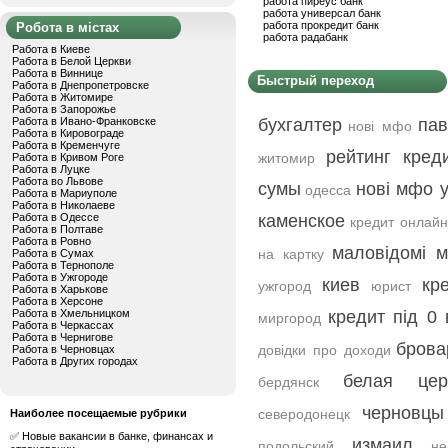
работа пиреус банк
работа универсал банк
работа прокредит банк
Робота в містах
работа радабанк
Работа в Киеве
Работа в Белой Церкви
Работа в Виннице
Быстрый переход
Работа в Днепропетровске
Работа в Житомире
Работа в Запорожье
Работа в Ивано-Франковске
бухгалтер
пав
нові мфо
Работа в Кировограде
Работа в Кременчуге
рейтинг кред
житомир
Работа в Кривом Роге
Работа в Луцке
Работа во Львове
сумы
нові мфо у
одесса
Работа в Мариуполе
Работа в Николаеве
Работа в Одессе
каменское
кредит онлайн
Работа в Полтаве
Работа в Ровно
маловідомі м
на картку
Работа в Сумах
Работа в Тернополе
Работа в Ужгороде
киев
кр
ужгород
юрист
Работа в Харькове
Работа в Херсоне
Работа в Хмельницком
кредит під 0 
миргород
Работа в Черкассах
Работа в Чернигове
бров
довідки про доходи
Работа в Черновцах
Работа в Других городах
белая цер
бердянск
черновцы
северодонецк
Наиболее посещаемые рубрики
✅ Новые вакансии в банке, финансах и
измаил
подольский
н