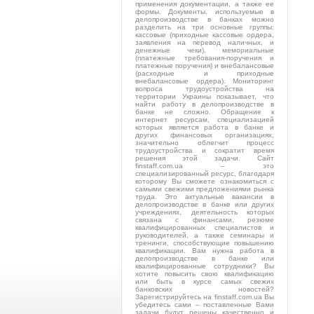
применения документации, а также ее
формы. Документы, используемые в
делопроизводстве в банках можно
разделить на три основные группы:
кассовые (приходные кассовые ордера,
заявления на перевод наличных, и
денежные чеки), мемориальные
(платежные требования-поручения и
платежные поручения) и внебалансовые
(расходные и приходные
внебалансовые ордера). Мониторинг
вопроса трудоустройства на
территории Украины показывает, что
найти работу в делопроизводстве в
банке не сложно. Обращение к
интернет ресурсам, специализацией
которых является работа в банке и
других финансовых организациях,
значительно облегчит процесс
трудоустройства и сократит время
решения этой задачи. Сайт
finstaff.com.ua – это
специализированный ресурс, благодаря
которому Вы сможете ознакомиться с
самыми свежими предложениями рынка
труда. Это актуальные вакансии в
делопроизводстве в банке или других
учреждениях, деятельность которых
связана с финансами, резюме
квалифицированных специалистов и
руководителей, а также семинары и
тренинги, способствующие повышению
квалификации. Вам нужна работа в
делопроизводстве в банке или
квалифицированные сотрудники? Вы
хотите повысить свою квалификацию
или быть в курсе самых свежих
банковских новостей?
Зарегистрируйтесь на finstaff.com.ua Вы
убедитесь сами – поставленные Вами
задачи будут решены качественно и