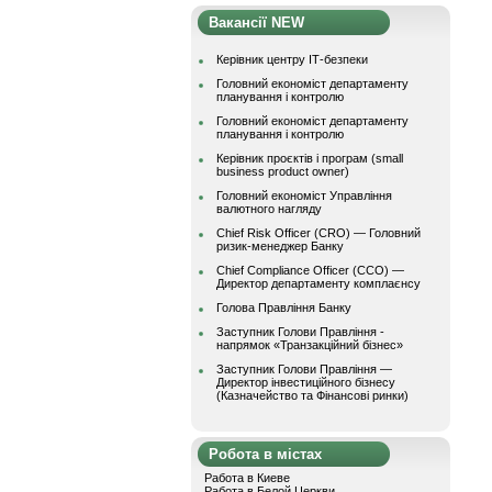
Вакансії NEW
Керівник центру ІТ-безпеки
Головний економіст департаменту
планування і контролю
Головний економіст департаменту
планування і контролю
Керівник проєктів і програм (small
business product owner)
Головний економіст Управління
валютного нагляду
Chief Risk Officer (CRO) — Головний
ризик-менеджер Банку
Chief Compliance Officer (CCO) —
Директор департаменту комплаєнсу
Голова Правління Банку
Заступник Голови Правління -
напрямок «Транзакційний бізнес»
Заступник Голови Правління —
Директор інвестиційного бізнесу
(Казначейство та Фінансові ринки)
Робота в містах
Работа в Киеве
Работа в Белой Церкви