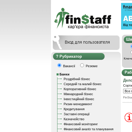
Ш
Рубрикатор
Ключо
Вакансії
Резюме
Раб
Банки
Роздрібний бізнес
Дел
Середній та малий бізнес
Сорти
Корпоративний бізнес
Міжнародний бізнес
FinSta
Інвестиційний бізнес
Ризик-менеджмент
Кредитування
Заставні операції
Казначейство
Фінансовий моніторинг
Фінансовий аналіз та планування