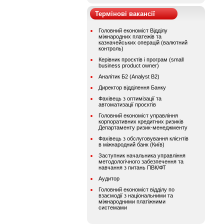
Термінові вакансії
Головний економіст Відділу
міжнародних платежів та
казначейських операцій (валютний
контроль)
Керівник проєктів і програм (small
business product owner)
Аналітик Б2 (Analyst B2)
Директор відділення Банку
Фахівець з оптимізації та
автоматизації проєктів
Головний економіст управління
корпоративних кредитних ризиків
Департаменту ризик-менеджменту
Фахівець з обслуговування клієнтів
в міжнародний банк (Київ)
Заступник начальника управління
методологічного забезпечення та
навчання з питань ПВК/ФТ
Аудитор
Головний економіст відділу по
взаємодії з національними та
міжнародними платіжними
системами