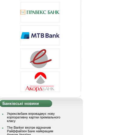
Банківські новини
Укрексімбанк впроваджує нову
корпоративну картки преміального
класу
The Banker вкотре відзначив
Райффайзен Банк найкращим
банком України