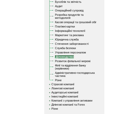
Бухоблік та звітність
Аудит
Операційний супровід
Розробка продуктів та
методологія
Касові операції та грошовий обіг
Платіжні картки
Інформаційні технології
Маркетинг та реклама
Юридична служба
Стягнення заборгованості
Служба безпеки
Управління персоналом
Діловодство
Розвиток філіальної мережі
Філії та відділення банку
(керівники)
Адміністративно-господарська
частина
Різне
Страхові компанії
Лізингові компанії
Аудиторські компанії
Інвестиційні компанії
Компанії з управління активами
Ділінгові компанії та Forex
Різне