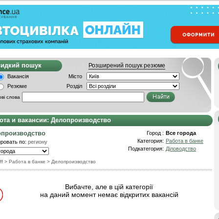
видкий пошук
Розширений пошук резюме
Вакансія
Місто
Резюме
Розділ
ві слова
ота и вакансии: Делопроизводство
опроизводство
Город :
Все города
Категория:
Работа в банке
ровать по:
региону
Подкатегория:
Діловодство
ff
>
Работа в банке
>
Делопроизводство
Вибачте, але в цій категорії
на даний момент немає відкритих вакансій