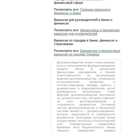
финансовой сфере
Посмотреть все:
Горящие вакансии в
финансах и банке
Вакансии для руководителей в банке и
финансах
Посмотреть все:
Финансовые и банковские
вакансии для руководителей
Вакансии по городам в банке, финансах и
страховании
Посмотреть все:
Банковские и финансовые
вакансии по городам Украины
Делопроизводство играет очень важную
роль в полноценном функционировании
каждого банка. В украинских
финансовых учреждениях и банках
ответственность за организацию
ведения делопроизводства, следование
установленным правилам и
соответствующему порядку работы с
документами в подразделениях несет
руководитель организации. Само
ведение делопроизводства возложено
на должностных лиц, которые отвечают
за учет, делопроизводство и
сохранность документов. Основной
частью делопроизводства в банковской
системе является – документирование,
которое заключается в совокупности
документов, благодаря которым банки
осуществляют контроль и бухгалтерский
учет. Определенные нормативно
правовые акты Национального банка
Украины определяют порядок