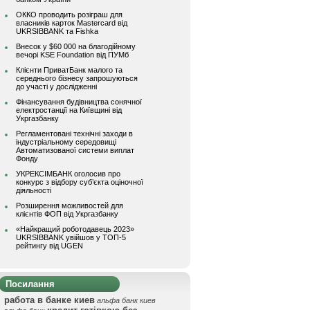
ОККО проводить розіграш для
власників карток Mastercard від
UKRSIBBANK та Fishka
Внесок у $60 000 на благодійному
вечорі KSE Foundation від ПУМб
Клієнти ПриватБанк малого та
середнього бізнесу запрошуються
до участі у дослідженні
Фінансування будівництва сонячної
електростанції на Київщині від
Укргазбанку
Регламентовані технічні заходи в
індустріальному середовищі
Автоматизованої системи виплат
Фонду
УКРЕКСІМБАНК оголосив про
конкурс з відбору суб’єкта оціночної
діяльності
Розширення можливостей для
клієнтів ФОП від Укргазбанку
«Найкращий роботодавець 2023»
UKRSIBBANK увійшов у ТОП-5
рейтингу від UGEN
Посилання
работа в банке киев
альфа банк киев