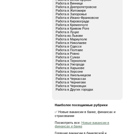
Работа в Виннице
Работа в Днепропетровске
Работа в Житомире
Работа в Запорожье
Работа в Ивано-Франковске
Работа в Кировограде
Работа в Кременчуге
Работа в Кривом Роге
Работа в Луцке
Работа во Львове
Работа в Мариуполе
Работа в Николаеве
Работа в Одессе
Работа в Полтаве
Работа в Ровно
Работа в Сумах
Работа в Тернополе
Работа в Ужгороде
Работа в Харькове
Работа в Херсоне
Работа в Хмельницком
Работа в Черкассах
Работа в Чернигове
Работа в Черновцах
Работа в Других городах
Наиболее посещаемые рубрики
✅ Новые вакансии в банке, финансах и
страховании
Посмотреть все:
Новые вакансии в
финансах и банке
Горящие вакансии в банковской и