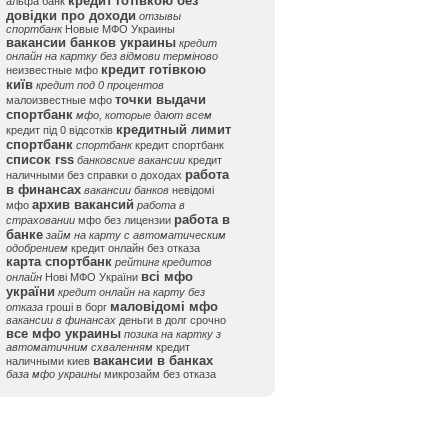
кредит готівкою без
альфа банк
довідки про доходи
отзывы
спортбанк
Новые МФО Украины
вакансии банков украины
кредит
онлайн на картку без відмови терміново
кредит готівкою
неизвестные мфо
київ
кредит под 0 процентов
точки выдачи
малоизвестные мфо
спортбанк
мфо, которые дают всем
кредитный лимит
кредит під 0 відсотків
спортбанк
спортбанк
кредит спортбанк
список rss
банковские вакансии
кредит
работа
наличными без справки о доходах
в финансах
вакансии банков
невідомі
архив вакансий
мфо
работа в
работа в
страховании
мфо без лицензии
банке
займ на карту с автоматическим
одобрением
кредит онлайн без отказа
карта спортбанк
рейтинг кредитов
всі мфо
онлайн
Нові МФО України
україни
кредит онлайн на карту без
маловідомі мфо
отказа
гроші в борг
вакансии в финансах
деньги в долг срочно
все мфо украины
позика на картку з
автоматичним схваленням
кредит
вакансии в банках
наличными киев
база мфо украины
микрозайм без отказа