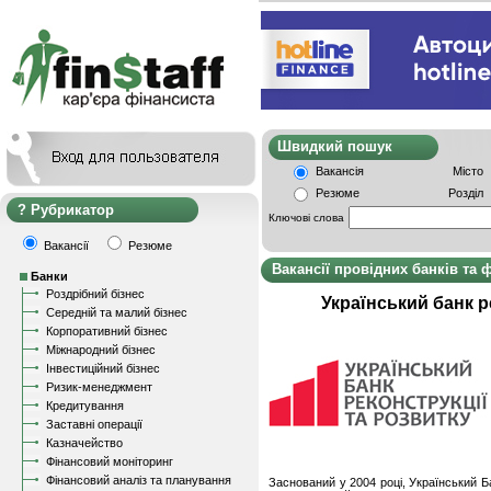
Швидкий пошу
Вакансія
Місто
Резюме
Розділ
Рубрикатор
Ключові слова
Вакансії
Резюме
Вакансії провідних банків та 
Банки
Роздрібний бізнес
Український банк р
Середній та малий бізнес
Корпоративний бізнес
Міжнародний бізнес
Інвестиційний бізнес
Ризик-менеджмент
Кредитування
Заставні операції
Казначейство
Фінансовий моніторинг
Фінансовий аналіз та планування
Заснований у 2004 році, Український Б