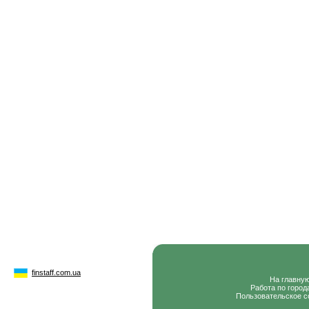
finstaff.com.ua
На главну
Работа по город
Пользовательское с