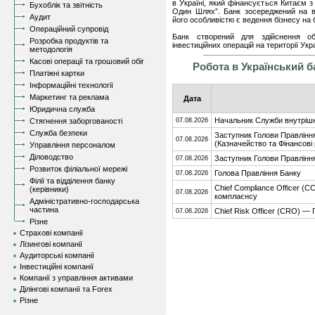
в Україні, який фінансується Китаєм з
Бухоблік та звітність
Один Шлях”. Банк зосереджений на ви
Аудит
його особливістю є ведення бізнесу на 
Операційний супровід
Банк створений для здійснення об
Розробка продуктів та
інвестиційних операцій на території Укр
методологія
Касові операції та грошовий обіг
Робота в Український б
Платіжні картки
Інформаційні технології
Маркетинг та реклама
Дата
Юридична служба
Начальник Служби внутріш
Стягнення заборгованості
07.08.2026
Служба безпеки
Заступник Голови Правління
07.08.2026
(Казначейство та Фінансові
Управління персоналом
Діловодство
Заступник Голови Правління
07.08.2026
Розвиток філіальної мережі
Голова Правління Банку
07.08.2026
Філії та відділення банку
Chief Compliance Officer (
(керівники)
07.08.2026
комплаєнсу
Адміністративно-господарська
частина
Chief Risk Officer (CRO) —
07.08.2026
Різне
Страхові компанії
Лізингові компанії
Аудиторські компанії
Інвестиційні компанії
Компанії з управління активами
Ділінгові компанії та Forex
Різне